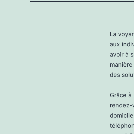
La voyan
aux indi
avoir à 
manière 
des solu
Grâce à 
rendez-v
domicile
télépho