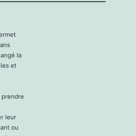
permet
sans
hangé la
les et
 prendre
r leur
ant ou