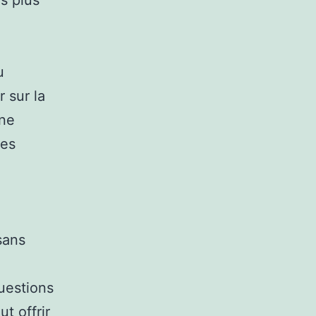
s plus
u
 sur la
une
des
sans
uestions
t offrir