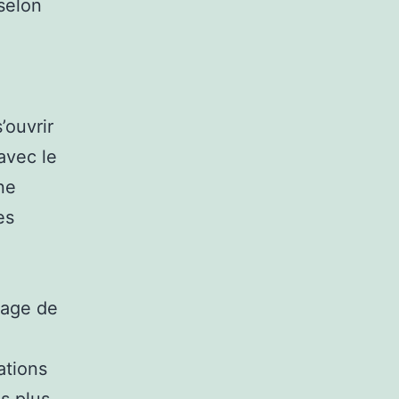
selon
’ouvrir
avec le
ne
es
tage de
ations