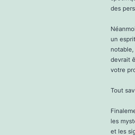
des pers
Néanmoin
un espri
notable, 
devrait 
votre pr
Tout sav
Finaleme
les myst
et les s