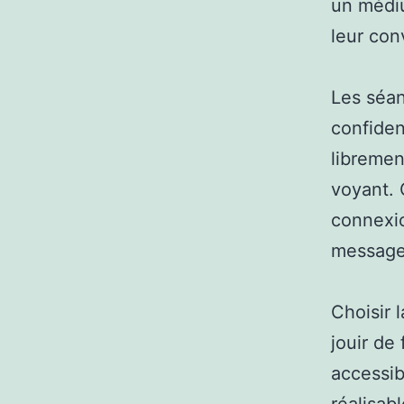
un médiu
leur co
Les séan
confiden
libremen
voyant.
connexio
messages
Choisir 
jouir de
accessib