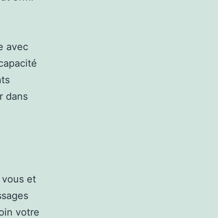
e avec
 capacité
hts
r dans
 vous et
essages
oin votre