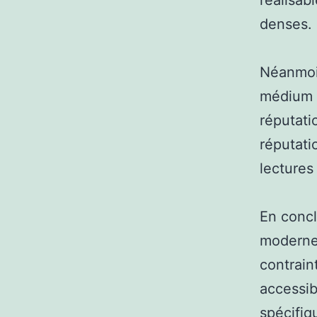
réalisab
denses.
Néanmoin
médium a
réputati
réputati
lectures
En concl
moderne 
contraint
accessib
spécifiq