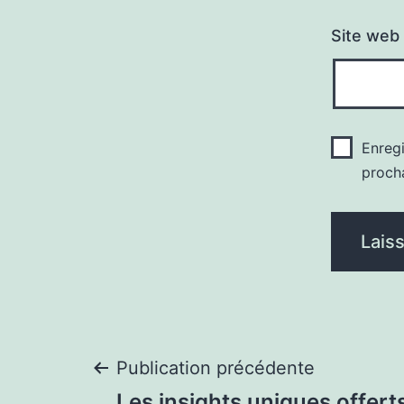
Site web
Enreg
proch
Navigation
Publication précédente
Les insights uniques offert