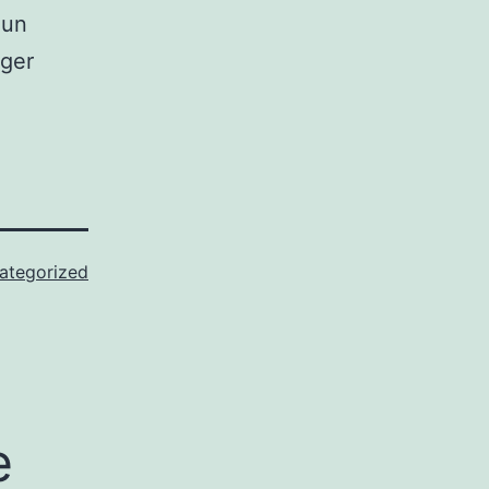
 un
nger
ategorized
e