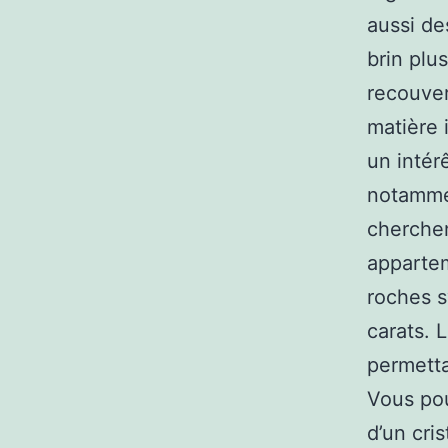
aussi de
brin plu
recouver
matière 
un intér
notamme
cherchen
appartem
roches s
carats. 
permetta
Vous pou
d’un cri