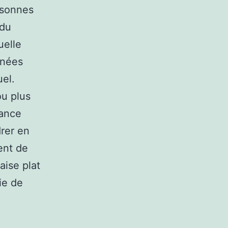
rsonnes
 du
uelle
anées
uel.
ou plus
iance
rer en
ent de
aise plat
ie de