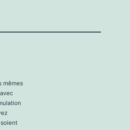
les mêmes
 avec
mulation
vez
 soient