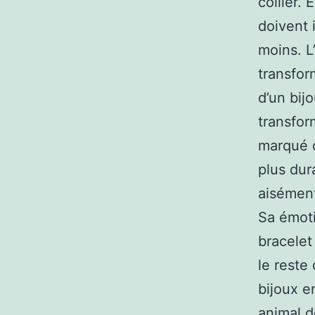
collier.
doivent 
moins. L
transfor
d’un bij
transform
marqué d
plus dur
aisément
Sa émoti
bracelet
le reste 
bijoux e
animal d