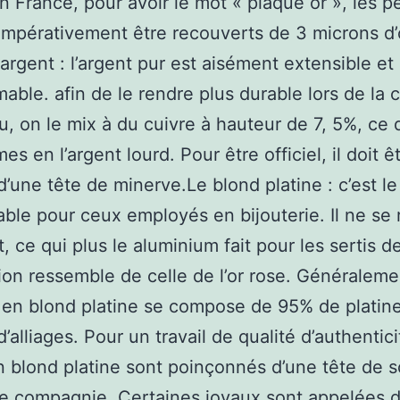
 En France, pour avoir le mot « plaqué or », les p
impérativement être recouverts de 3 microns d’
’argent : l’argent pur est aisément extensible et 
mable. afin de le rendre plus durable lors de la 
ou, on le mix à du cuivre à hauteur de 7, 5%, ce 
es en l’argent lourd. Pour être officiel, il doit ê
’une tête de minerve.Le blond platine : c’est le
able pour ceux employés en bijouterie. Il ne se
, ce qui plus le aluminium fait pour les sertis d
on ressemble de celle de l’or rose. Généralemen
 en blond platine se compose de 95% de platine
d’alliages. Pour un travail de qualité d’authentici
n blond platine sont poinçonnés d’une tête de s
e compagnie. Certaines joyaux sont appelées d