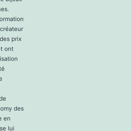
nes.
formation
 créateur
des prix
et ont
lisation
té
e
e
 de
aiomy des
e en
se lui