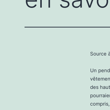
Source 
Un pende
vêtement
des haut
pourraie
compris,