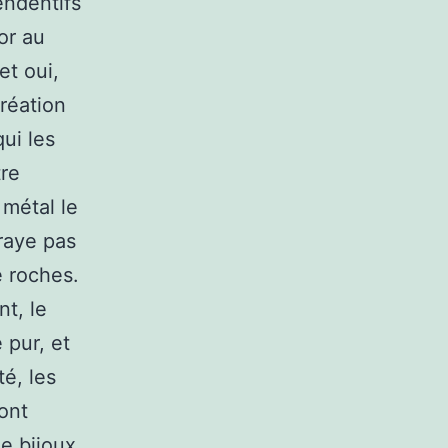
endentifs
or au
et oui,
création
qui les
tre
 métal le
 raye pas
e roches.
t, le
 pur, et
té, les
ont
e bijoux