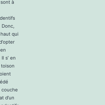
 sont à
dentifs
. Donc,
 haut qui
d’opter
 en
Il s’ en
 toison
soient
cédé
e couche
at d’un