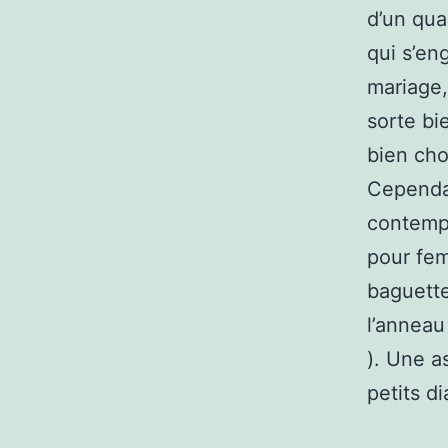
d’un qua
qui s’en
mariage,
sorte bi
bien cho
Cependan
contempo
pour fem
baguette
l’anneau 
). Une a
petits d