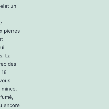
celet un
e
x pierres
st
ui
s. La
vec des
 18
 vous
e mince.
 fumé,
ou encore