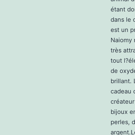
étant do
dans le 
est un p
Naiomy m
très att
tout l?él
de oxyde
brillant
cadeau d
créateur
bijoux e
perles, 
argent.L