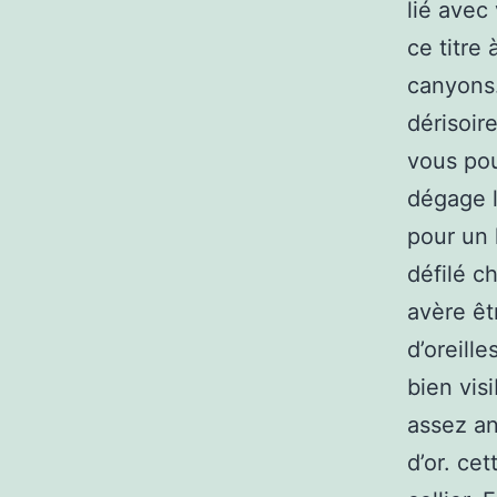
lié avec
ce titre
canyons.
dérisoir
vous pou
dégage le
pour un 
défilé c
avère êt
d’oreille
bien vis
assez an
d’or. ce