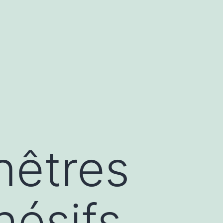
nêtres
hésifs