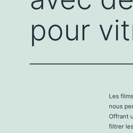
pour vi
Les film
nous per
Offrant 
filtrer l