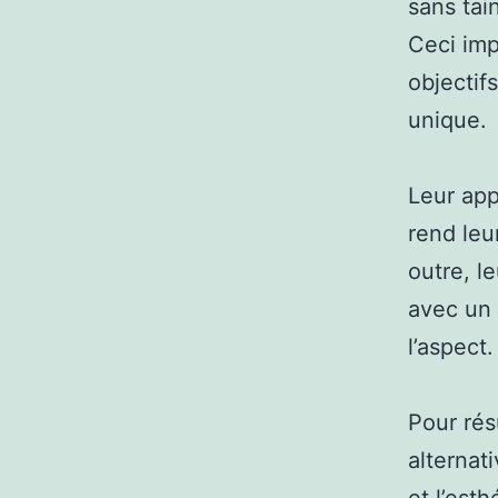
sans tain
Ceci imp
objectif
unique.
Leur app
rend leur
outre, l
avec un 
l’aspect.
Pour rés
alternati