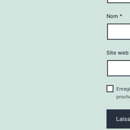
Nom
*
Site web
Enreg
proch