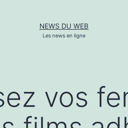
NEWS DU WEB
Les news en ligne
isez vos fe
s films ad