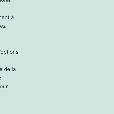
iorer
e
ment à
rez
’options,
e de la
e
pour