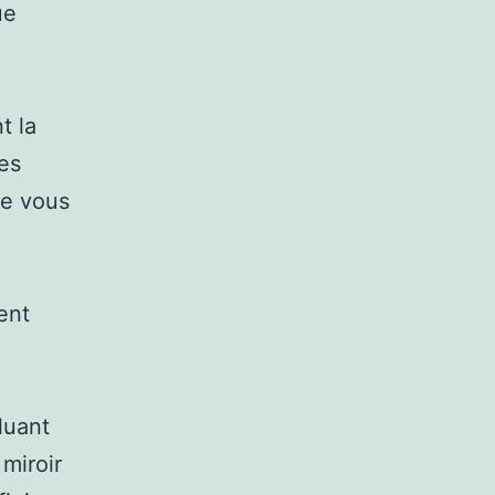
ue
t la
des
ue vous
ent
luant
 miroir