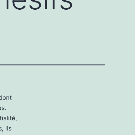
 dont
es.
ialité,
, ils