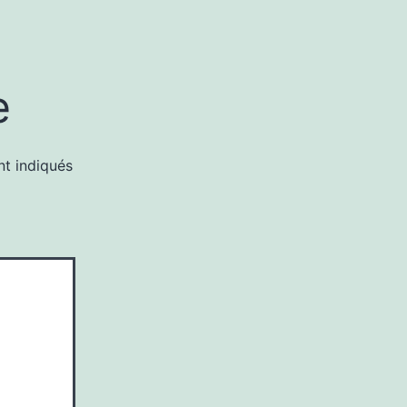
e
nt indiqués