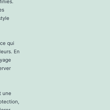
finies.
es
style
 ce qui
leurs. En
oyage
erver
t une
otection,