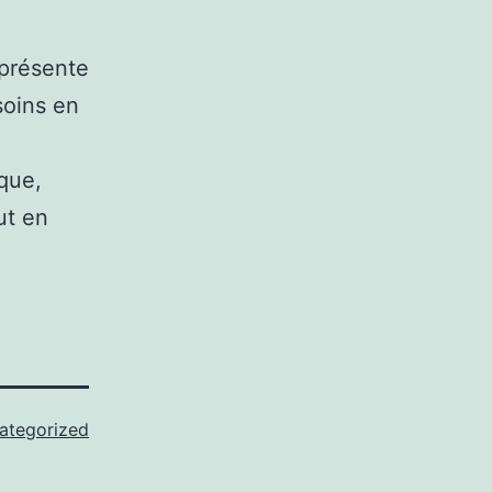
eprésente
soins en
que,
ut en
ategorized