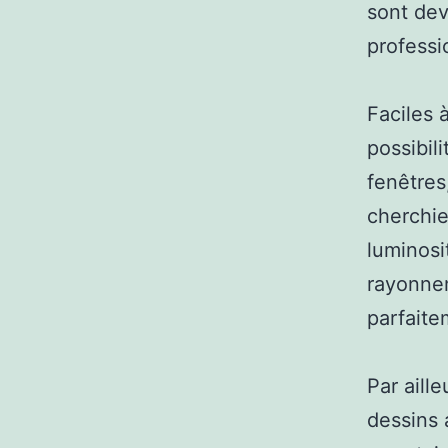
sont dev
professi
Faciles à
possibil
fenêtres
cherchie
luminosi
rayonnem
parfaite
Par aill
dessins 