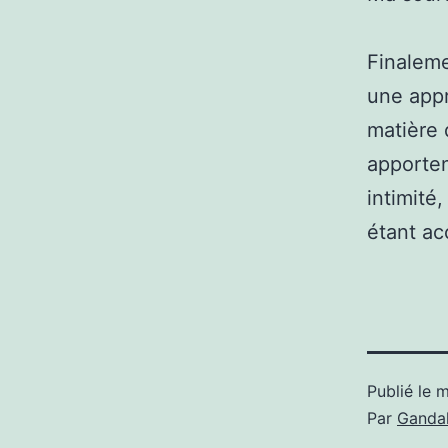
Finaleme
une appr
matière d
apporten
intimité,
étant ac
Publié le
m
Par
Gandal