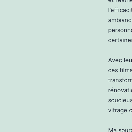
et l’est
l’effica
ambiance
personna
certaine
Avec leur
ces film
transfor
rénovati
soucieus
vitrage 
Ma sour