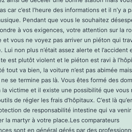
ez ainsi de déceler une bonne station mais vou
as car c’est l’heure des informations et il n’y a 
usique. Pendant que vous le souhaitez déses
ondre à vos exigences, votre attention sur la r
 et vous ne voyez pas arriver un piéton qui tra
 Lui non plus n’était assez alerte et l’accident e
te est plutôt violent et le piéton est ravi à l’hôp
té tout va bien, la voiture n’est pas abimée mais
re ne se termine pas là. Vous êtes formé des d
 la victime et il existe une possibilité que vous
utils de régler les frais d’hôpitaux. C’est là qu’
rotection de responsabilité intestine qui va venir
er la martyr à votre place.Les comparateurs
nces sont en général gérés par des professionn