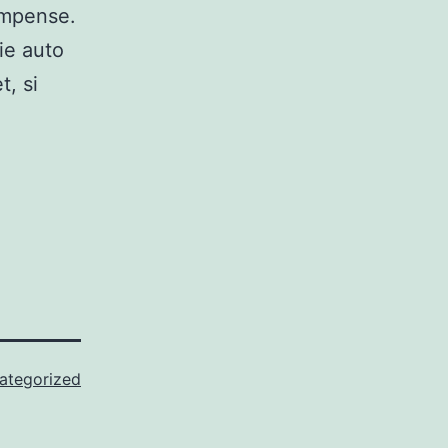
ompense.
tie auto
t, si
ategorized