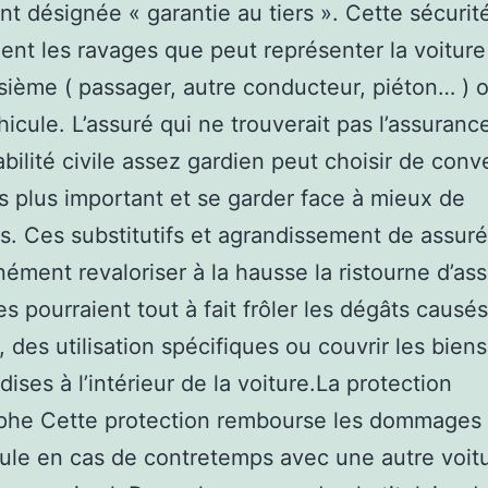
t désignée « garantie au tiers ». Cette sécurit
nt les ravages que peut représenter la voiture
isième ( passager, autre conducteur, piéton… ) 
hicule. L’assuré qui ne trouverait pas l’assuranc
bilité civile assez gardien peut choisir de conv
es plus important et se garder face à mieux de
ns. Ces substitutifs et agrandissement de assur
nément revaloriser à la hausse la ristourne d’as
es pourraient tout à fait frôler les dégâts causé
, des utilisation spécifiques ou couvrir les biens
ises à l’intérieur de la voiture.La protection
ophe Cette protection rembourse les dommages
ule en cas de contretemps avec une autre voit