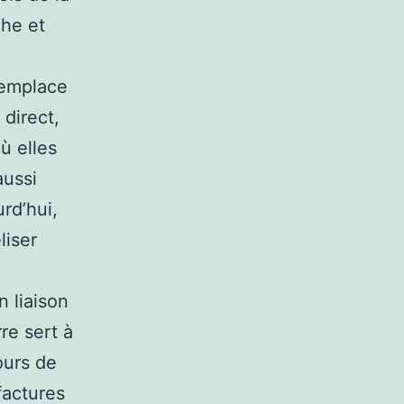
che et
remplace
 direct,
ù elles
aussi
rd’hui,
liser
n liaison
re sert à
ours de
factures