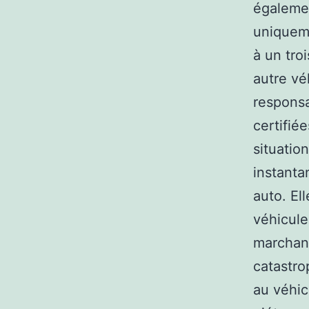
égalemen
uniqueme
à un tro
autre vé
responsa
certifié
situatio
instanta
auto. Ell
véhicule
marchand
catastr
au véhic