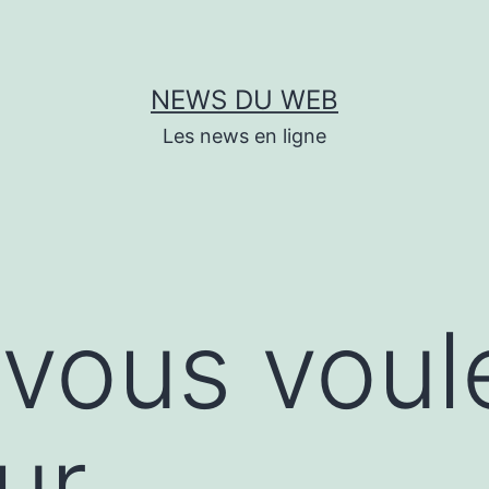
NEWS DU WEB
Les news en ligne
vous voul
ur