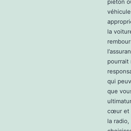
piéton o
véhicule
appropri
la voitu
rembours
l’assura
pourrait
responsa
qui peuv
que vous
ultimatu
cœur et 
la radio