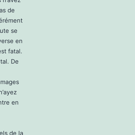
s n’avez
pas de
pérément
oute se
verse en
st fatal.
ital. De
ommages
 n’ayez
entre en
els de la