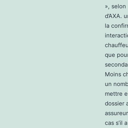
», selon
d’AXA. u
la confi
interact
chauffeu
que pour 
secondai
Moins ch
un nombr
mettre e
dossier 
assureur
cas s’il 