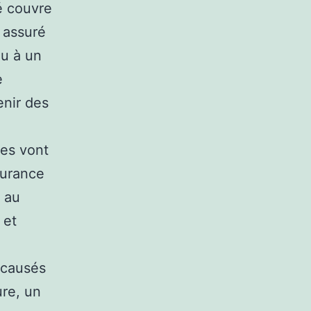
é couvre
 assuré
ou à un
e
enir des
ées vont
surance
s au
 et
 causés
ure, un