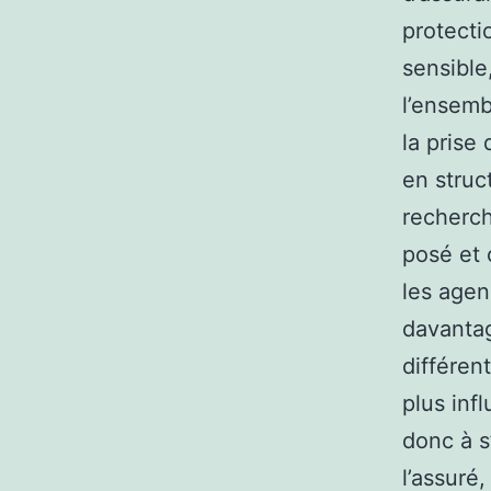
protecti
sensible
l’ensemb
la prise
en struc
recherch
posé et 
les agen
davantag
différent
plus inf
donc à s
l’assuré