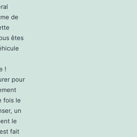
ral
même de
ette
vous êtes
éhicule
e !
urer pour
lement
 fois le
nser, un
ent le
est fait