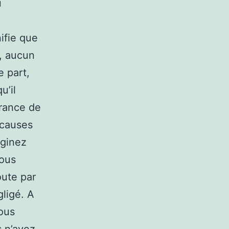
u
nifie que
e, aucun
e part,
u’il
urance de
 causes
aginez
vous
oute par
ligé. A
vous