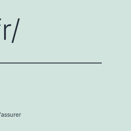
r/
’assurer