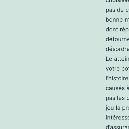
choisiss
pas de c
bonne m
dont rép
détourne
désordre.
Le attein
votre co
l’histoi
causés à
pas les o
jeu la p
intéress
d’assura