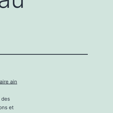
aire ain
e des
ons et