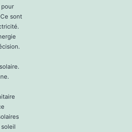
 pour
 Ce sont
ricité.
nergie
écision.
olaire.
ne.
itaire
ce
olaires
soleil