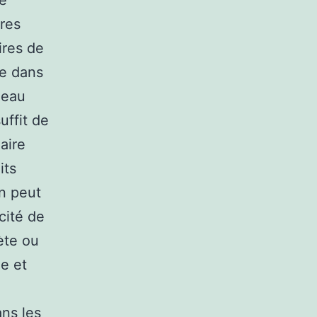
de
ires
ires de
le dans
neau
uffit de
aire
its
un peut
cité de
ète ou
ge et
ans les