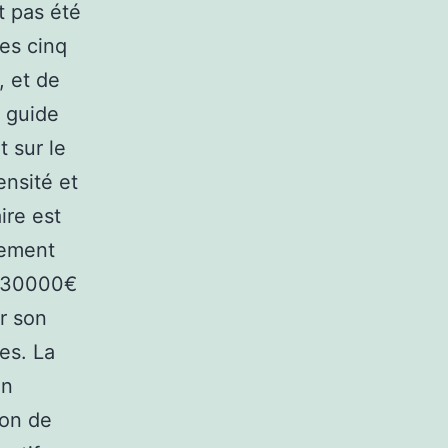
t pas été
es cinq
, et de
e guide
 sur le
ensité et
ire est
sement
e 30000€
r son
es. La
on
ion de