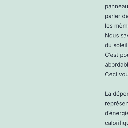
panneau 
parler d
les même
Nous sav
du solei
C’est po
abordabl
Ceci vo
La dépen
représen
d’énergi
calorifiq