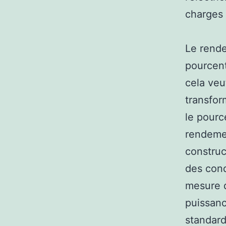
charges 
Le rende
pourcent
cela veu
transfor
le pourc
rendemen
construc
des cond
mesure d
puissanc
standard