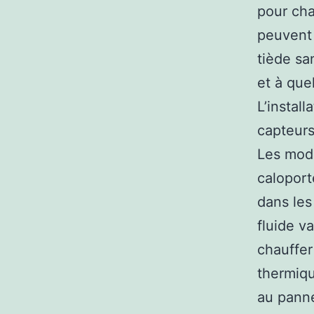
pour cha
peuvent 
tiède sa
et à que
L’instal
capteurs
Les modu
caloporte
dans les
fluide va
chauffer
thermiqu
au panne