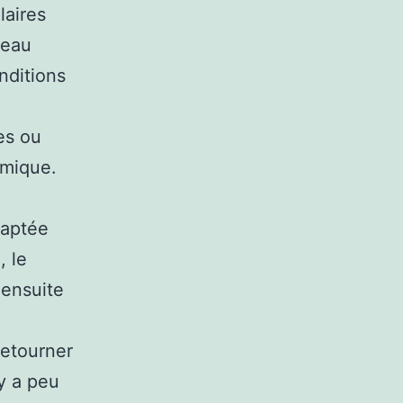
laires
 eau
nditions
es ou
rmique.
e
 captée
, le
 ensuite
retourner
 y a peu