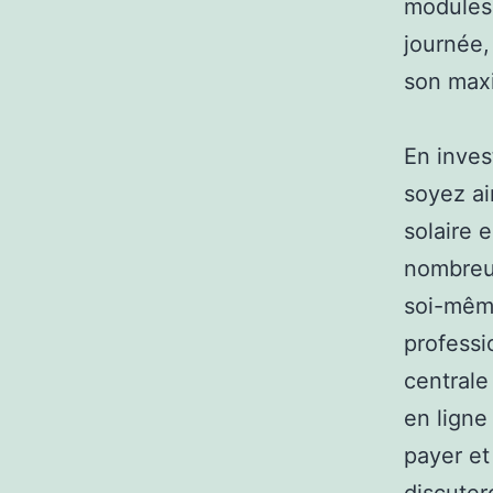
modules 
journée,
son max
En inves
soyez ai
solaire e
nombreus
soi-même
professi
centrale
en ligne
payer et