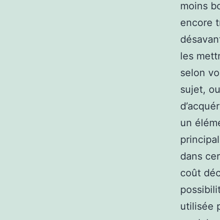
moins bo
encore t
désavant
les mett
selon vo
sujet, o
d’acquér
un éléme
principa
dans cer
coût déc
possibil
utilisée 