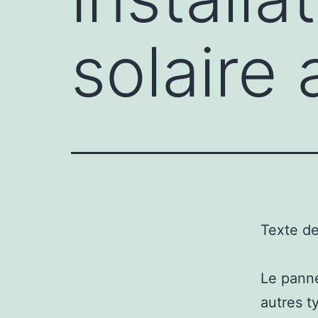
solaire 
Texte d
Le panne
autres t