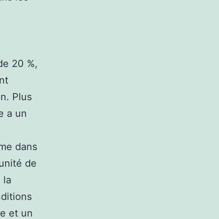
de 20 %,
nt
on. Plus
e a un
ème dans
’unité de
 la
ditions
e et un