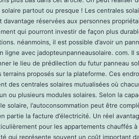
ons plus bas dans cet article. On peut réaliser 
e solaire partout ou presque ! Les centrales sola
 davantage réservées aux personnes propriéta
ement qui pourront investir de façon plus durab
tions. néanmoins, il est possible d’avoir un pan
en ligne avec jadopteunpanneausolaire. com. Il s
nner le lieu de prédilection du futur panneau sol
s terrains proposés sur la plateforme. Ces endro
ent des centrales solaires mutualisées où chac
un ou plusieurs modules solaires. Selon la capa
ale solaire, l’autoconsommation peut être compl
n partie la facture d’électricité. Un réel avanta
ticulièrement pour les appartements chauffés à
icité qui représente souvent un coût important d