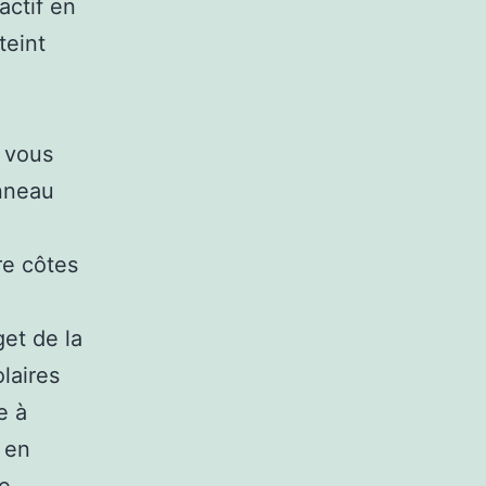
actif en
teint
, vous
anneau
re côtes
et de la
olaires
e à
 en