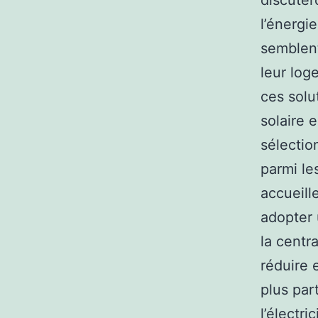
discuter
l’énergi
semblent
leur log
ces solu
solaire 
sélectio
parmi le
accueill
adopter 
la centr
réduire e
plus par
l’électr