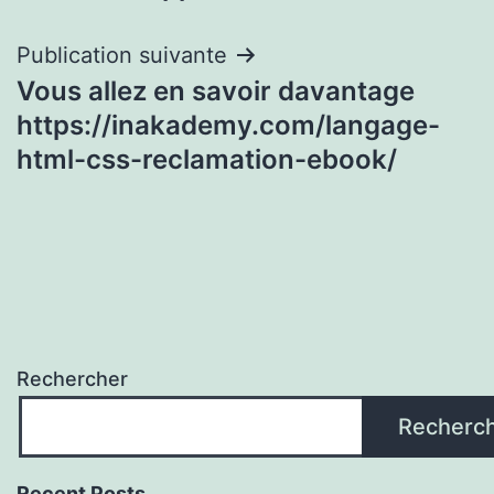
de
l’article
Publication suivante
Vous allez en savoir davantage
https://inakademy.com/langage-
html-css-reclamation-ebook/
Rechercher
Recherc
Recent Posts