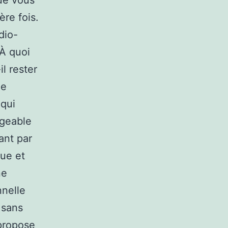
ue vous
ère fois.
dio-
 À quoi
l rester
le
 qui
ageable
ant par
que et
ne
nnelle
 sans
 propose