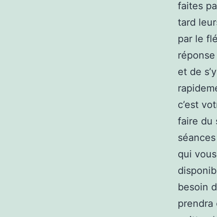
faites p
tard leu
par le fl
réponse 
et de s’
rapideme
c’est vo
faire du
séances 
qui vous 
disponib
besoin de
prendra 