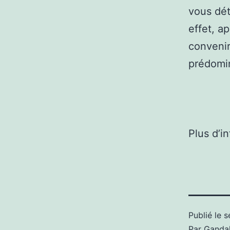
vous dét
effet, a
convenir
prédomi
Plus d’i
Publié le
s
Par
Gandal