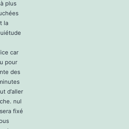
 à plus
ouchées
t la
quiétude
ice car
au pour
ente des
 minutes
ut d’aller
che. nul
 sera fixé
vous