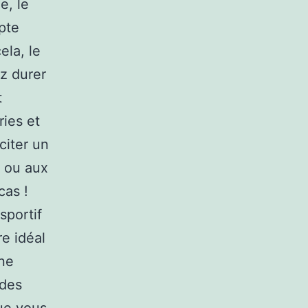
e, le
pte
ela, le
z durer
t
ries et
citer un
s ou aux
cas !
sportif
e idéal
 ne
 des