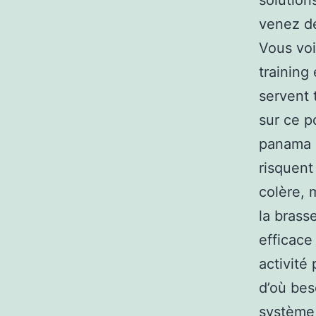
solution
venez de
Vous voi
training
servent 
sur ce p
panama o
risquent
colère, 
la brass
efficace
activité
d’où bes
système 