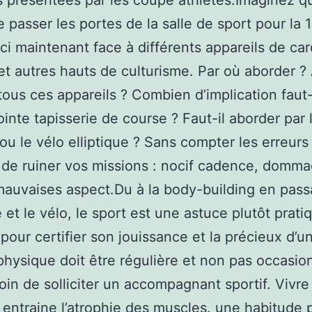
s présentées par les coupé athlétes.Imaginez q
 passer les portes de la salle de sport pour la 1
ci maintenant face à différents appareils de car
 et autres hauts de culturisme. Par où aborder ?
tous ces appareils ? Combien d’implication faut-i
ointe tapisserie de course ? Faut-il aborder par 
u le vélo elliptique ? Sans compter les erreurs
 de ruiner vos missions : nocif cadence, domm
mauvaises aspect.Du à la body-building en pass
e et le vélo, le sport est une astuce plutôt prati
 pour certifier son jouissance et la précieux d’u
 physique doit être régulière et non pas occasio
oin de solliciter un accompagnant sportif. Vivre
entraine l’atrophie des muscles. une habitude