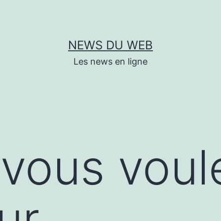
NEWS DU WEB
Les news en ligne
vous voul
ur