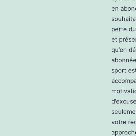
en abond
souhaita
perte du
et prése
qu’en dé
abonnées
sport es
accompag
motivati
d’excuse
seulemen
votre re
approche