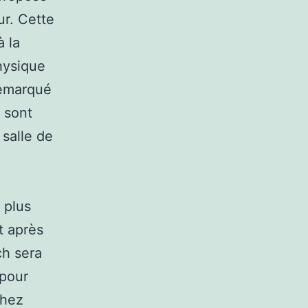
ur. Cette
 la
hysique
remarqué
 sont
salle de
 plus
t après
ch sera
 pour
chez