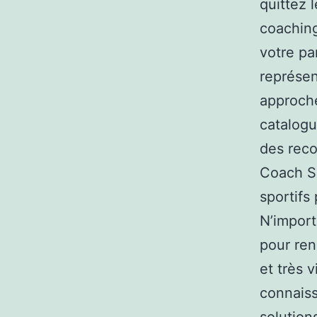
quittez l
coaching
votre pa
représen
approche
catalogu
des reco
Coach Sp
sportifs
N’import
pour ren
et très 
connaiss