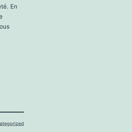
eté. En
e
vous
ategorized