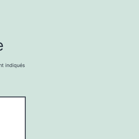
e
nt indiqués