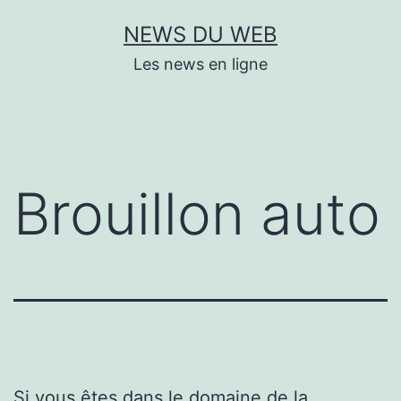
Aller
NEWS DU WEB
au
Les news en ligne
contenu
Brouillon auto
Si vous êtes dans le domaine de la