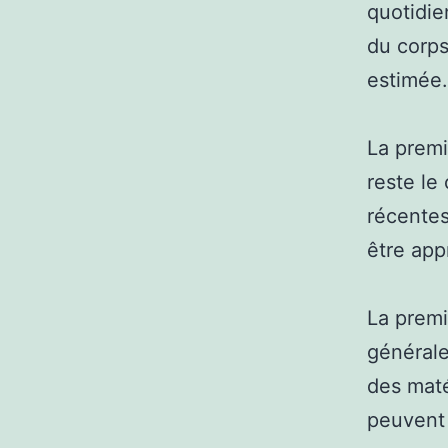
quotidie
du corps
estimée.
La premi
reste le
récentes
être app
La premi
générale
des maté
peuvent f