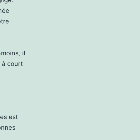
ligé.
rnée
otre
nmoins, il
 à court
es est
bonnes