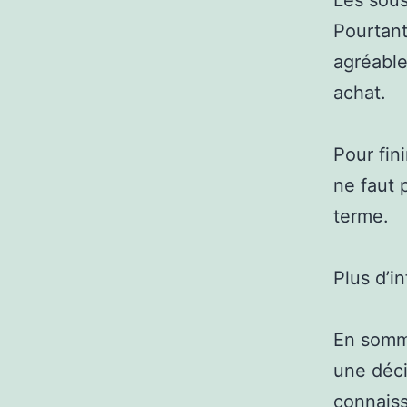
Les sous
Pourtant
agréable
achat.
Pour fini
ne faut 
terme.
Plus d’i
En somm
une déci
connaiss