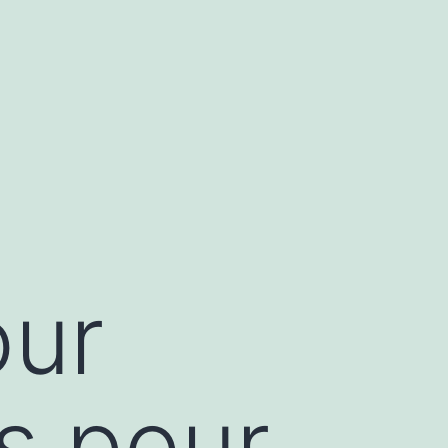
our
ps pour