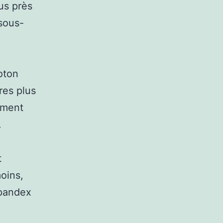
lus près
 sous-
oton
res plus
ement
.
t
oins,
spandex