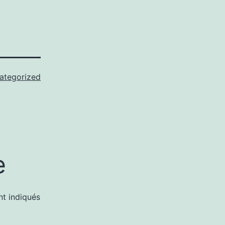
ategorized
e
nt indiqués