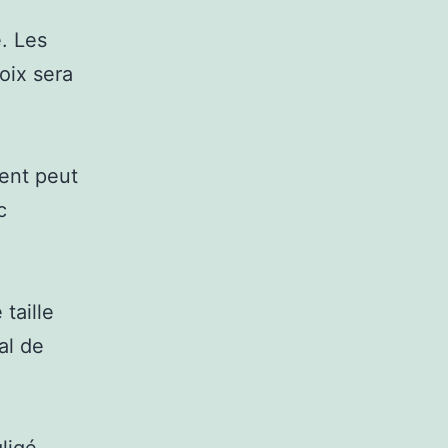
. Les
oix sera
ment peut
c
taille
al de