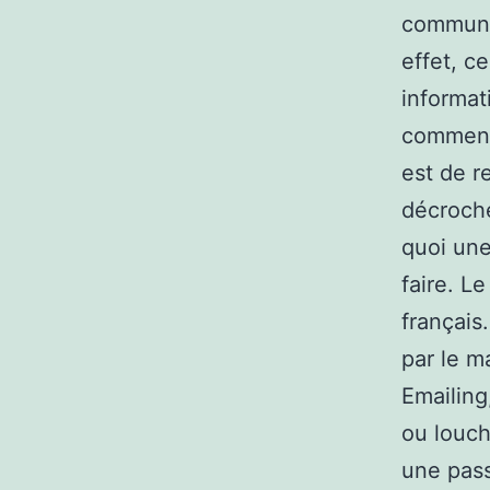
communic
effet, c
informat
commence
est de r
décroche
quoi une
faire. Le
français
par le ma
Emailing
ou louch
une pass