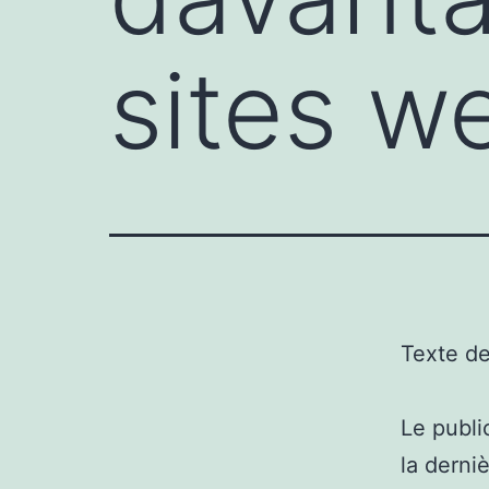
sites w
Texte d
Le publi
la derni