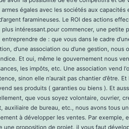
de avoir la possibilité de être compétitifs et de
 à armes égales avec les sociétés aux capacités 
d’argent faramineuses. Le ROI des actions effe
 plus intéressant.pour commencer, une petite p
 entreprendre de : que vous dans le cadre d’un
tion, d’une association ou d’une gestion, nous o
indice. Et oui, même le gouvernement nous ve
ances, les impôts, etc. Une association vend l’
ence, sinon elle n’aurait pas chantier d’être. Et 
vend ses produits ( garanties ou biens ). Et auss
ellement, que vous soyez volontaire, ouvrier, cr
t, auxiliaire de bureau, etc., nous avons tous un
ement à développer les ventes. Par exemple, e
 une proposition de projet, il vous faut dévelo