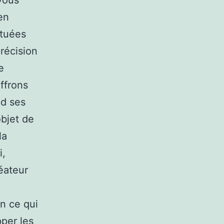
 vous
en
ctuées
récision
e
ffrons
nd ses
objet de
la
i,
éateur
n ce qui
pper les