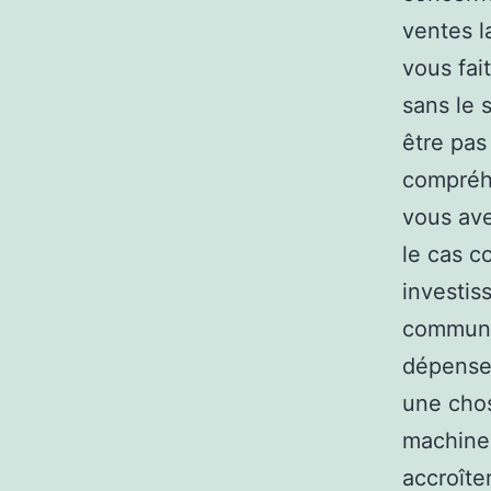
ventes l
vous fai
sans le 
être pas
compréhe
vous ave
le cas c
investis
communic
dépenses
une chos
machine 
accroîte