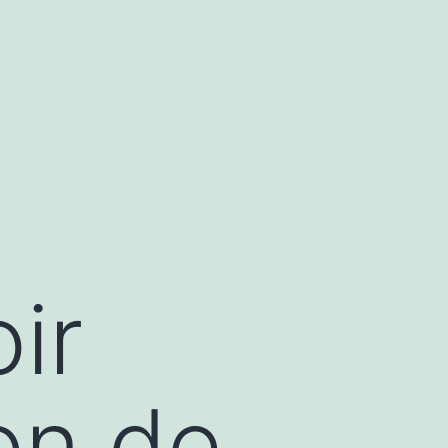
ir
on de