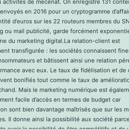
 activités de mécénat. On enregistre 131 cont
 envoyés en 2016 pour un cryptogramme d’affai
tité d’euros sur les 22 routeurs membres du S
ng ou mail publicité, garde forcément exponenti
ne du marketing digital.La relation-client est
ent transfigurée : les sociétés connaissent fin
nsommateurs et bâtissent ainsi une relation pé
rmance avec eux. Le taux de fidélisation et de
uvent bonifiés tout comme le taux de améliorati
chand. Mais le marketing numérique est égale
ement facile d’accès en termes de budget car
tion sont bien davantage maîtrisés que sur les m
es. Il donne ainsi la possibilité aux société parc