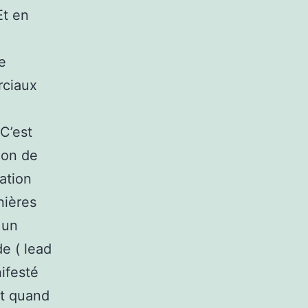
Et en
e
rciaux
C’est
çon de
lation
nières
 un
e ( lead
ifesté
ct quand