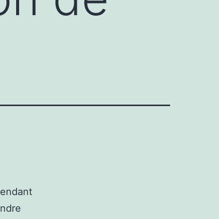
pendant
endre