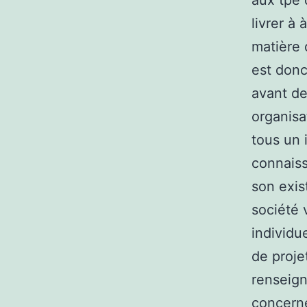
aux tpe 
livrer à
matière 
est donc
avant de
organisa
tous un 
connaiss
son exist
société 
individu
de proje
renseign
concerne