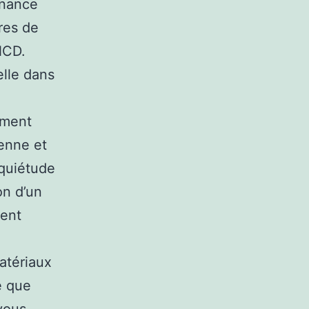
enance
res de
NCD.
elle dans
ement
renne et
 quiétude
on d’un
ment
atériaux
e que