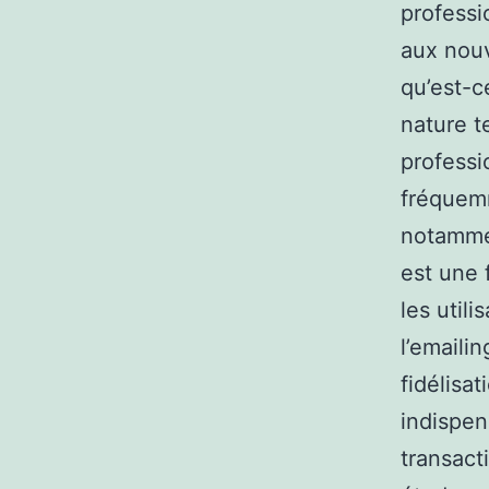
professi
aux nouv
qu’est-c
nature t
professi
fréquemm
notammen
est une 
les utili
l’emaili
fidélisa
indispen
transact