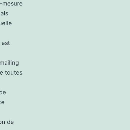
ur-mesure
ais
uelle
 est
mailing
pe toutes
 de
te
ion de