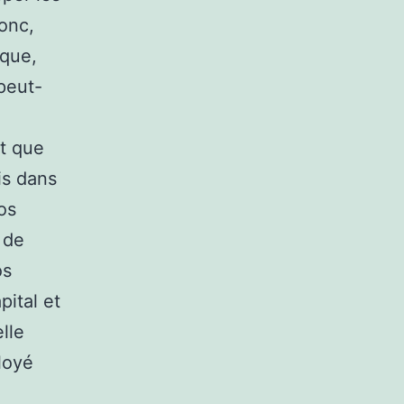
onc,
ique,
peut-
et que
is dans
os
 de
os
ital et
lle
loyé