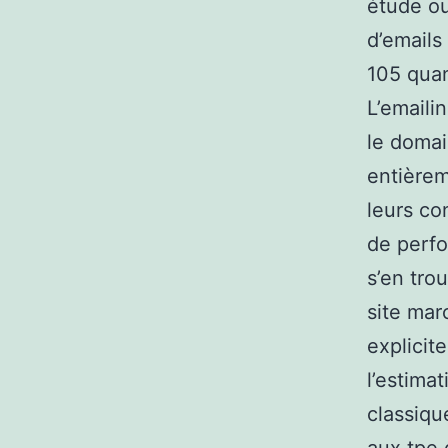
étude ou
d’emails
105 quan
L’emaili
le domai
entièrem
leurs co
de perfo
s’en tro
site mar
explicit
l’estima
classiqu