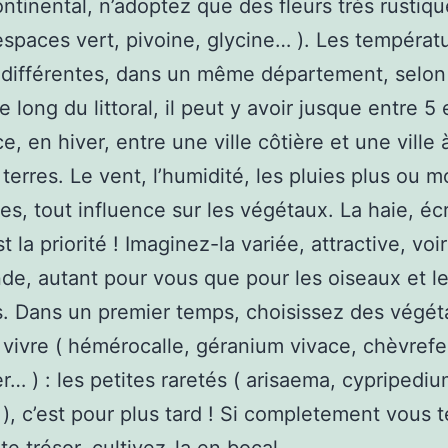
ntinental, n’adoptez que des fleurs très rustiques
 espaces vert, pivoine, glycine… ). Les températ
différentes, dans un même département, selon
 long du littoral, il peut y avoir jusque entre 5 
ce, en hiver, entre une ville côtière et une ville
 terres. Le vent, l’humidité, les pluies plus ou m
es, tout influence sur les végétaux. La haie, éc
st la priorité ! Imaginez-la variée, attractive, voi
e, autant pour vous que pour les oiseaux et l
s. Dans un premier temps, choisissez des végé
à vivre ( hémérocalle, géranium vivace, chèvrefeu
er… ) : les petites raretés ( arisaema, cypripediu
… ), c’est pour plus tard ! Si completement vous 