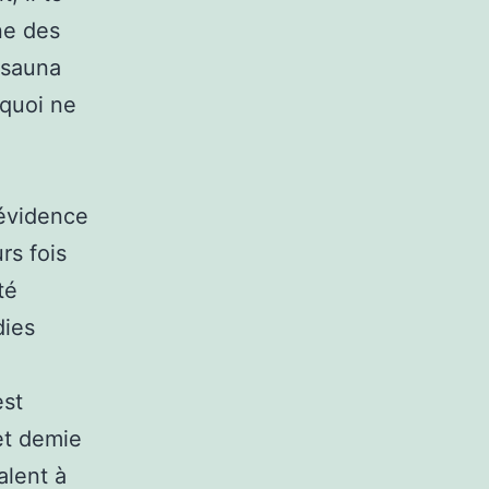
ène des
n sauna
rquoi ne
évidence
rs fois
té
dies
est
et demie
alent à