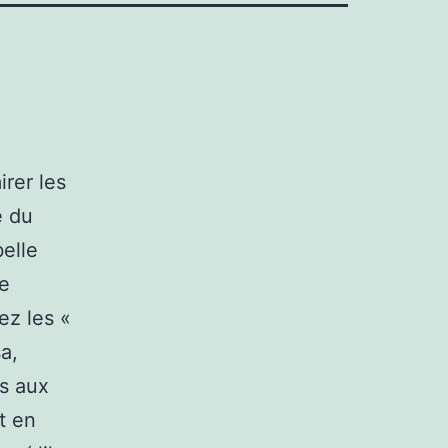
irer les
e du
belle
re
ez les «
a,
és aux
t en