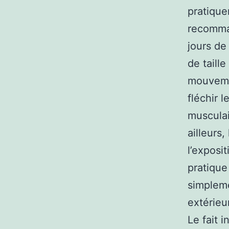
pratique
recomma
jours de
de taill
mouvemen
fléchir 
musculair
ailleurs,
l’exposit
pratique
simplemen
extérieu
Le fait 