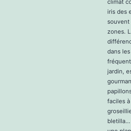
climat co
iris des
souvent 
zones. Le
différen
dans les
fréquent
jardin, e
gourmand
papillon
faciles 
groseilli
bletilla