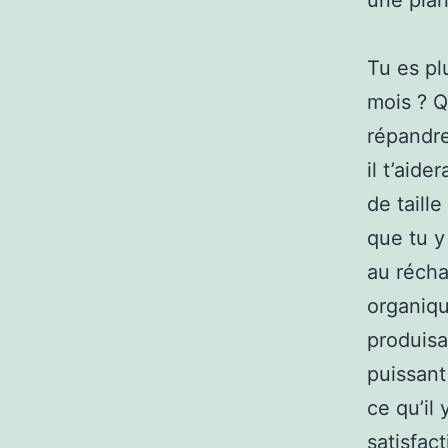
une plan
Tu es pl
mois ? Q
répandre
il t’aide
de taill
que tu y
au récha
organiqu
produisa
puissant
ce qu’il
satisfact