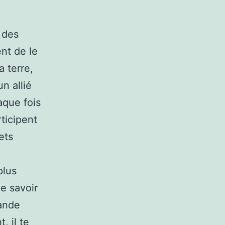
 des
nt de le
 terre,
un allié
aque fois
rticipent
ets
plus
e savoir
rande
, il te