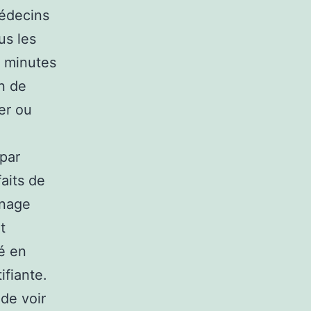
médecins
us les
5 minutes
n de
er ou
 par
faits de
inage
t
té en
ifiante.
 de voir