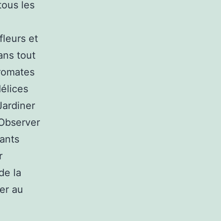
tous les
fleurs et
dans tout
aromates
délices
Jardiner
 Observer
fants
r
de la
er au