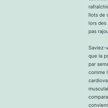
rafraîch
îlots de
lors des
pas rajo
Saviez-
que la p
par sema
comme le
cardiova
musculai
comparab
convienn