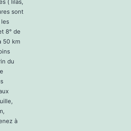
 ( lilas,
ures sont
 les
et 8° de
 à 50 km
oins
rin du
re
es
taux
ille,
m,
tenez à