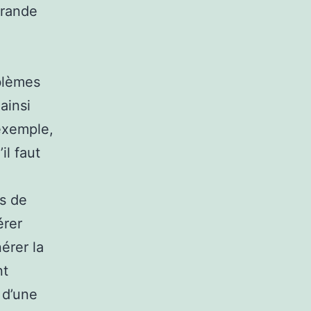
grande
blèmes
ainsi
exemple,
il faut
es de
érer
nérer la
nt
 d’une