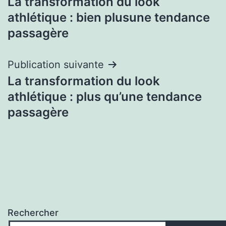
La transformation du look
de
athlétique : bien plusune tendance
l’article
passagère
Publication suivante
La transformation du look
athlétique : plus qu’une tendance
passagère
Rechercher