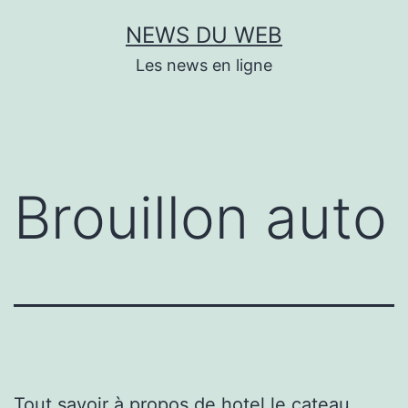
Aller
NEWS DU WEB
au
Les news en ligne
contenu
Brouillon auto
Tout savoir à propos de
hotel le cateau