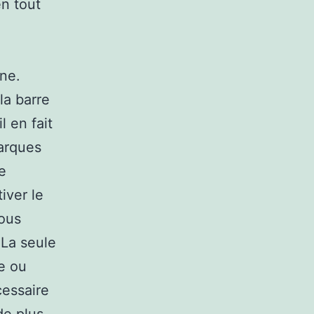
en tout
gne.
la barre
l en fait
marques
e
iver le
vous
 La seule
e ou
cessaire