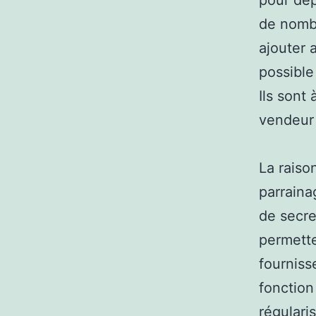
pour dép
de nombr
ajouter 
possible
Ils sont
vendeur 
La raiso
parraina
de secre
permette
fourniss
fonction
régulari