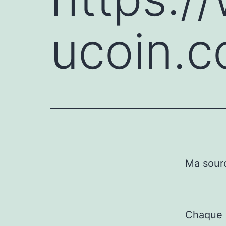
ucoin.c
Ma sour
Chaque a