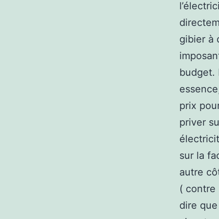
l’électr
directem
gibier à
imposant
budget. 
essence,
prix pou
priver s
électric
sur la fa
autre cô
( contre 
dire que