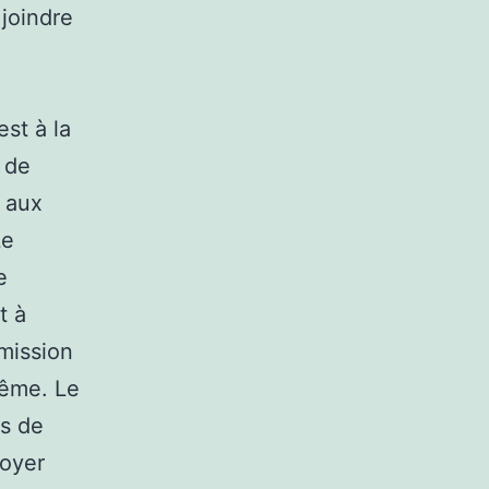
 joindre
st à la
r de
e aux
Le
e
t à
mission
même. Le
is de
loyer