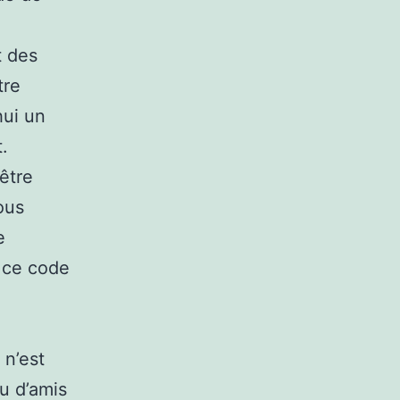
t des
tre
hui un
.
être
ous
e
, ce code
 n’est
au d’amis