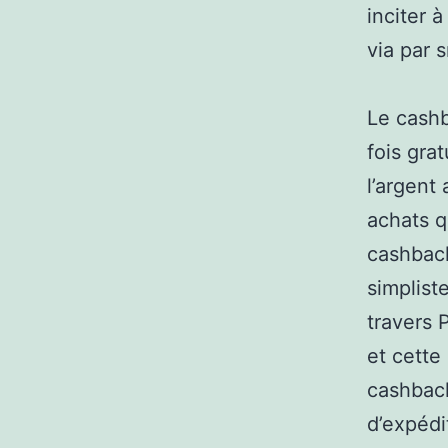
inciter à
via par 
Le cashb
fois gra
l’argent
achats q
cashback
simplist
travers 
et cette
cashback
d’expéd