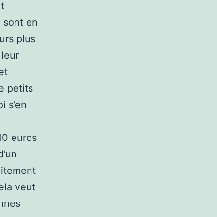
t
s sont en
urs plus
 leur
et
e petits
i s’en
 10 euros
 d’un
uitement
Cela veut
onnes