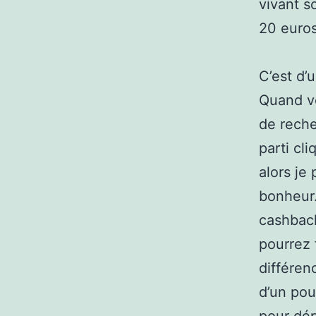
vivant s
20 euros
C’est d’
Quand vo
de reche
parti cl
alors je
bonheur…
cashback
pourrez 
différen
d’un pou