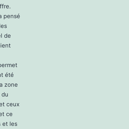
ffre.
 a pensé
des
el de
ient
 permet
nt été
la zone
é du
et ceux
et ce
 et les