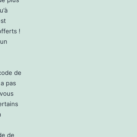
de plus
u’à
est
ferts !
’un
 code de
 a pas
 vous
ertains
n
de de