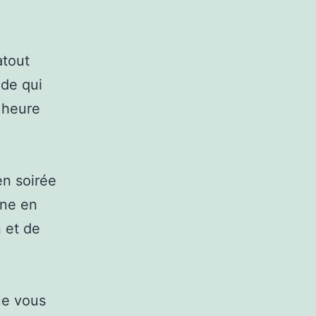
atout
nde qui
e heure
en soirée
ine en
n et de
Que vous