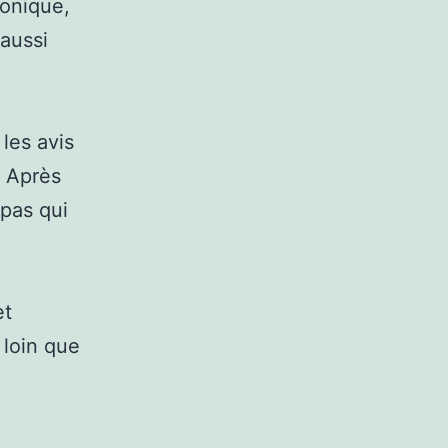
onique,
 aussi
les avis
. Après
epas qui
et
 loin que