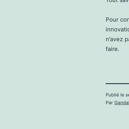
Tout sav
Pour con
innovati
n’avez p
faire.
Publié le
s
Par
Gandal