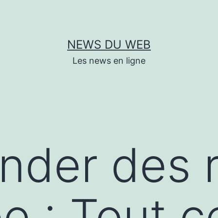
NEWS DU WEB
Les news en ligne
der des 
ée : Tout 