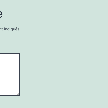
e
nt indiqués