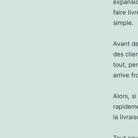
expansi
faire li
simple.
Avant de
des clie
tout, pe
arrive fr
Alors, s
rapideme
la livrai