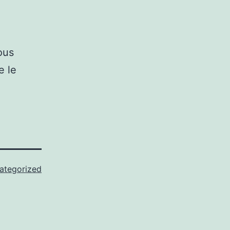
ous
e le
ategorized