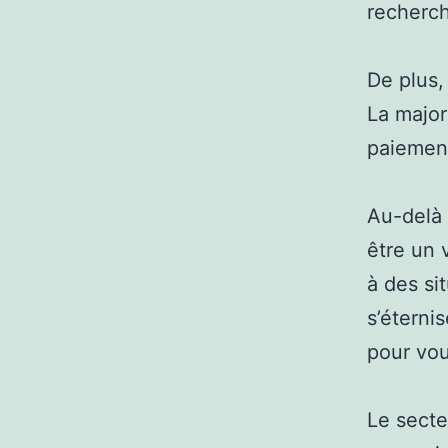
recherch
De plus,
La major
paiement
Au-delà 
être un 
à des si
s’éterni
pour vou
Le secte