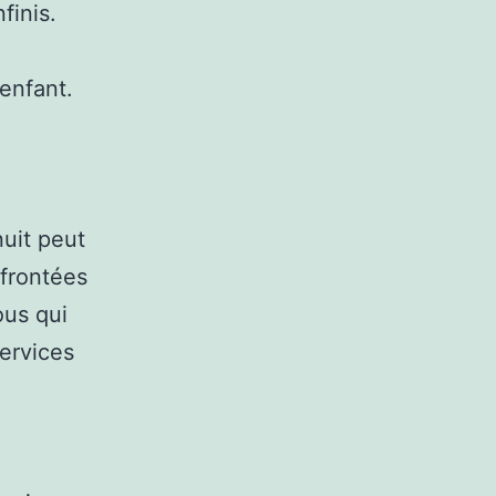
finis.
enfant.
nuit peut
nfrontées
ous qui
ervices