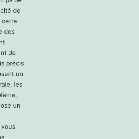
temps de
acité de
 cette
e des
nt.
ant de
is précis
osent un
ale, les
blème,
pose un
à vous
és