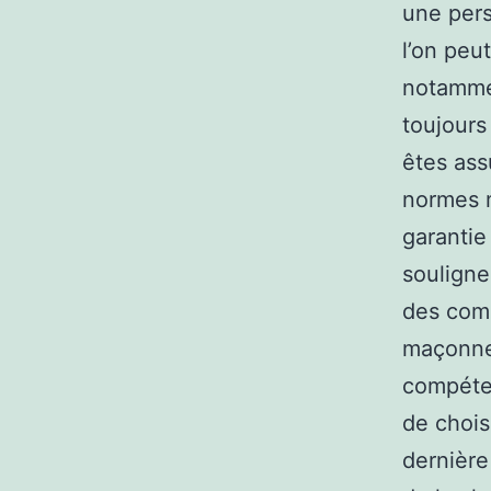
une pers
l’on peut
notammen
toujours
êtes ass
normes m
garantie
souligne
des comp
maçonner
compéten
de choisi
dernière