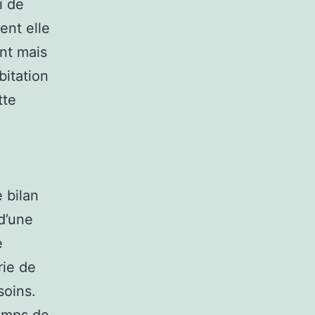
i de
ent elle
nt mais
bitation
tte
e bilan
 d’une
e
rie de
soins.