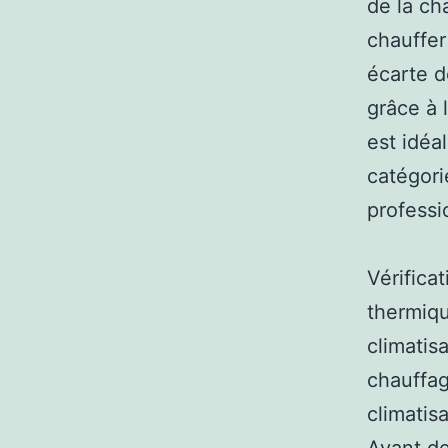
de la ch
chauffer
écarte d
grâce à 
est idéa
catégori
professi
Vérificat
thermiqu
climatis
chauffag
climatis