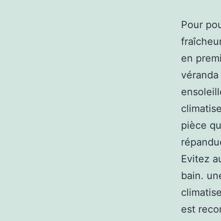
Pour pou
fraîcheu
en premi
véranda 
ensoleil
climatis
pièce qu
répandue
Evitez au
bain. un
climatis
est reco