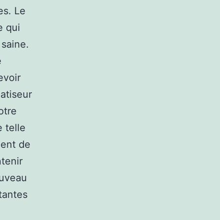
es. Le
e qui
 saine.
e
evoir
atiseur
otre
 telle
ment de
tenir
ouveau
tantes