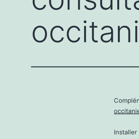
occitan
Complém
occitani
Installe