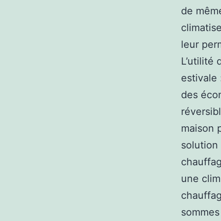
de même 
climatise
leur per
L’utilit
estivale
des écon
réversib
maison p
solution
chauffag
une clim
chauffag
sommes d