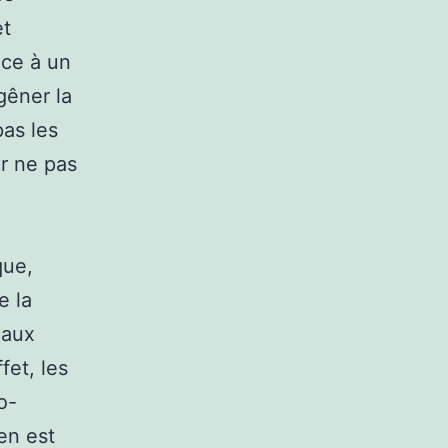
et
ace à un
gêner la
pas les
ur ne pas
que,
e la
 aux
fet, les
o-
en est