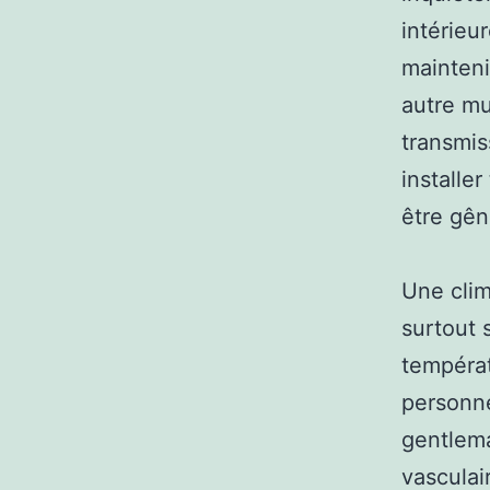
intérieur
mainteni
autre mu
transmis
installe
être gêné
Une clim
surtout 
températ
personne
gentlema
vasculai