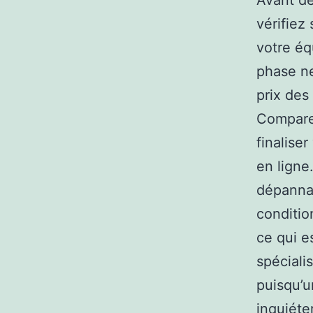
Avant de
vérifiez 
votre éq
phase ne
prix des
Comparer
finaliser
en ligne
dépannag
conditio
ce qui e
spéciali
puisqu’u
inquiéte