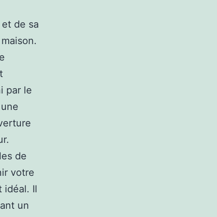
 et de sa
a maison.
ne
t
i par le
s une
uverture
r.
lles de
ir votre
idéal. Il
vant un