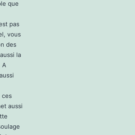
ple que
est pas
el, vous
on des
aussi la
. A
aussi
s ces
et aussi
tte
soulage