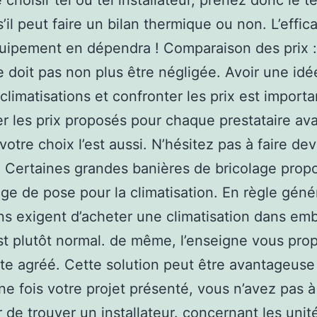
 choisir tel ou tel installateur, prenez donc le 
s’il peut faire un bilan thermique ou non. L’effic
uipement en dépendra ! Comparaison des prix :
 doit pas non plus être négligée. Avoir une idé
 climatisations et confronter les prix est importa
 les prix proposés pour chaque prestataire av
 votre choix l’est aussi. N’hésitez pas à faire dev
. Certaines grandes banières de bricolage prop
e de pose pour la climatisation. En règle génér
ns exigent d’acheter une climatisation dans em
st plutôt normal. de même, l’enseigne vous pro
ste agréé. Cette solution peut être avantageuse
ne fois votre projet présenté, vous n’avez pas 
r de trouver un installateur. concernant les unit