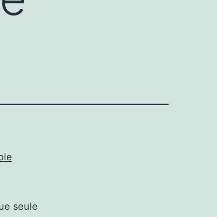
ole
ue seule