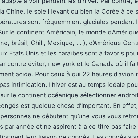
e adapté à voir pendant les d’hiver. Par contre, é
la Chine, le soleil levant ou bien la Corée à ce 
ératures sont fréquemment glaciales pendant 
 Sur le continent Américain, le monde d’Amériq
ine, brésil, Chili, Mexique, … ), d’Amérique Centr
aux Etats Unis et les caraïbes sont à favoris pour
Par contre éviter, new york et le Canada où il fai
ent acide. Pour ceux à qui 22 heures d’avion 
 pas intimidation, l’hiver est au temps idéale pou
sur le continent océanique.sélectionner endroi
congés est quelque chose d’important. En effet,
 personnes ne débutent qu’une vous vous retr
s par année et ne aspirent à à ce titre pas faire
tionnant leur liaison de congés. Les congés son