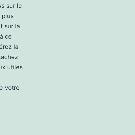
s sur le
 plus
 sur la
 à ce
érez la
ttachez
x utiles
t
e votre