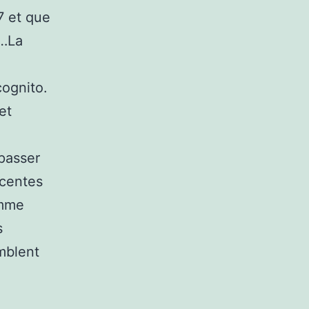
7 et que
e…La
cognito.
et
 passer
écentes
omme
s
emblent