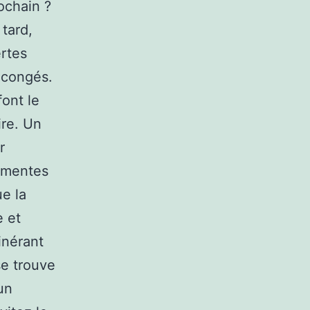
rochain ?
 tard,
ertes
é congés.
font le
ire. Un
r
lémentes
e la
e et
tinérant
se trouve
un