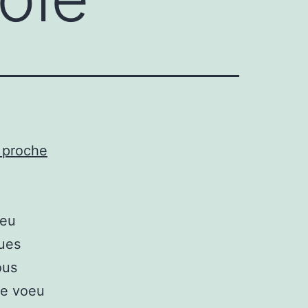
 proche
peu
ques
ous
 le voeu