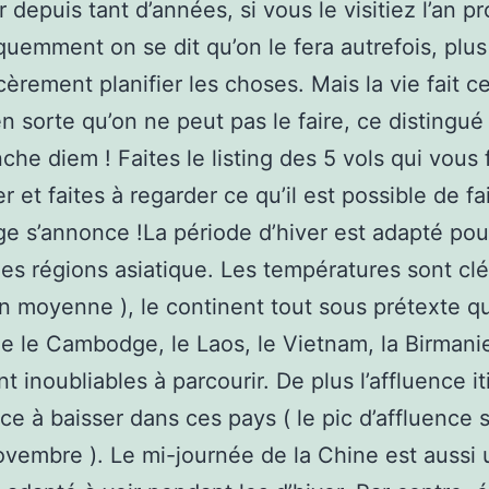
r depuis tant d’années, si vous le visitiez l’an p
quemment on se dit qu’on le fera autrefois, plus
cèrement planifier les choses. Mais la vie fait c
en sorte qu’on ne peut pas le faire, ce distingu
nche diem ! Faites le listing des 5 vols qui vous 
r et faites à regarder ce qu’il est possible de fa
ge s’annonce !La période d’hiver est adapté pou
les régions asiatique. Les températures sont c
n moyenne ), le continent tout sous prétexte qu
e le Cambodge, le Laos, le Vietnam, la Birmani
nt inoubliables à parcourir. De plus l’affluence i
 à baisser dans ces pays ( le pic d’affluence 
vembre ). Le mi-journée de la Chine est aussi 