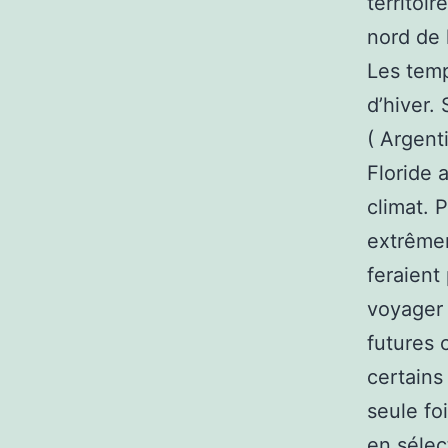
territoir
nord de 
Les temp
d’hiver.
( Argent
Floride 
climat. 
extrêmem
feraient
voyager 
futures 
certains
seule foi
en sélec