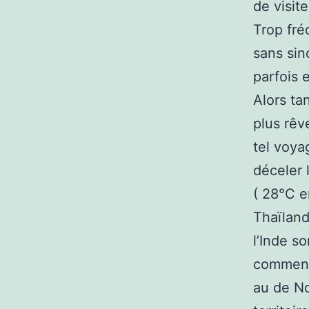
de visite
Trop fré
sans sin
parfois 
Alors ta
plus rêve
tel voya
déceler 
( 28°C e
Thaïland
l’Inde so
commence
au de No