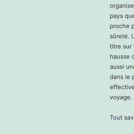
organise
pays que
proche p
sûreté. 
titre sur
hausse d
aussi un
dans le 
effectiv
voyage.
Tout sav