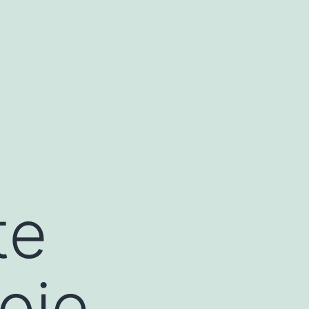
te
oie