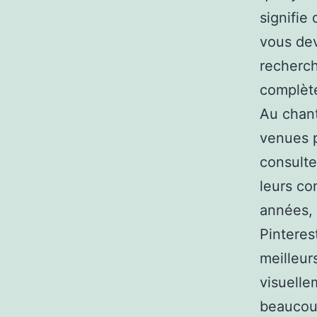
signifie
vous dev
recherch
complète
Au chant
venues p
consulte
leurs co
années, 
Pinteres
meilleur
visuelle
beaucoup