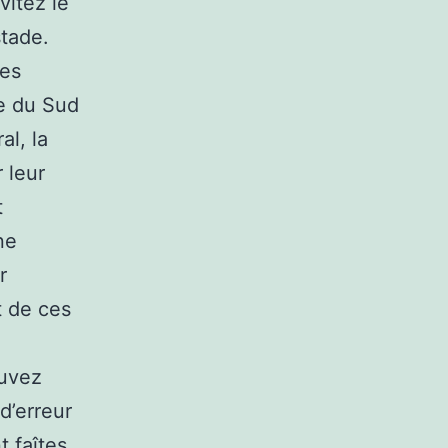
vitez le
stade.
les
ue du Sud
al, la
 leur
t
ne
r
t de ces
ouvez
 d’erreur
t faîtes