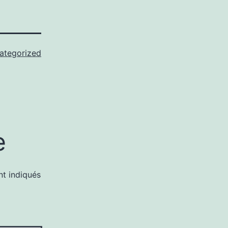
ategorized
e
nt indiqués