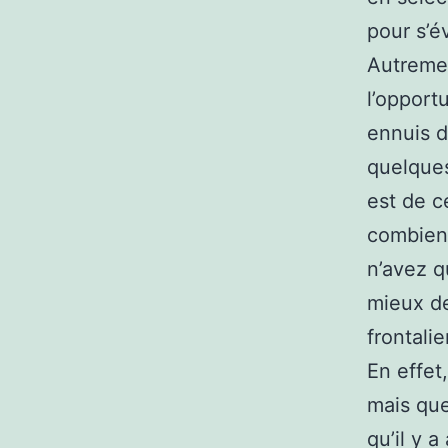
pour s’é
Autremen
l’opport
ennuis d
quelques
est de c
combien
n’avez q
mieux de
frontalie
En effet
mais que
qu’il y 