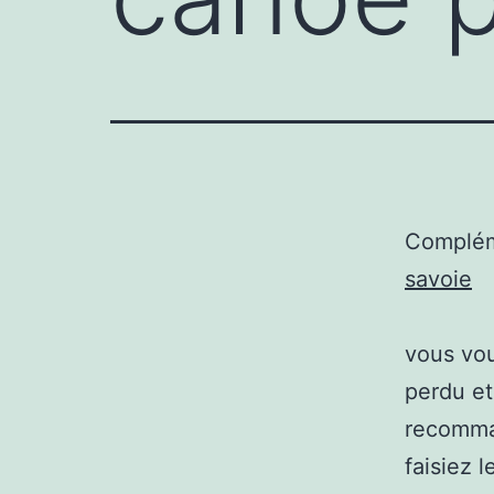
Complém
savoie
vous vou
perdu et
recomman
faisiez 