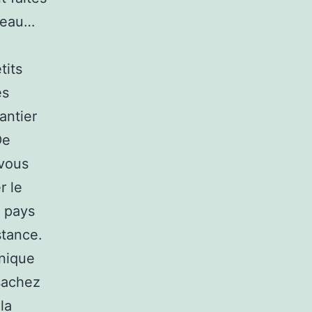
uveau…
tits
es
antier
De
 vous
r le
u pays
stance.
anique
sachez
la