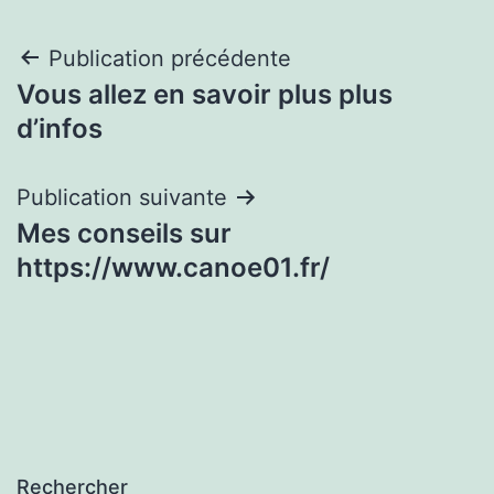
Navigation
Publication précédente
Vous allez en savoir plus plus
de
d’infos
l’article
Publication suivante
Mes conseils sur
https://www.canoe01.fr/
Rechercher