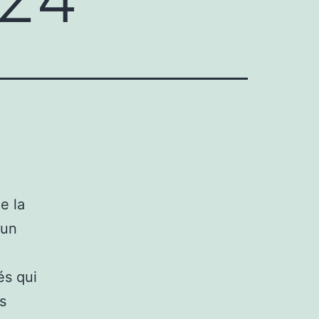
e la
 un
és qui
s