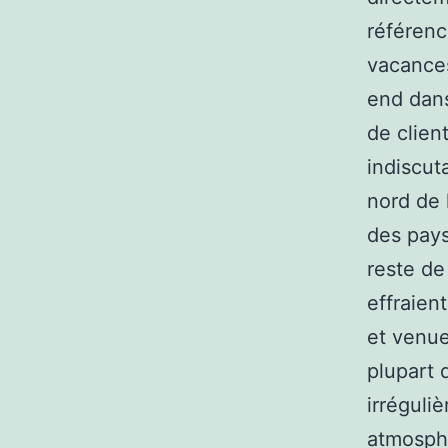
référenc
vacances
end dans
de clien
indiscut
nord de 
des pays
reste de
effraien
et venues
plupart 
irréguliè
atmosphè