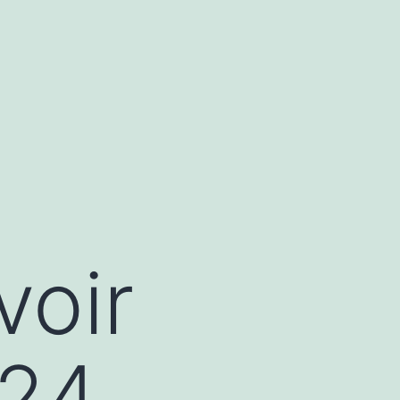
voir
024