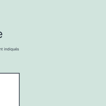
e
nt indiqués