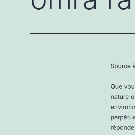
Source 
Que vous
nature o
environn
perpétue
réponden