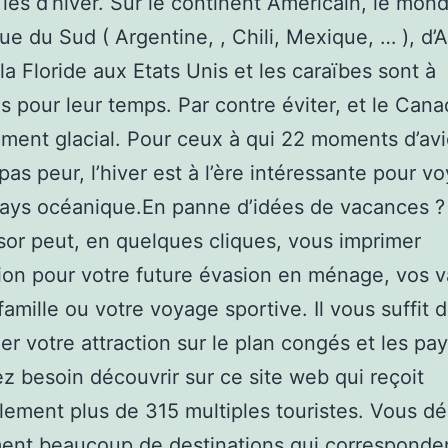
les d’hiver. Sur le continent Américain, le mon
ue du Sud ( Argentine, , Chili, Mexique, … ), d
 la Floride aux Etats Unis et les caraïbes sont à
s pour leur temps. Par contre éviter, et le Cana
tement glacial. Pour ceux à qui 22 moments d’av
 pas peur, l’hiver est à l’ère intéressante pour v
pays océanique.En panne d’idées de vacances ?
sor peut, en quelques cliques, vous imprimer
ation pour votre future évasion en ménage, vos 
famille ou votre voyage sportive. Il vous suffit 
er votre attraction sur le plan congés et les pa
z besoin découvrir sur ce site web qui reçoit
ement plus de 315 multiples touristes. Vous d
ent beaucoup de destinations qui corresponde