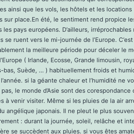
es ainsi que les vols, les hôtels et les locations
 sur place.En été, le sentiment rend propice l
 les pays européens. D’ailleurs, irréprochable
ts se ruent vers le mi-journée de l’Europe. C’est
ablement la meilleure période pour déceler le 
l’Europe ( Irlande, Ecosse, Grande limousin, ro
-bas, Suède, … ) habituellement froids et humi
 l’année. si la géante chaleur et l’humidité ne v
t pas, le monde d’Asie sont des corespondance 
 à venir visiter. Même si les pluies de la air arr
du angélique japonais. Il ne pleut le plus souve
rement : durant la journée, soleil, relâche et in
re se succèdent aux pluies. si vous êtes amat