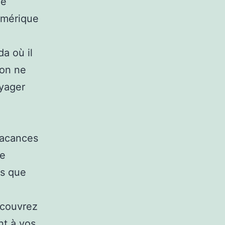
de
’Amérique
da où il
ion ne
oyager
vacances
de
ys que
écouvrez
nt à vos