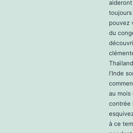
aideront
toujours
pouvez v
du congé
découvri
clémente
Thaïland
l’Inde s
commence
au mois 
contrée i
esquivez
à ce tem