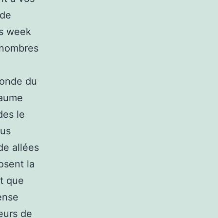
 de
es week
s nombres
monde du
yaume
des le
ous
de allées
osent la
nt que
tense
eurs de