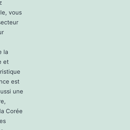
z
le, vous
secteur
ur
 la
e et
ristique
nce est
aussi une
re,
 la Corée
les