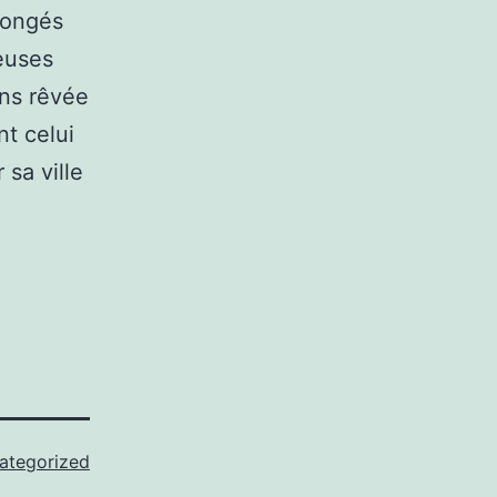
congés
reuses
ons rêvée
t celui
sa ville
ategorized