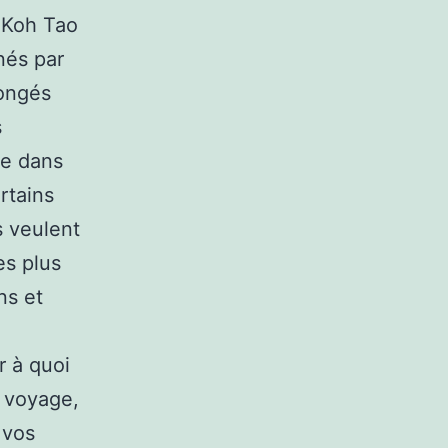
 Koh Tao
nés par
congés
s
re dans
rtains
s veulent
es plus
ns et
r à quoi
n voyage,
 vos