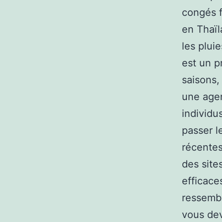
congés f
en Thaïl
les plui
est un p
saisons,
une agen
individu
passer l
récentes
des site
efficace
ressembl
vous dev