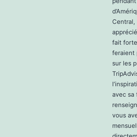
pendant 
d’Amériq
Central,
apprécié
fait for
feraient
sur les 
TripAdvi
l’inspir
avec sa 
renseign
vous ave
mensuell
directem