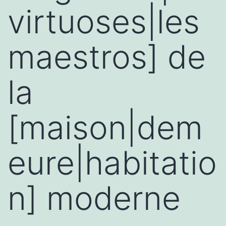
virtuoses|les
maestros] de
la
[maison|dem
eure|habitatio
n] moderne