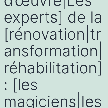
d’œuvre|Les
experts] de la
[rénovation|tr
ansformation|
réhabilitation]
: [les
magiciens|les