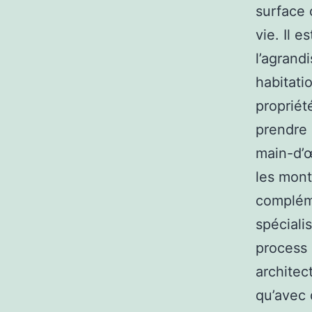
surface 
vie. Il 
l’agrand
habitati
propriété
prendre 
main-d’œ
les mont
compléme
spéciali
process 
architec
qu’avec 