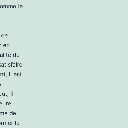
 comme le
 de
z en
alité de
atisfaire
t, il est
e
t, il
leure
rme de
ormer la