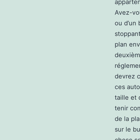
appartem
Avez-vou
ou d’un 
stoppant
plan env
deuxième
réglemen
devrez c
ces auto
taille et
tenir co
de la pl
sur le b