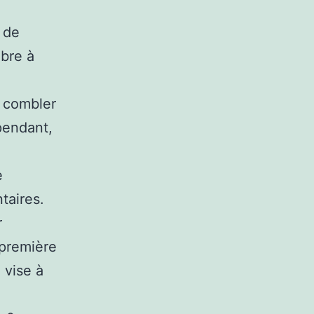
 de
mbre à
r combler
pendant,
e
taires.
r
 première
 vise à