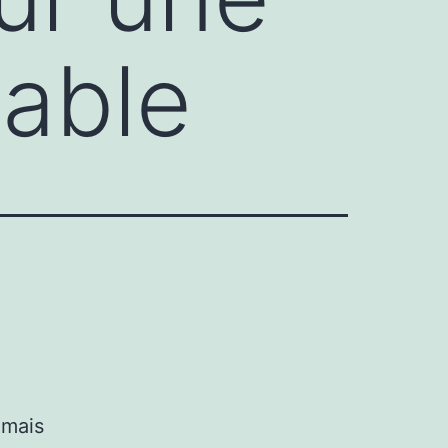
able
 mais