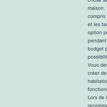
chose se
maison. 
compris 
et les t
option p
pendant 
budget p
possibili
Vous dev
créer d
habitati
fonction
Lors de 
recomman