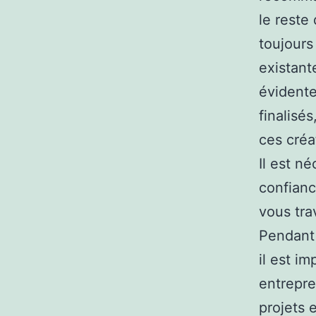
le reste
toujours
existan
évidente
finalisé
ces créa
Il est n
confianc
vous tra
Pendant 
il est i
entrepre
projets 