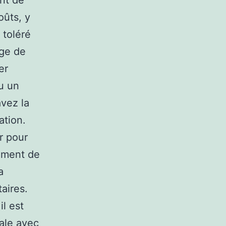
nt de
oûts, y
 toléré
age de
er
u un
vez la
ation.
r pour
ement de
a
taires.
l est
ale avec