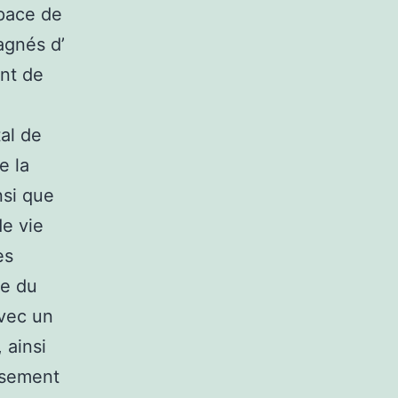
space de
agnés d’
ent de
e
tal de
e la
nsi que
de vie
es
pe du
avec un
 ainsi
ssement