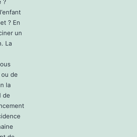
e ?
’enfant
net ? En
ciner un
. La
Vous
 ou de
n la
l de
encement
ncidence
haine