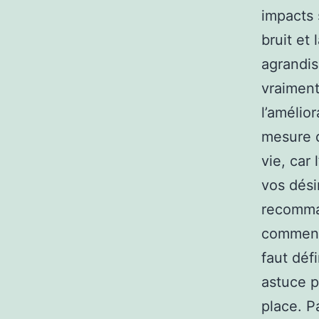
impacts 
bruit et 
agrandis
vraiment
l’amélio
mesure d
vie, car
vos dési
recomman
commence
faut déf
astuce p
place. P