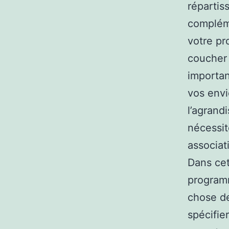
répartis
compléme
votre pr
coucher 
importan
vos envi
l’agrand
nécessit
associat
Dans cet
programm
chose de
spécifie