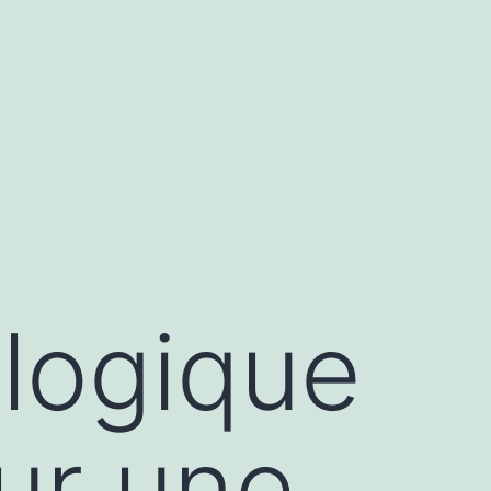
ologique
our une