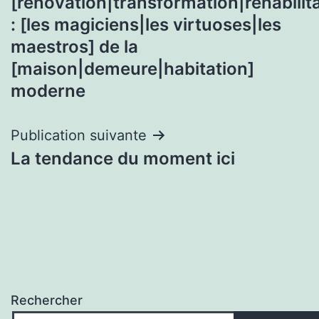
l’article
[rénovation|transformation|réhabilita
: [les magiciens|les virtuoses|les
maestros] de la
[maison|demeure|habitation]
moderne
Publication suivante
La tendance du moment ici
Rechercher