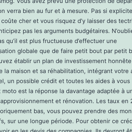
smog. Vous avez prévu une protection de dépar
n verra bien au fur et à mesure. Pas si explicite
coûte cher et vous risquez d’y laisser des tectr
nticipez pas les arguments budgétaires. N’oubli
s qu’il est plus fructueuse d’effectuer une
ation globale que de faire petit bout par petit 
vez établir un plan de investissement honnête
de la maison et sa réhabilitation, intégrant votre
l, un possible crédit et toutes les aides à vous 
t moto est la réponse la davantage adaptée à un
 approvisionnement et rénovation. Les taux en
toriquement bas, vous pouvez prendre des mon
ifs, sur une longue période. Pour obtenir ce cré
voir en les devis des compagnies. Ils devront ê