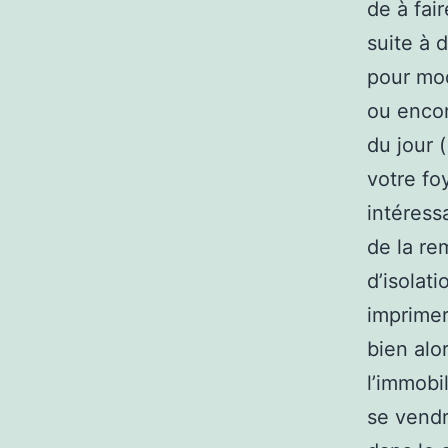
de à fai
suite à 
pour mod
ou encor
du jour 
votre fo
intéress
de la re
d’isolat
imprimer
bien alo
l’immobi
se vendr