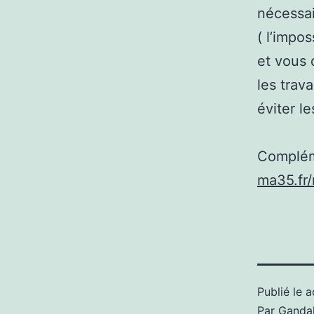
nécessai
( l’impo
et vous 
les trava
éviter le
Complém
ma35.fr
Publié le
a
Par
Gandal