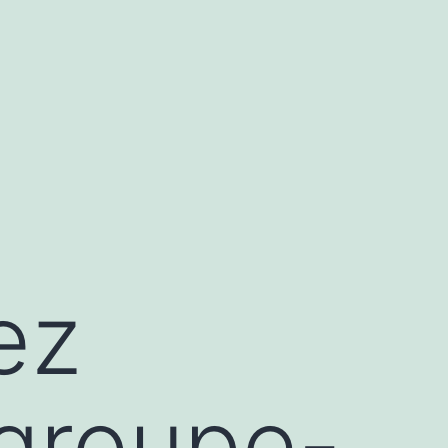
ez
/groupe-