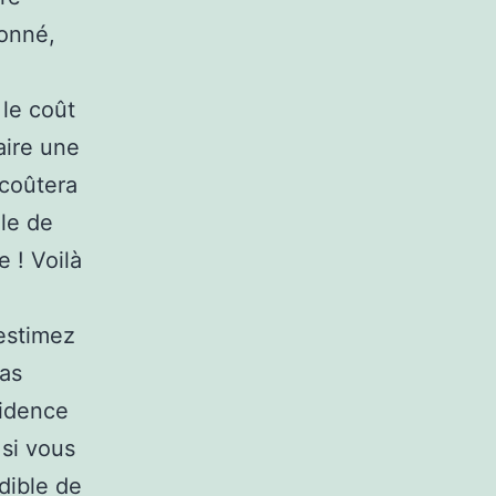
ionné,
 le coût
aire une
 coûtera
le de
e ! Voilà
-estimez
pas
sidence
 si vous
dible de