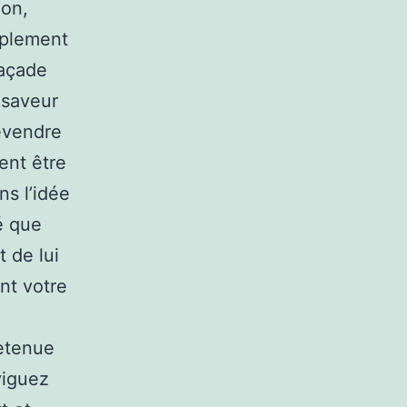
ion,
mplement
façade
a saveur
revendre
ent être
ns l’idée
é que
 de lui
nt votre
e
retenue
viguez