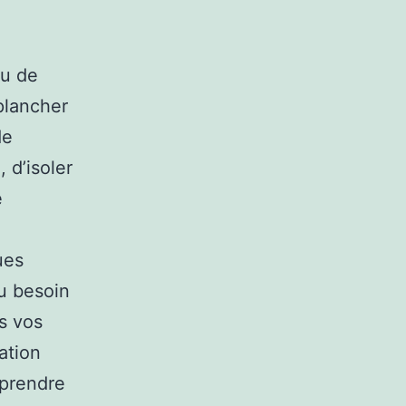
ou de
plancher
de
 d’isoler
e
ues
du besoin
s vos
ation
eprendre