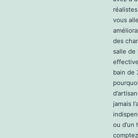
réaliste
vous all
améliorat
des chan
salle de
effectiv
bain de 
pourquoi
d’artisa
jamais l
indispen
ou d’un 
comptez 