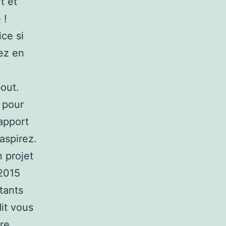
t et
 !
ice si
ez en
bout.
 pour
 apport
aspirez.
 projet
 2015
tants
dit vous
tre