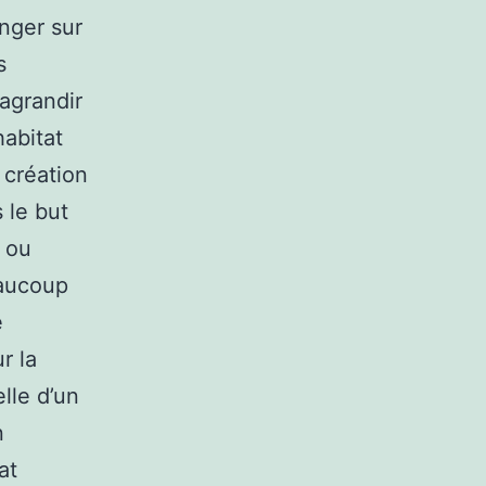
onger sur
s
’agrandir
habitat
 création
 le but
r ou
eaucoup
e
r la
elle d’un
n
at