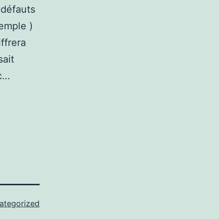
 défauts
xemple )
ffrera
sait
tc…
ategorized