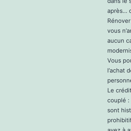
dans le 
après… o
Rénover 
vous n’a
aucun ca
modernis
Vous pou
l’achat 
personne
Le crédi
couplé :
sont his
prohibit
avez à a