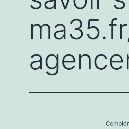
ma35.fr
agence
Complém