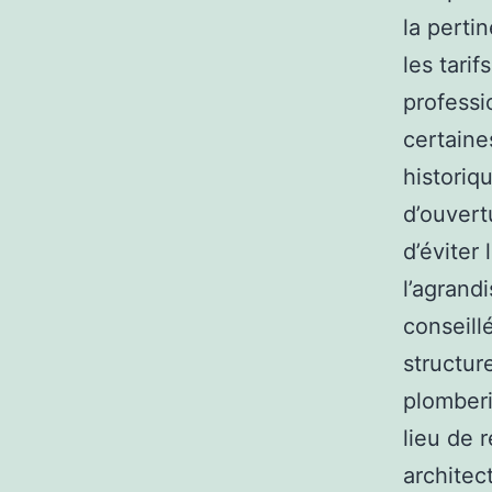
la perti
les tari
professi
certaine
historiq
d’ouvert
d’éviter
l’agrand
conseill
structur
plomberi
lieu de 
architec