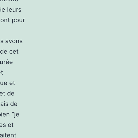
de leurs
 ont pour
us avons
 de cet
durée
et
que et
 et de
fais de
ien “je
es et
aitent