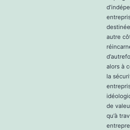
d’indépe
entrepri
destinée
autre cô
réincarn
d’autref
alors à c
la sécur
entrepri
idéologi
de valeu
qu’à tra
entrepre