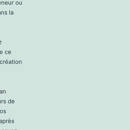
eneur ou
ns la
z
de ce
création
a
lan
urs de
vos
’après