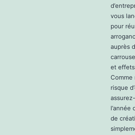
d’entrep
vous lan
pour réu
arroganc
auprès d
carrouse
et effet
Comme no
risque d’
assurez-
l’année 
de créat
simpleme