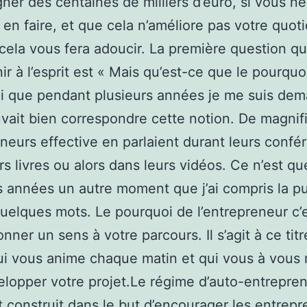
gner des centaines de milliers d’euro, si vous n
 en faire, et que cela n’améliore pas votre quoti
e cela vous fera adoucir. La première question qu
ir à l’esprit est « Mais qu’est-ce que le pourquoi
ai que pendant plusieurs années je me suis de
vait bien correspondre cette notion. De magnif
neurs effective en parlaient durant leurs confé
rs livres ou alors dans leurs vidéos. Ce n’est qu
s années un autre moment que j’ai compris la p
uelques mots. Le pourquoi de l’entrepreneur c’
nner un sens à votre parcours. Il s’agit à ce titr
ui vous anime chaque matin et qui vous à vous
elopper votre projet.Le régime d’auto-entrepren
t construit dans le but d’encourager les entrep