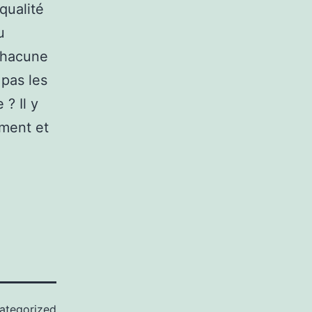
qualité
u
chacune
 pas les
 ? Il y
ement et
ategorized