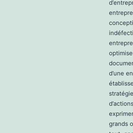
d’entrep
entrepre
concepti
indéfect
entrepre
optimise
document
d’une en
établiss
stratégi
d’action
exprimer
grands o