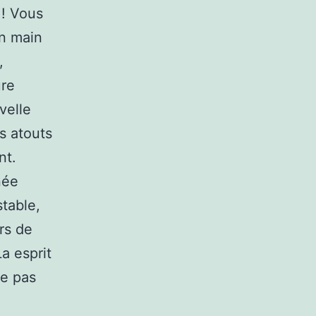
 ! Vous
en main
,
ure
velle
s atouts
nt.
née
stable,
rs de
a esprit
re pas