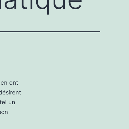
 en ont
 désirent
tel un
son