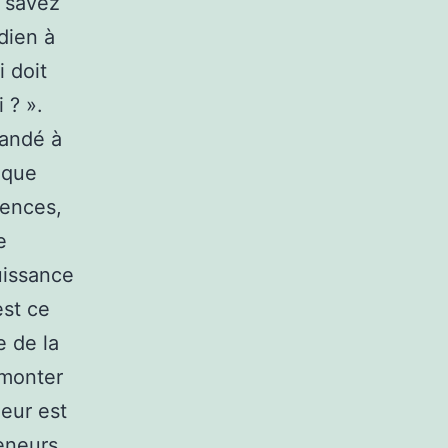
e savez
dien à
i doit
 ? ».
mandé à
ique
rences,
e
uissance
est ce
e de la
 monter
eur est
reneurs