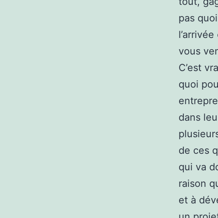
tout, ga
pas quoi
l’arrivé
vous ven
C’est vr
quoi pou
entrepre
dans leu
plusieur
de ces q
qui va do
raison q
et à dév
un proje