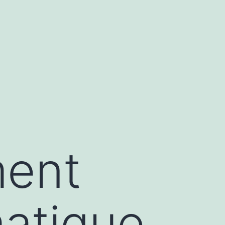
ment
atique