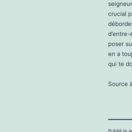
seigneur
crucial 
débordes
d’entre-
poser sur
en a tou
qui te d
Source 
Publié le
a