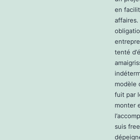
en facil
affaires
obligati
entrepre
tenté d’
amaigris
indéterm
modèle d
fuit par 
monter e
l’accomp
suis fre
dépeigne