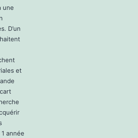
à une
n
es. D’un
uhaitent
ochent
iales et
rande
cart
cherche
cquérir
s
n 1 année