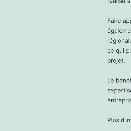
réalisé 
Faire ap
égaleme
régional
ce qui p
projet.
Le bénéf
expertis
entrepris
Plus d’i