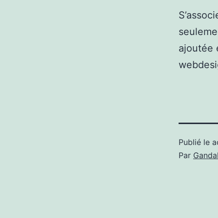
S’assoc
seulemen
ajoutée 
webdesig
Publié le
a
Par
Gandal