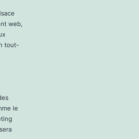
lsace
ent web,
ux
n tout-
des
mme le
ting
 sera