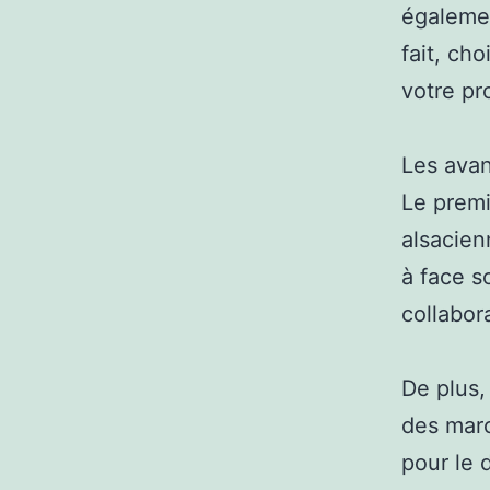
égalemen
fait, ch
votre pr
Les avan
Le premi
alsacien
à face s
collabor
De plus,
des marc
pour le 