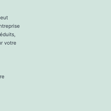
peut
treprise
éduits,
r votre
re