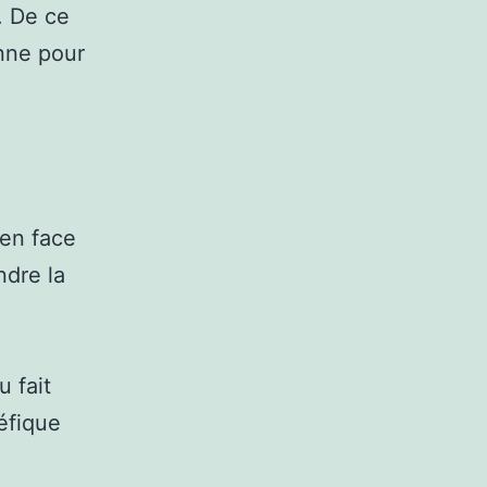
. De ce
nne pour
.
 en face
ndre la
 fait
éfique