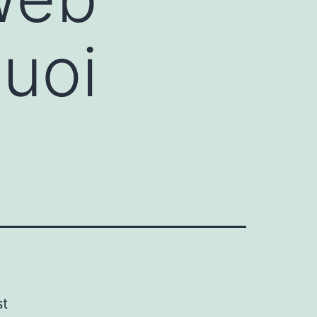
uoi
st