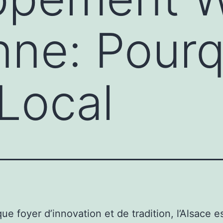
nne: Pourq
 Local
ue foyer d’innovation et de tradition, l’Alsace e