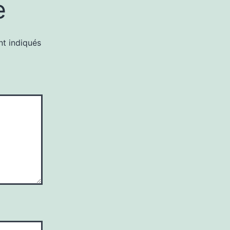
e
nt indiqués