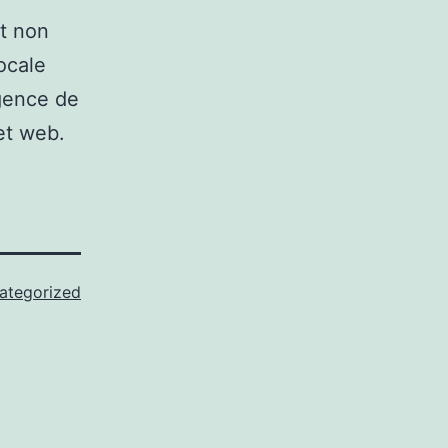
t non
ocale
gence de
et web.
ategorized