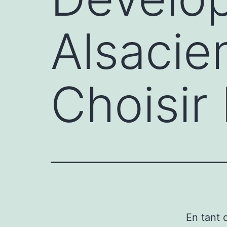
Alsacie
Choisir
En tant q