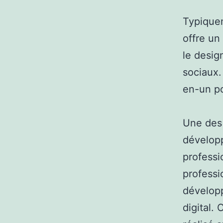
Typique
offre un
le desig
sociaux.
en-un po
Une des 
développ
professi
professi
dévelop
digital.