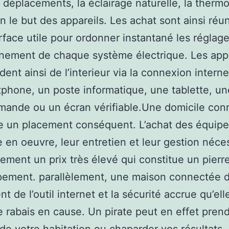
es déplacements, la éclairage naturelle, la therm
on le but des appareils. Les achat sont ainsi réu
rface utile pour ordonner instantané les réglag
nement de chaque système électrique. Les appa
nt ainsi de l’interieur via la connexion intern
phone, un poste informatique, une tablette, un
mande ou un écran vérifiable.Une domicile con
 un placement conséquent. L’achat des équip
e en oeuvre, leur entretien et leur gestion néce
lement un prix très élevé qui constitue un pierr
pement. parallèlement, une maison connectée 
t de l’outil internet et la sécurité accrue qu’ell
e rabais en cause. Un pirate peut en effet prend