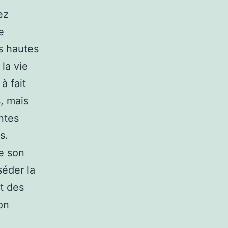
ez
e
s hautes
la vie
à fait
s, mais
ntes
s.
re son
séder la
t des
on