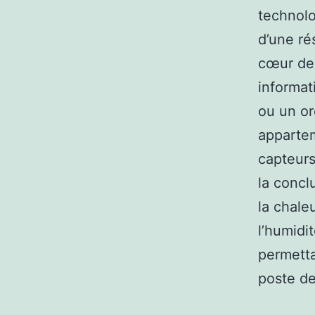
technolo
d’une ré
cœur de 
informat
ou un or
apparteme
capteurs
la concl
la chale
l’humidit
permetta
poste de