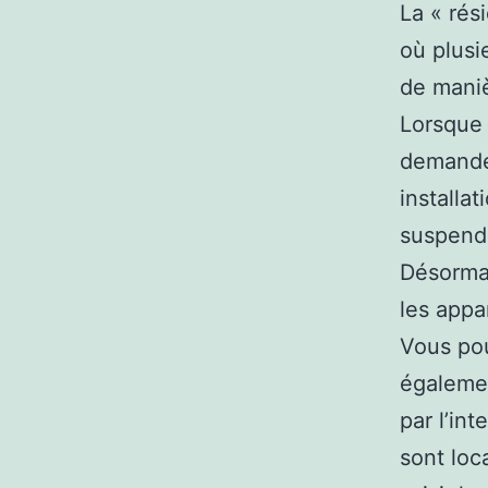
La « rés
où plusi
de maniè
Lorsque 
demande 
installa
suspendr
Désormai
les appa
Vous pou
égaleme
par l’in
sont loc