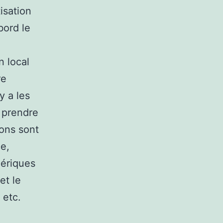
isation
bord le
n local
re
y a les
e prendre
ions sont
ce,
phériques
et le
 etc.