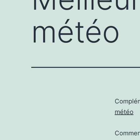
météo
Complém
météo
Comment