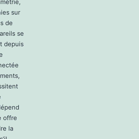
ométrie,
nies sur
es de
reils se
et depuis
e
nectée
ements,
ssitent
e
dépend
e offre
re la