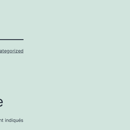
ategorized
e
nt indiqués