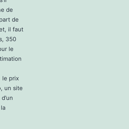
’il
ne de
part de
t, il faut
s, 350
ur le
timation
 le prix
, un site
 d’un
la