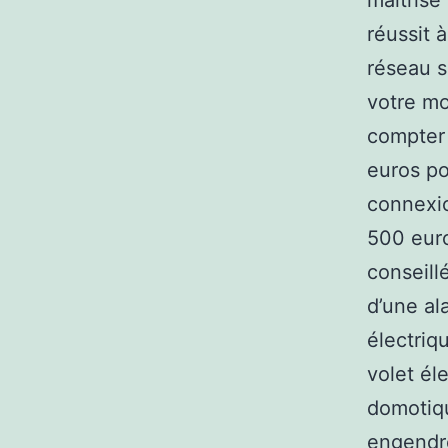
maîtrise
réussit 
réseau s
votre mob
compter 
euros po
connexio
500 euro
conseill
d’une al
électriq
volet él
domotiqu
engendré