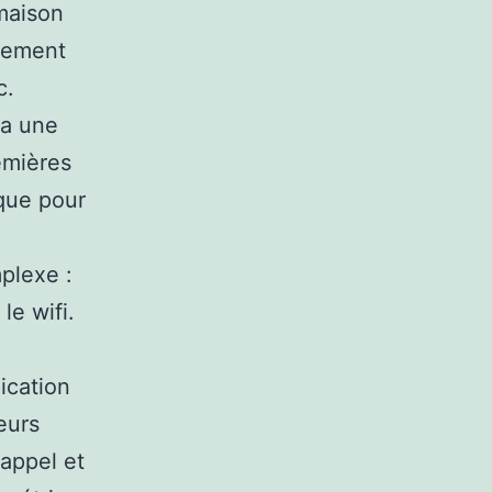
maison
llement
c.
ia une
emières
ique pour
plexe :
le wifi.
ication
eurs
 appel et