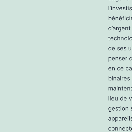
l’invest
bénéfici
d’argent
technolo
de ses u
penser q
en ce ca
binaires
maintena
lieu de 
gestion 
appareil
connecté