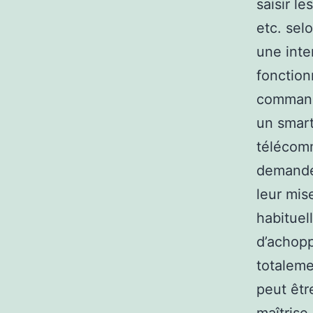
saisir l
etc. sel
une inte
fonction
commande
un smart
télécom
demande
leur mis
habituel
d’achop
totalemen
peut êtr