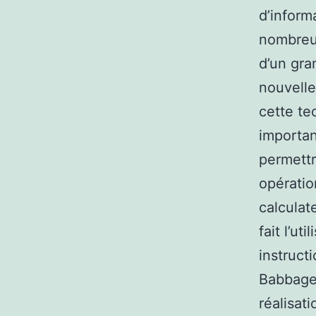
d’inform
nombreus
d’un gra
nouvelle
cette te
importan
permettr
opératio
calculat
fait l’u
instruct
Babbage 
réalisat