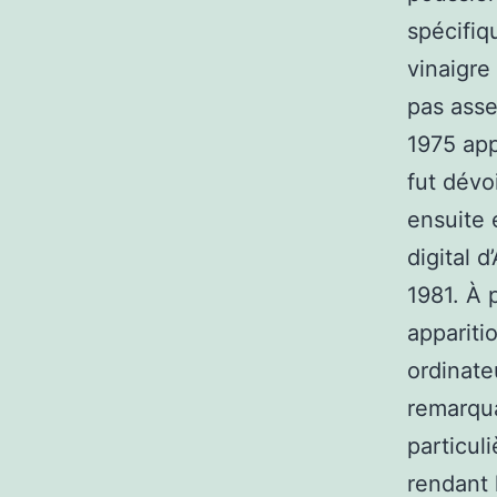
spécifiq
vinaigre
pas asse
1975 app
fut dévo
ensuite 
digital 
1981. À p
appariti
ordinateu
remarqua
particul
rendant l