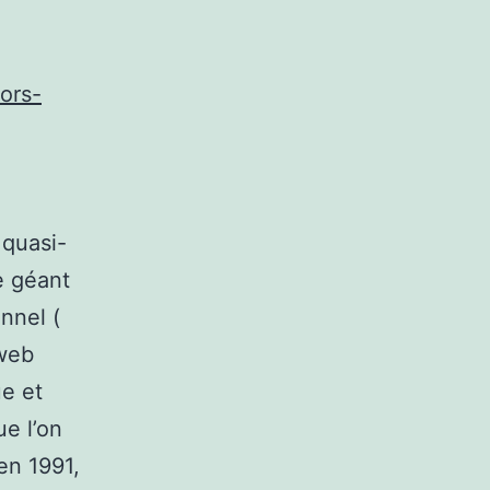
iors-
é
 quasi-
e géant
nnel (
 web
ue et
ue l’on
en 1991,