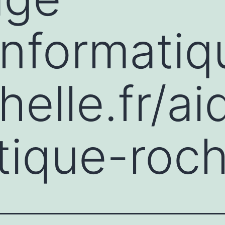
/informati
helle.fr/ai
tique-roch