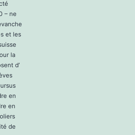
cté
0 – ne
revanche
s et les
suisse
our la
sent d’
lèves
cursus
dre en
dre en
oliers
ité de