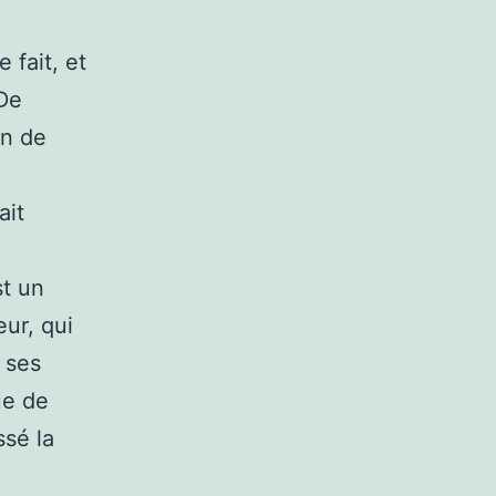
 fait, et
 De
on de
ait
st un
ur, qui
t ses
ue de
ssé la