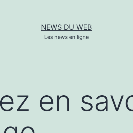
NEWS DU WEB
Les news en ligne
lez en savo
age