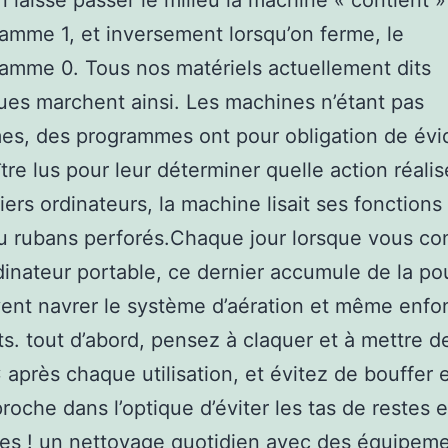
 laisse passer le milieu la machine « contient »
amme 1, et inversement lorsqu’on ferme, le
amme 0. Tous nos matériels actuellement dits
es marchent ainsi. Les machines n’étant pas
es, des programmes ont pour obligation de év
tre lus pour leur déterminer quelle action réalis
iers ordinateurs, la machine lisait ses fonctions
u rubans perforés.Chaque jour lorsque vous co
dinateur portable, ce dernier accumule de la po
ent navrer le système d’aération et même enfo
s. tout d’abord, pensez à claquer et à mettre d
 après chaque utilisation, et évitez de bouffer 
proche dans l’optique d’éviter les tas de restes 
es ! un nettoyage quotidien avec des équipem