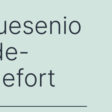
quesenio
de-
efort