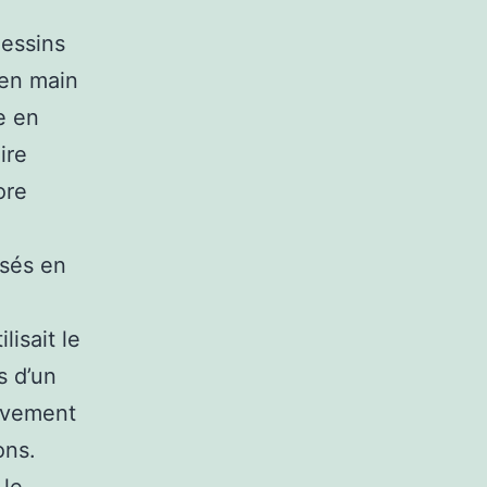
dessins
 en main
e en
ire
ore
isés en
lisait le
s d’un
tivement
ons.