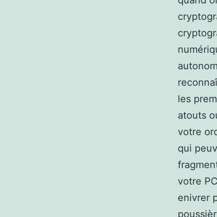
quand on
cryptogr
cryptogr
numériqu
autonom
reconnaî
les prem
atouts o
votre or
qui peuv
fragment
votre PC
enivrer 
poussièr