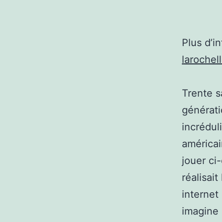
Plus d’i
larochel
Trente s
générati
incrédul
américai
jouer ci
réalisait
internet
imagine