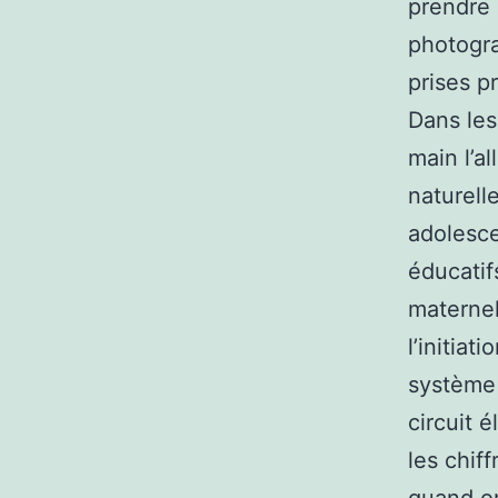
prendre 
photogra
prises p
Dans les
main l’a
naturell
adolesce
éducatif
maternel
l’initiat
système 
circuit 
les chiff