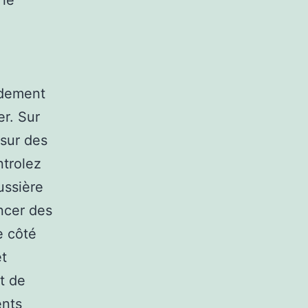
 le
idement
er. Sur
 sur des
ntrolez
ussière
ncer des
e côté
et
et de
ents