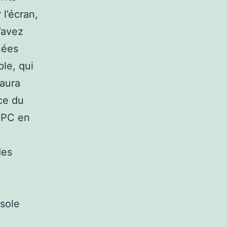
 l’écran,
’avez
nées
le, qui
 aura
ce du
r PC en
des
nsole