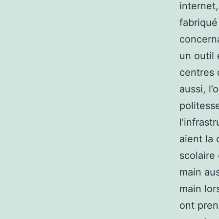
internet
fabriqué
concerna
un outil
centres 
aussi, l
politess
l’infras
aient la
scolaire
main aus
main lor
ont pren