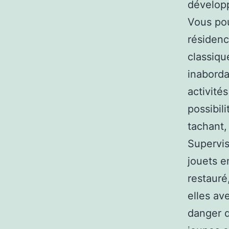
développ
Vous pou
résidenc
classiqu
inaborda
activité
possibil
tachant,
Supervis
jouets e
restauré
elles av
danger q