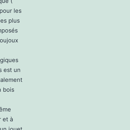
que (
 pour les
des plus
omposés
joujoux
ogiques
s est un
italement
n bois
même
 et à
 un jouet