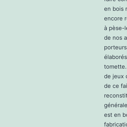
en bois 
encore r
à pèse-l
de nos a
porteurs
élaborés
tomette.
de jeux d
de ce fai
reconsti
générale
est en b
fabricat