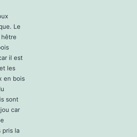
oux
que. Le
 hêtre
bois
ar il est
et les
x en bois
du
is sont
jou car
de
pris la