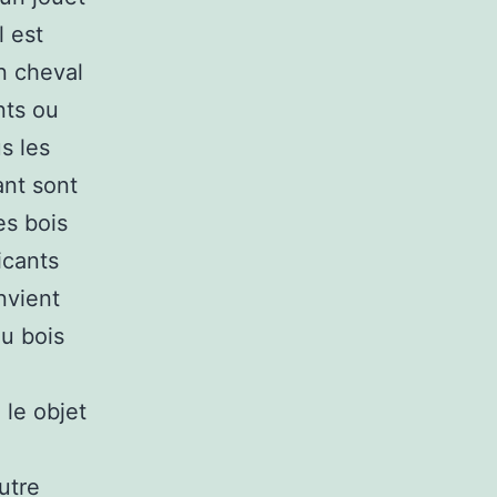
l est
n cheval
nts ou
s les
ant sont
es bois
icants
onvient
du bois
 le objet
utre