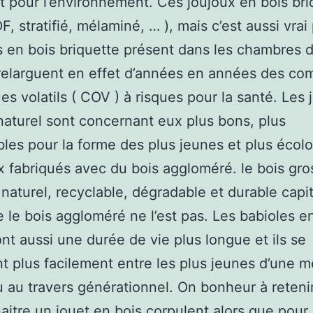
t pour l’environnement. Ces joujoux en bois bri
, stratifié, mélaminé, … ), mais c’est aussi vrai
s en bois briquette présent dans les chambres 
relarguent en effet d’années en années des c
es volatils ( COV ) à risques pour la santé. Les 
naturel sont concernant eux plus bons, plus
bles pour la forme des plus jeunes et plus écol
 fabriqués avec du bois aggloméré. le bois gro
naturel, recyclable, dégradable et durable cap
e le bois aggloméré ne l’est pas. Les babioles e
ont aussi une durée de vie plus longue et ils se
t plus facilement entre les plus jeunes d’une 
ou au travers générationnel. On bonheur à retenir
naitre un jouet en bois corpulent alors que pour