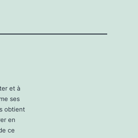
er et à
mme ses
s obtient
rer en
 de ce