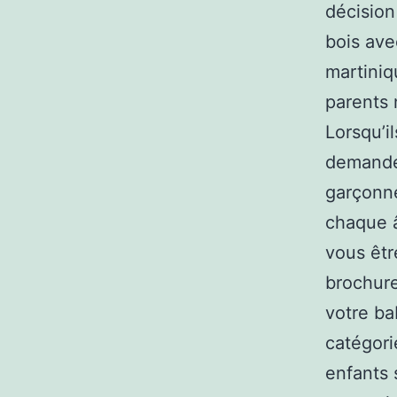
décision
bois ave
martiniq
parents 
Lorsqu’i
demander
garçonne
chaque â
vous êt
brochure
votre ba
catégori
enfants 