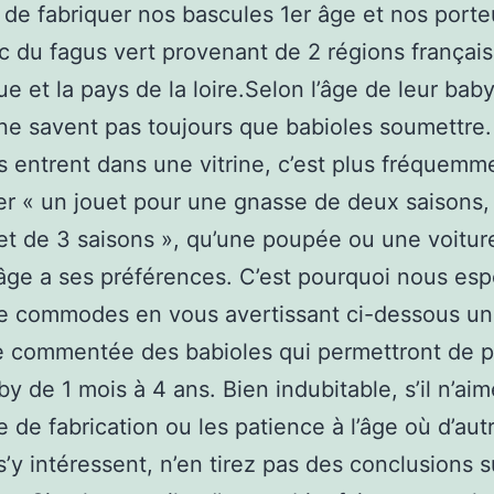
 de fabriquer nos bascules 1er âge et nos porte
c du fagus vert provenant de 2 régions français
ue et la pays de la loire.Selon l’âge de leur baby
ne savent pas toujours que babioles soumettre.
ls entrent dans une vitrine, c’est plus fréquemm
 « un jouet pour une gnasse de deux saisons,
t de 3 saisons », qu’une poupée ou une voitur
ge a ses préférences. C’est pourquoi nous es
re commodes en vous avertissant ci-dessous u
 commentée des babioles qui permettront de pl
by de 1 mois à 4 ans. Bien indubitable, s’il n’aim
e de fabrication ou les patience à l’âge où d’aut
s’y intéressent, n’en tirez pas des conclusions 