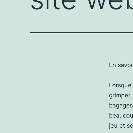
En savoi
Lorsque 
grimper,
bagages 
beaucoup
jeu et s