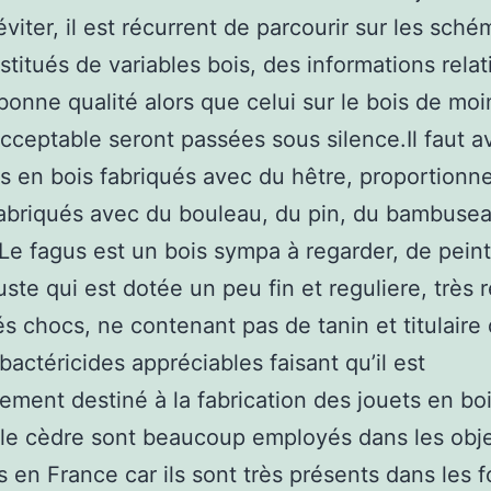
éviter, il est récurrent de parcourir sur les sch
stitués de variables bois, des informations relat
bonne qualité alors que celui sur le bois de moi
acceptable seront passées sous silence.Il faut 
ts en bois fabriqués avec du hêtre, proportionn
abriqués avec du bouleau, du pin, du bambusea
 Le fagus est un bois sympa à regarder, de pein
uste qui est dotée un peu fin et reguliere, très r
és chocs, ne contenant pas de tanin et titulaire
 bactéricides appréciables faisant qu’il est
rement destiné à la fabrication des jouets en boi
 le cèdre sont beaucoup employés dans les obj
s en France car ils sont très présents dans les f