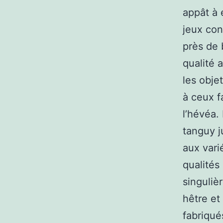
appât à 
jeux con
près de 
qualité 
les obje
à ceux f
l’hévéa.
tanguy j
aux vari
qualités
singuliè
hêtre et
fabriqué