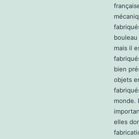
français
mécaniqu
fabriqué
bouleau 
mais il e
fabriqués
bien pré
objets e
fabriqué
monde. L
importan
elles do
fabricat