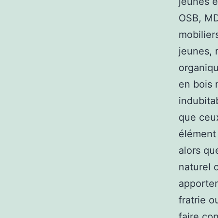
jeunes e
OSB, MDF
mobilier
jeunes, 
organiqu
en bois 
indubita
que ceux
élément 
alors qu
naturel 
apporten
fratrie 
faire co