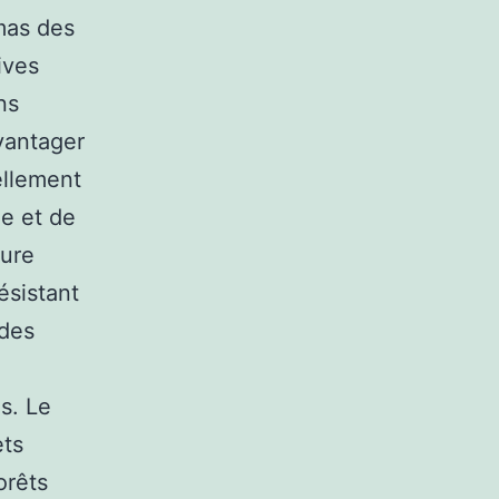
émas des
ives
ns
avantager
ellement
e et de
ture
ésistant
 des
s. Le
ets
orêts