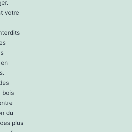
ger.
nt votre
nterdits
es
es
 en
s.
 des
 bois
entre
on du
 des plus