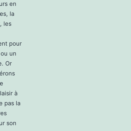
urs en
es, la
, les
ent pour
 ou un
e. Or
pérons
ne
aisir à
e pas la
res
sur son