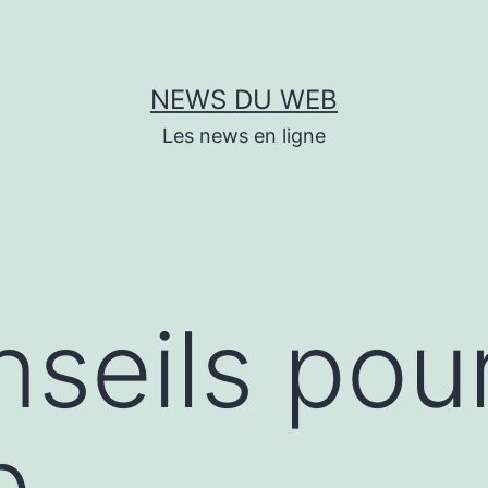
NEWS DU WEB
Les news en ligne
seils pour
b