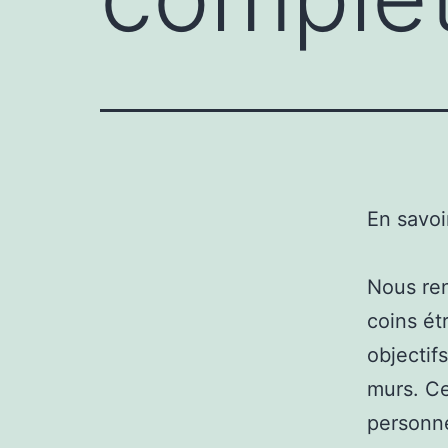
En savoi
Nous ren
coins ét
objectif
murs. Ce
personne