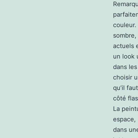
Remarque
parfaite
couleur.
sombre, 
actuels 
un look 
dans les
choisir u
qu’il fa
côté flas
La peint
espace, 
dans une