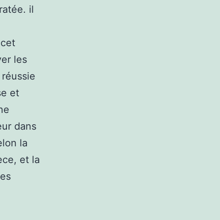
atée. il
 cet
yer les
 réussie
e et
ne
eur dans
lon la
ce, et la
les