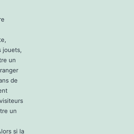
re
te,
s jouets,
tre un
 ranger
lans de
ent
visiteurs
tre un
ors si la