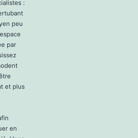
alistes :
ertubant
oyen peu
 espace
ée par
sissez
modent
être
t et plus
afin
quer en