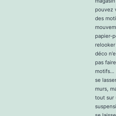
magasin 
pouvez v
des moti
mouvemen
papier-p
relooker
déco n’e
pas fair
motifs… 
se lasse
murs, ma
tout sur
suspensi
se laiss