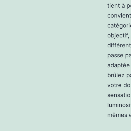
tient à 
convient
catégori
objectif
différen
passe pa
adaptée 
brûlez p
votre do
sensatio
luminosi
mêmes ef