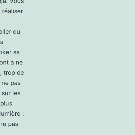
éjà. Vous
réaliser
ller du
es
oker sa
sont à ne
, trop de
e ne pas
 sur les
 plus
lumière :
 ne pas