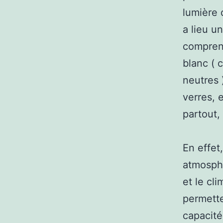
lumière 
a lieu un
comprend
blanc ( 
neutres 
verres, 
partout,
En effe
atmosphè
et le cli
permette
capacité