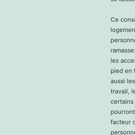
Ce conse
logement
personne
ramassez
les acce
pied en 
aussi le
travail,
certains 
pourront
facteur 
personne