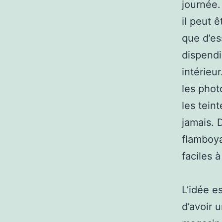
journée.
il peut 
que d’es
dispendi
intérieu
les phot
les tein
jamais. 
flamboya
faciles 
L’idée e
d’avoir u