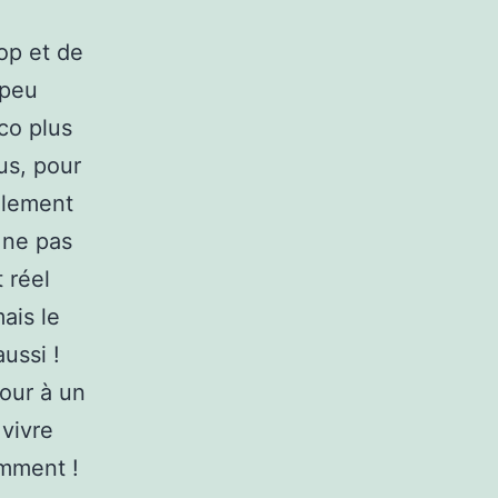
op et de
 peu
co plus
us, pour
alement
 ne pas
t réel
ais le
aussi !
mour à un
 vivre
emment !