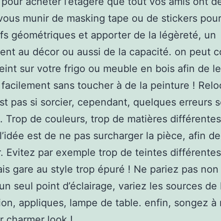
pour acheter l’étagère que tout vos amis ont d
ous munir de masking tape ou de stickers pour 
fs géométriques et apporter de la légèreté, un
t au décor ou aussi de la capacité. on peut co
eint sur votre frigo ou meuble en bois afin de l
 facilement sans toucher à de la peinture ! Relo
st pas si sorcier, cependant, quelques erreurs 
e. Trop de couleurs, trop de matières différentes
l’idée est de ne pas surcharger la pièce, afin d
r. Evitez par exemple trop de teintes différentes
is gare au style trop épuré ! Ne pariez pas non
 un seul point d’éclairage, variez les sources de 
on, appliques, lampe de table. enfin, songez à
er charmer look !