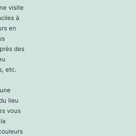
ne visite
aciles à
urs en
us
 près des
eu
, etc.
 une
du lieu
les vous
la
 couleurs