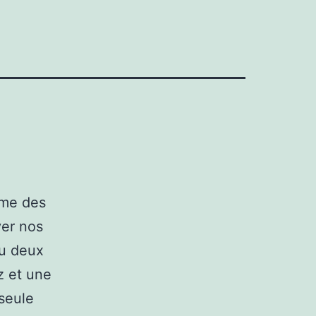
mme des
ver nos
ou deux
z et une
 seule