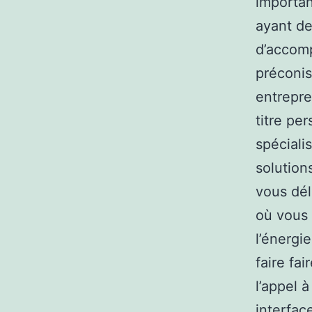
important
ayant d
d’accomp
préconis
entrepre
titre pe
spéciali
solution
vous dél
où vous 
l’énergi
faire fai
l’appel 
interfac