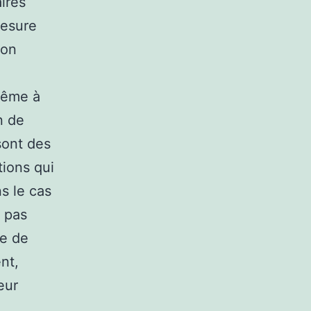
aires
mesure
’on
 même à
n de
sont des
tions qui
s le cas
 pas
le de
ent,
eur