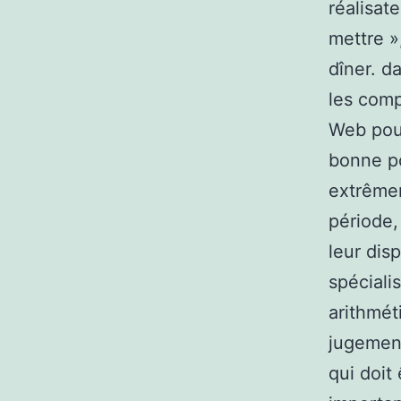
réalisat
mettre »
dîner. d
les com
Web pour
bonne po
extrêmem
période,
leur dis
spéciali
arithmét
jugement
qui doit