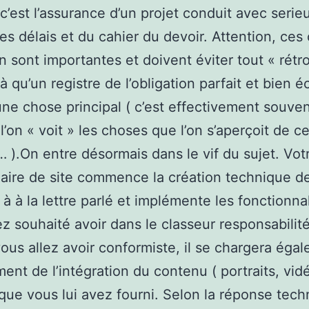
 c’est l’assurance d’un projet conduit avec serie
des délais et du cahier du devoir. Attention, ces
on sont importantes et doivent éviter tout « rétr
là qu’un registre de l’obligation parfait et bien éc
une chose principal ( c’est effectivement souve
l’on « voit » les choses que l’on s’aperçoit de c
… ).On entre désormais dans le vif du sujet. Vot
aire de site commence la création technique d
 à à la lettre parlé et implémente les fonctionna
z souhaité avoir dans le classeur responsabilit
ous allez avoir conformiste, il se chargera éga
ment de l’intégration du contenu ( portraits, vid
 que vous lui avez fourni. Selon la réponse tec