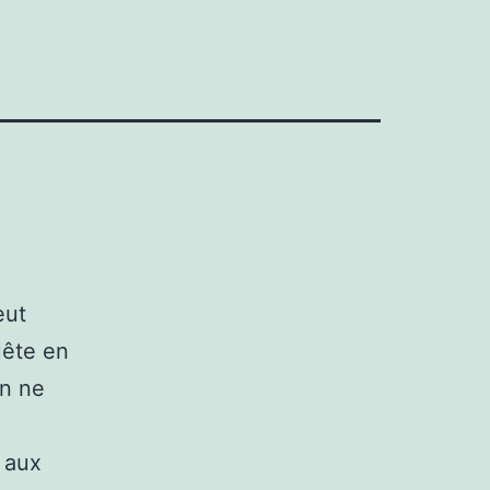
eut
uête en
on ne
e aux