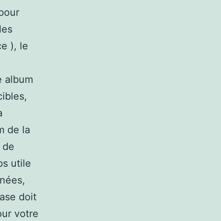
pour
les
e ), le
re album
cibles,
a
m de la
s de
s utile
nnées,
ase doit
our votre