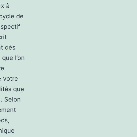
ux à
 cycle de
ospectif
rit
nt dès
e que l’on
re
e votre
lités que
é. Selon
lement
éos,
hnique