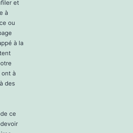
iler et
e à
nce ou
page
appé à la
tent
notre
 ont à
 à des
 de ce
 devoir