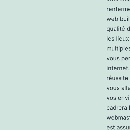
renferme
web buil
qualité 
les lieux
multiple
vous per
internet
réussite
vous all
vos envi
cadrera l
webmaste
est assu