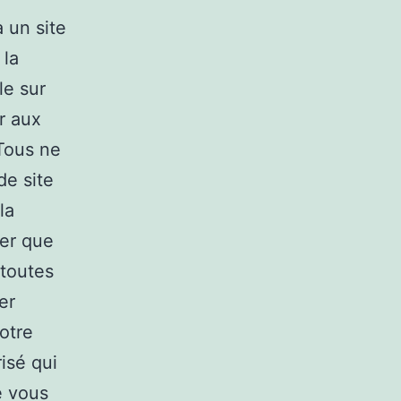
à un site
 la
le sur
er aux
 Tous ne
de site
la
ier que
 toutes
er
votre
isé qui
e vous