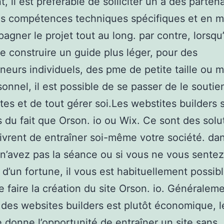
, il est préférable de solliciter un à des parten
es compétences techniques spécifiques et en 
agner le projet tout au long. par contre, lorsqu
e construire un guide plus léger, pour des
neurs individuels, des pme de petite taille ou
rsonnel, il est possible de se passer de le soutie
stes et de tout gérer soi.Les webstites builders 
s du fait que Orson. io ou Wix. Ce sont des solu
ivrent de entraîner soi-même votre société. dan
n’avez pas la séance ou si vous ne vous sentez
e d’un fortune, il vous est habituellement possib
re faire la création du site Orson. io. Généralem
à des websites builders est plutôt économique, l
e donne l’opportunité de entraîner un site sans