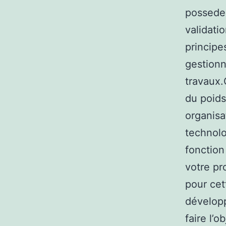
possedez
validati
principe
gestionn
travaux.
du poids 
organisa
technolo
fonction
votre pr
pour cet
dévelop
faire l’o