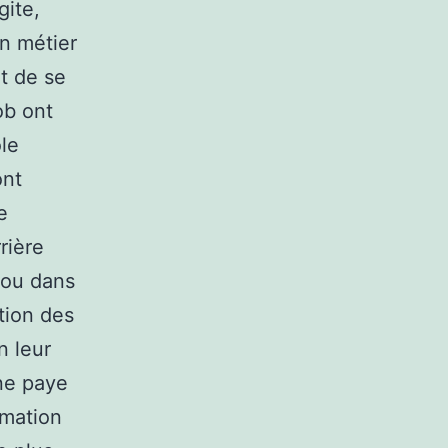
gite,
n métier
t de se
ob ont
ôle
ont
e
rière
 ou dans
tion des
n leur
une paye
rmation