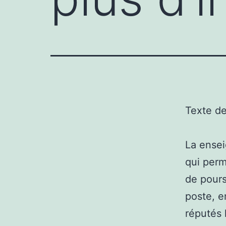
Texte d
La ensei
qui perm
de pours
poste, e
réputés 