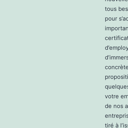
tous bes
pour s’a
importan
certific
d’employ
d’immers
concrète
proposit
quelques
votre em
de nos a
entrepri
tiré à l