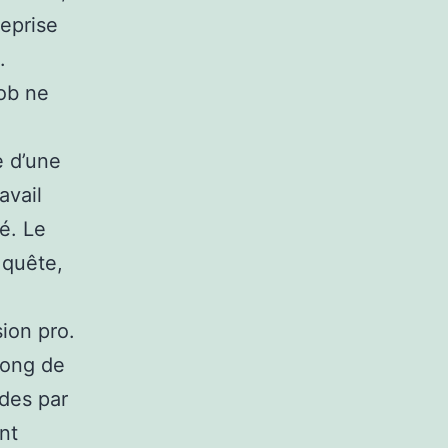
eprise
.
job ne
e d’une
avail
é. Le
 quête,
sion pro.
long de
udes par
nt