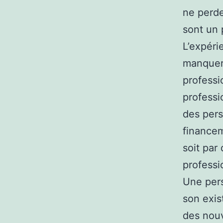
ne perde
sont un 
L’expéri
manquera
professi
professio
des pers
financem
soit par
professi
Une pers
son exis
des nouv