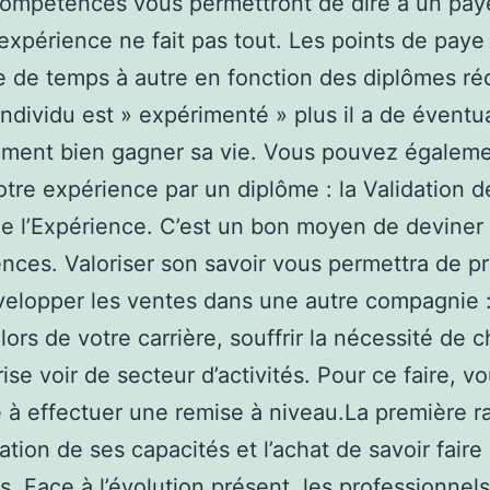
ompétences vous permettront de dire à un pay
l’expérience ne fait pas tout. Les points de paye
e de temps à autre en fonction des diplômes ré
individu est » expérimenté » plus il a de éventua
ement bien gagner sa vie. Vous pouvez égalem
otre expérience par un diplôme : la Validation d
e l’Expérience. C’est un bon moyen de deviner
ces. Valoriser son savoir vous permettra de pr
elopper les ventes dans une autre compagnie 
lors de votre carrière, souffrir la nécessité de 
rise voir de secteur d’activités. Pour ce faire, v
 à effectuer une remise à niveau.La première r
sation de ses capacités et l’achat de savoir faire
s. Face à l’évolution présent, les professionnels