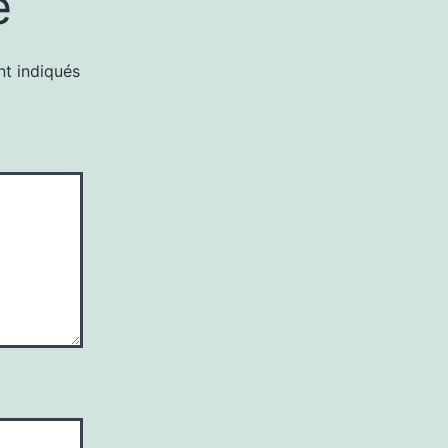
e
nt indiqués