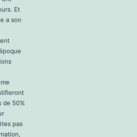
eurs. Et
me a son
ment
e époque
ions
même
tifieront
ès de 50%
ur
êtes pas
rmation,