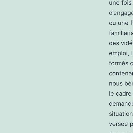
une fois 
d’engage
ou une f
familiar
des vidé
emploi, 
formés d
contenan
nous bén
le cadre
demandeu
situatio
versée p