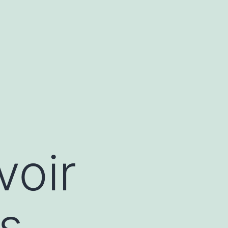
voir
ns