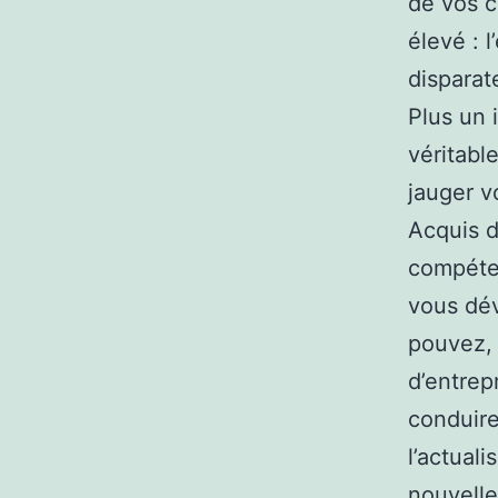
de vos c
élevé : 
disparat
Plus un 
véritabl
jauger v
Acquis d
compéten
vous dév
pouvez, 
d’entrep
conduire
l’actuali
nouvelle