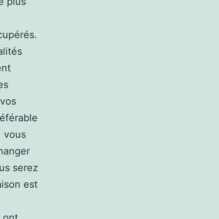
e plus
cupérés.
lités
ent
es
 vos
éférable
: vous
changer
ous serez
aison est
 ont