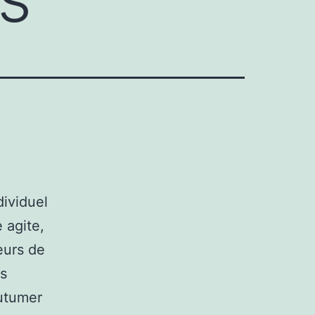
dividuel
 agite,
eurs de
rs
outumer