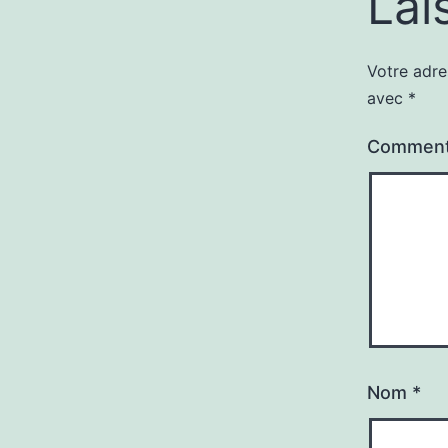
Lai
Votre adre
avec
*
Comment
Nom
*