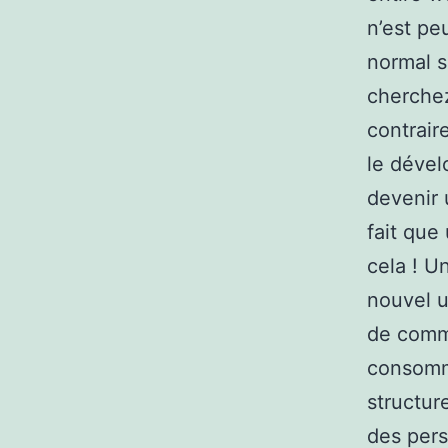
n’est pe
normal s
cherchez
contrair
le dével
devenir 
fait que
cela ! U
nouvel u
de comm
consomma
structur
des pers