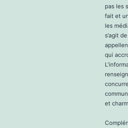
pas les 
fait et 
les média
s’agit d
appellent
qui accr
L’inform
renseign
concurre
communic
et charm
Complém