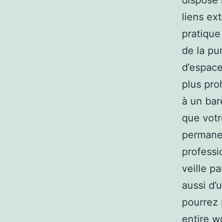
dispose 
liens ex
pratique
de la pu
d’espace
plus proh
à un bar
que votr
permanen
professi
veille p
aussi d’
pourrez 
entire w