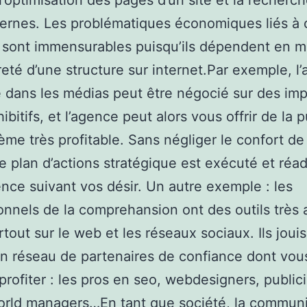
l’optimisation des pages d’un site et la recherc
ternes. Les problématiques économiques liés à 
 sont immensurables puisqu’ils dépendent en ma
reté d’une structure sur internet.Par exemple, l’
 dans les médias peut être négocié sur des im
ibitifs, et l’agence peut alors vous offrir de la p
ème très profitable. Sans négliger le confort de
e plan d’actions stratégique est exécuté et réa
ce suivant vos désir. Un autre exemple : les
onnels de la comprehansion ont des outils très
artout sur le web et les réseaux sociaux. Ils joui
un réseau de partenaires de confiance dont vou
profiter : les pros en seo, webdesigners, publici
orld managers…En tant que société, la commun