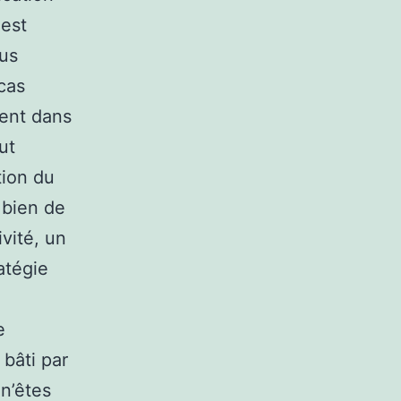
 est
ous
 cas
gent dans
ut
tion du
t bien de
vité, un
atégie
e
 bâti par
n’êtes