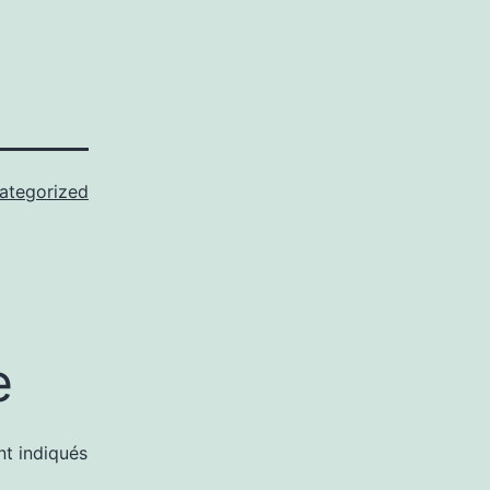
ategorized
e
nt indiqués