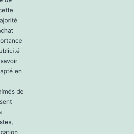
he de
cette
jorité
achat
portance
ublicité
 savoir
dapté en
 aimés de
ssent
s
stes,
ication