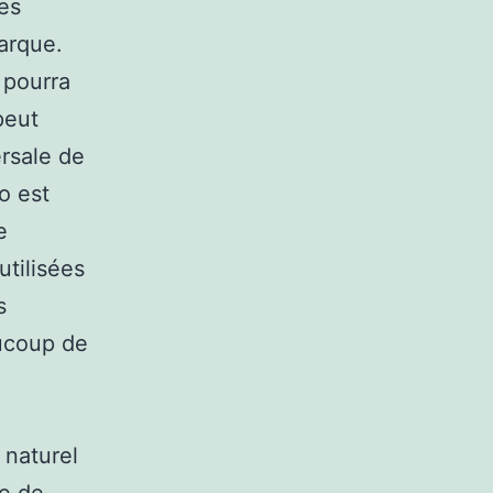
res
marque.
 pourra
peut
ersale de
o est
e
utilisées
s
aucoup de
 naturel