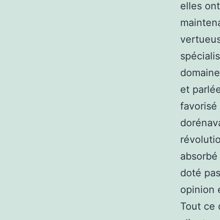
elles on
maintena
vertueus
spéciali
domaine 
et parlé
favorisé
dorénava
révoluti
absorbé 
doté pas
opinion 
Tout ce 