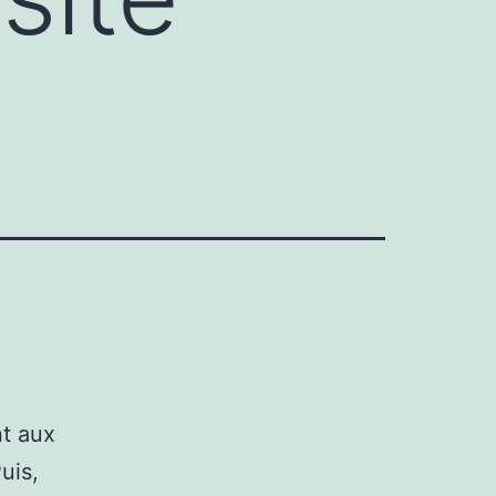
nt aux
uis,