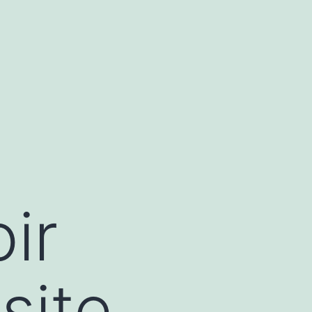
ir
site