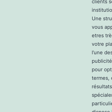
clients s
institut
Une stru
vous app
etres tr
votre pl
l’une de
publicit
pour opt
termes, 
résultat
spéciale
particul