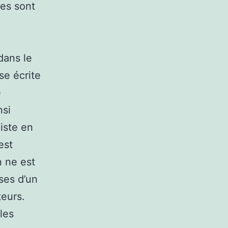
les sont
dans le
se écrite
e
nsi
iste en
est
n ne est
ses d’un
teurs.
les