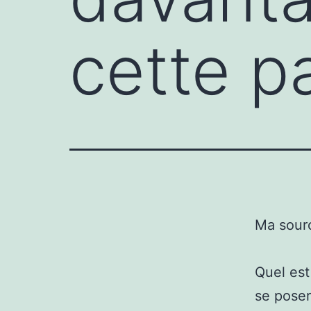
cette p
Ma sour
Quel est
se poser