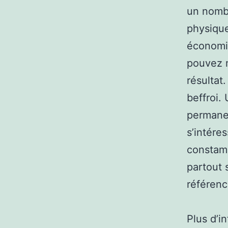
un nombr
physique
économiq
pouvez m
résultat.
beffroi. 
permanen
s’intére
constamm
partout 
référenc
Plus d’i