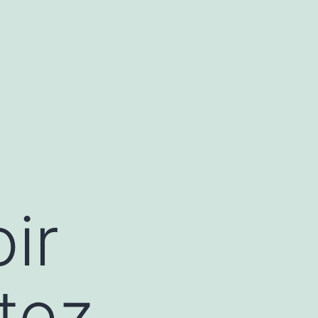
ir
tez