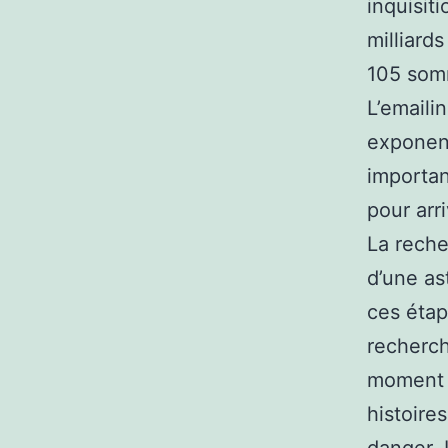
inquisit
milliard
105 som
L’emaili
exponent
importan
pour arr
La reche
d’une as
ces étap
recherch
moment 
histoire