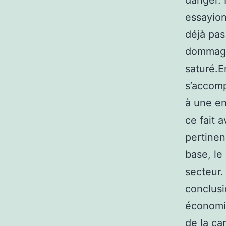
danger. 
essayion
déjà pas
dommage 
saturé.E
s’accomp
à une en
ce fait a
pertinen
base, le
secteur.
conclusi
économie
de la ca