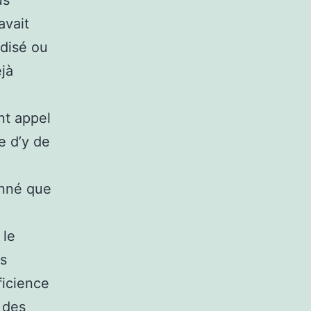
us
avait
rdisé ou
jà
nt appel
e d’y de
onné que
 le
es
ficience
 des