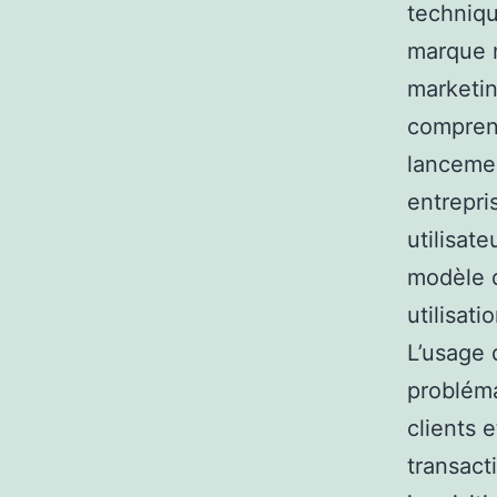
techniqu
marque n
marketin
comprend
lancemen
entrepri
utilisat
modèle d
utilisati
L’usage 
probléma
clients 
transact