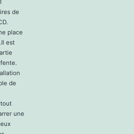
1
ires de
CD.
ne place
Il est
artie
fente.
allation
ble de
 tout
rrer une
ieux