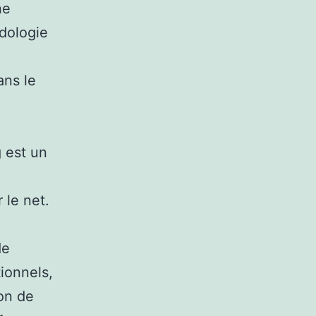
ne
dologie
ans le
g est un
 le net.
de
ionnels,
ion de