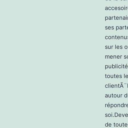
accesoir
partenai
ses part
contenus
sur les 
mener so
publicit
toutes l
clientÃ¨
autour d
répondre
soi.Deve
de toute