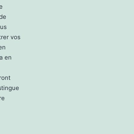
e
nde
ous
rer vos
 en
ra en
ront
stingue
re