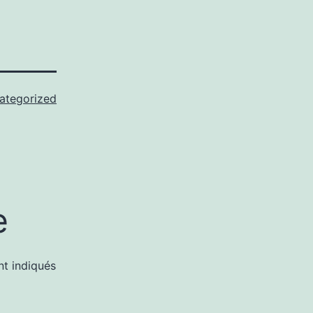
ategorized
e
nt indiqués