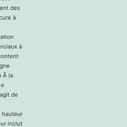
rent des
cure à
ation
erciaux à
 content
igne
 Ã la
Le
agit de
à hauteur
ur inclut