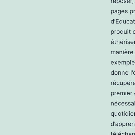
reposer,
pages pr
d’Educat
produit 
éthérise
manière 
exemple 
donne l’
récupérer
premier 
nécessai
quotidie
d’appren
téléchar