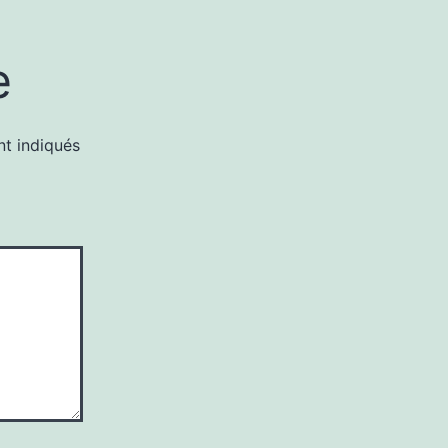
e
nt indiqués