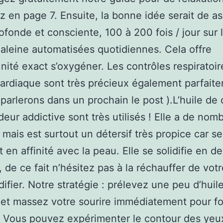
ez en page 7. Ensuite, la bonne idée serait de as
ofonde et consciente, 100 à 200 fois / jour sur 
leine automatisées quotidiennes. Cela offre
unité exact s’oxygéner. Les contrôles respiratoir
cardiaque sont très précieux également parfaite
parlerons dans un prochain le post ).L’huile de
deur addictive sont très utilisés ! Elle a de no
, mais est surtout un détersif très propice car s
t en affinité avec la peau. Elle se solidifie en d
 de ce fait n’hésitez pas à la réchauffer de vot
idifier. Notre stratégie : prélevez une peu d’huil
et massez votre sourire immédiatement pour fo
 Vous pouvez expérimenter le contour des yeu