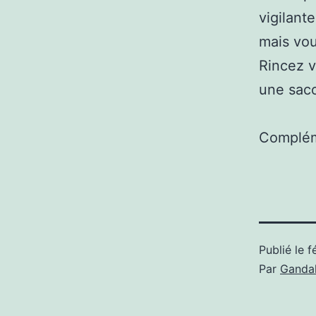
vigilant
mais vou
Rincez v
une saco
Complém
Publié le
f
Par
Gandal