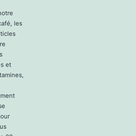
notre
café, les
ticles
re
s
s et
itamines,
e
lement
se
Pour
ous