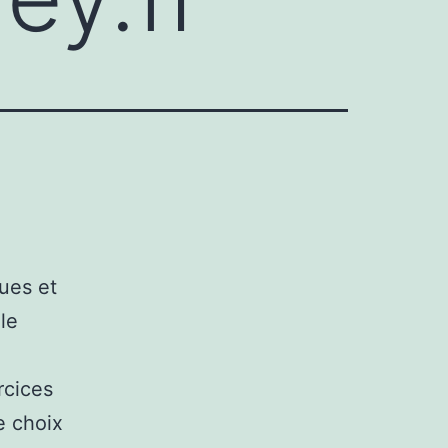
ues et
le
rcices
e choix