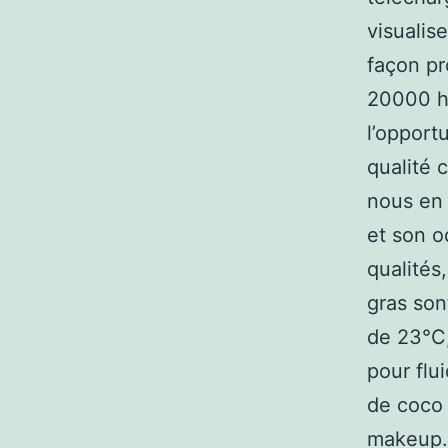
visualis
façon pr
20000 ha
l’opport
qualité 
nous en 
et son o
qualités
gras son
de 23°C,
pour flu
de coco 
makeup.