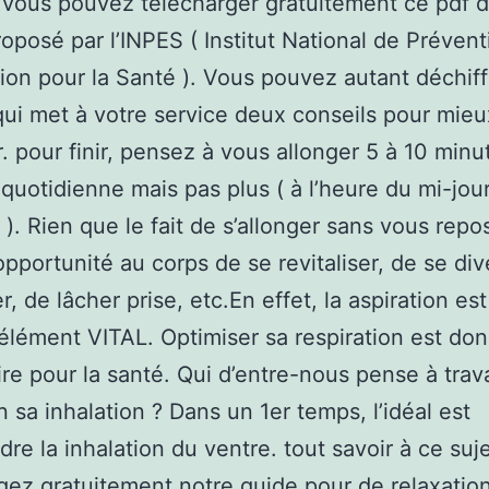
 vous pouvez télécharger gratuitement ce pdf 
oposé par l’INPES ( Institut National de Prévent
ion pour la Santé ). Vous pouvez autant déchif
qui met à votre service deux conseils pour mie
r. pour finir, pensez à vous allonger 5 à 10 minu
quotidienne mais pas plus ( à l’heure du mi-jou
). Rien que le fait de s’allonger sans vous repo
opportunité au corps de se revitaliser, de se dive
, de lâcher prise, etc.En effet, la aspiration est
élément VITAL. Optimiser sa respiration est do
re pour la santé. Qui d’entre-nous pense à trava
n sa inhalation ? Dans un 1er temps, l’idéal est
dre la inhalation du ventre. tout savoir à ce suje
gez gratuitement notre guide pour de relaxation