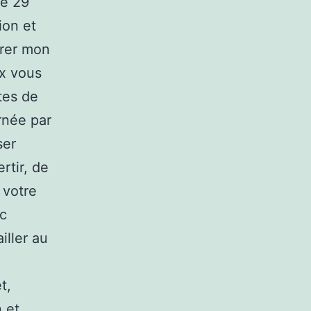
de 29
ion et
frer mon
ux vous
tes de
rnée par
ser
rtir, de
 votre
nc
iller au
t,
 et