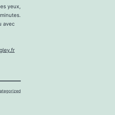
les yeux,
 minutes.
u avec
gley.fr
ategorized