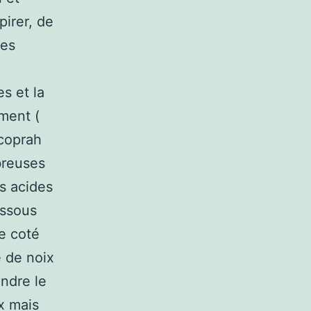
pirer, de
les
es et la
ment (
 coprah
mbreuses
es acides
essous
re coté
e de noix
ndre le
x mais