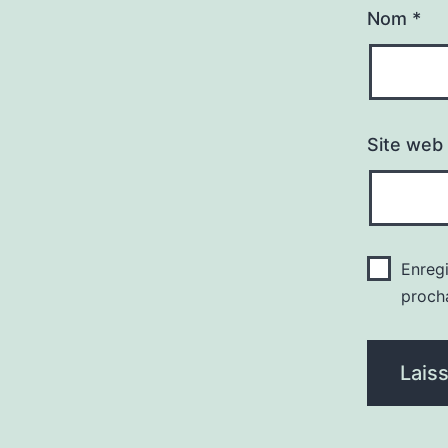
Nom
*
Site web
Enreg
proch