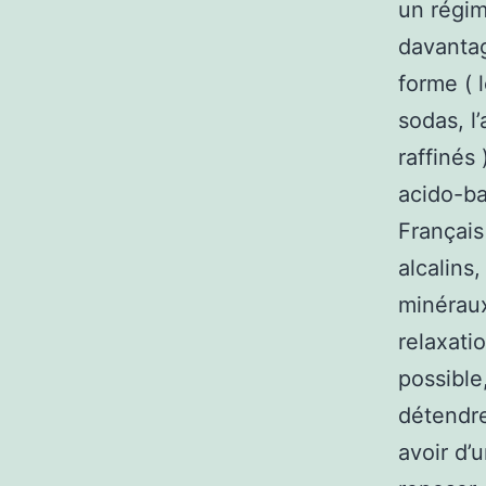
un régim
davantag
forme ( l
sodas, l’
raffinés
acido-ba
Français
alcalins,
minéraux
relaxati
possible,
détendre
avoir d