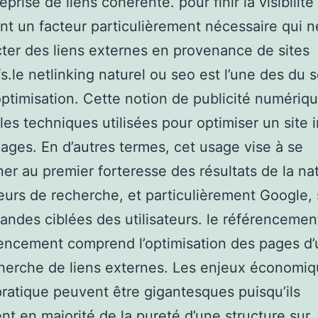
prise de liens cohérente. pour finir la visibilité
t un facteur particulièrement nécessaire qui n
ter des liens externes en provenance de sites
ifs.le netlinking naturel ou seo est l’une des du 
ptimisation. Cette notion de publicité numériq
les techniques utilisées pour optimiser un site 
ages. En d’autres termes, cet usage vise à se
ner au premier forteresse des résultats de la na
urs de recherche, et particulièrement Google, 
ndes ciblées des utilisateurs. le référencemen
encement comprend l’optimisation des pages d’
cherche de liens externes. Les enjeux économiq
pratique peuvent être gigantesques puisqu’ils
t en majorité de la pureté d’une structure sur