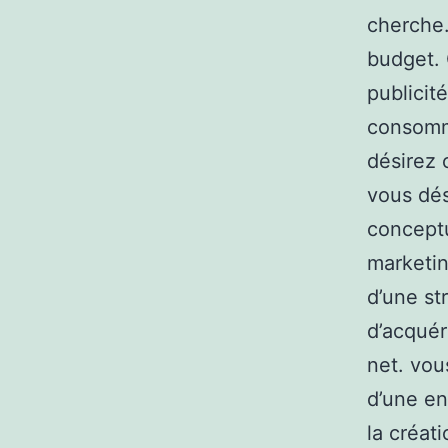
cherche.
budget. 
publicité
consomma
désirez o
vous dés
conceptu
marketin
d’une st
d’acquér
net. vou
d’une en
la créati