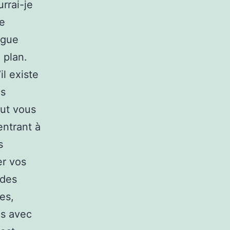
rrai-je
le
ogue
 plan.
il existe
ns
ut vous
entrant à
s
er vos
 des
es,
ns avec