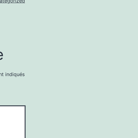
ategorized
e
nt indiqués