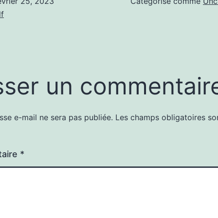
évrier 25, 2023
Catégorisé comme
Unc
f
sser un commentair
sse e-mail ne sera pas publiée.
Les champs obligatoires so
aire
*