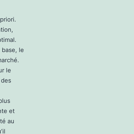
riori.
tion,
timal.
base, le
marché.
r le
 des
plus
nte et
té au
il