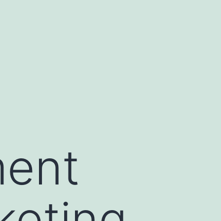
ment
keting