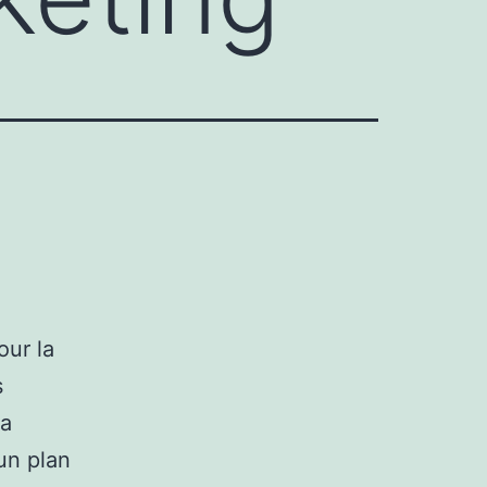
our la
s
la
un plan