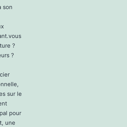
à son
ux
ant.vous
ture ?
urs ?
cier
nnelle,
es sur le
ent
pal pour
et, une