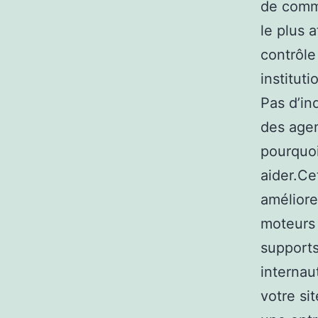
de commu
le plus 
contrôle
institut
Pas d’in
des agen
pourquo
aider.Ce
améliore
moteurs 
supports
internau
votre si