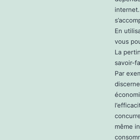
internet
s’accomp
En utili
vous pou
La pert
savoir-f
Par exem
discerne
économi
l’effica
concurre
même ins
consomma