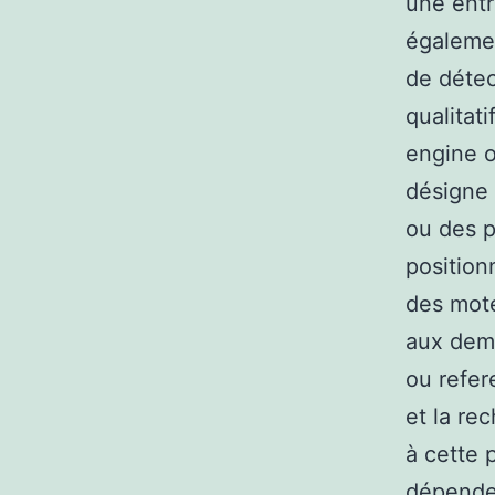
une entre
égalemen
de détec
qualitat
engine o
désigne 
ou des p
position
des mote
aux dema
ou refer
et la re
à cette 
dépenden