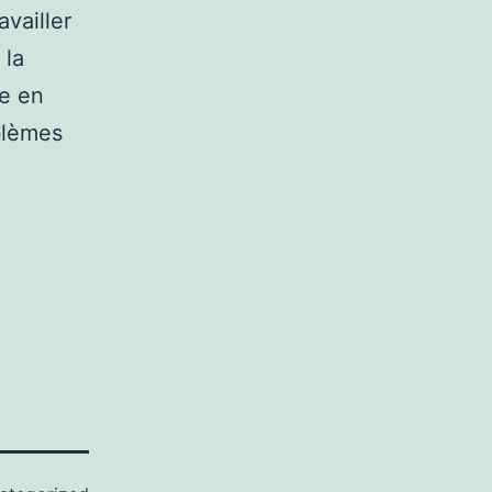
availler
 la
se en
blèmes