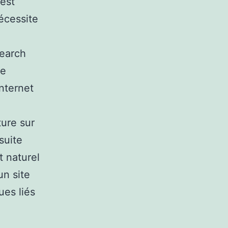
 est
écessite
search
ue
internet
ture sur
suite
t naturel
un site
ues liés