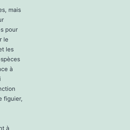
es, mais
ur
és pour
r le
t les
 espèces
nce à
i
nction
 figuier,
nt à