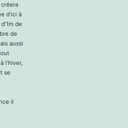
 créera
 d’ici à
r d’1m de
ibre de
ais aussi
tout
à l’hiver,
t se
nce il