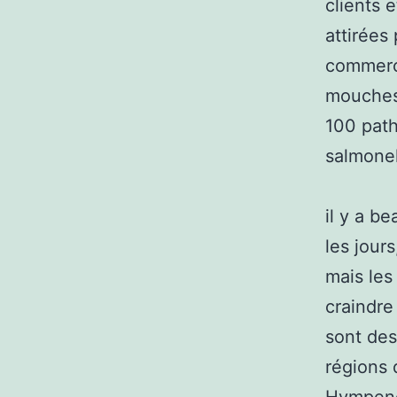
clients
attirées
commerce
mouches
100 path
salmonell
il y a b
les jour
mais les
craindre
sont des
régions 