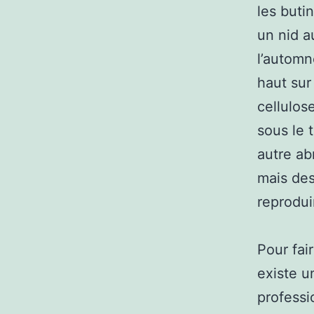
les buti
un nid a
l’automn
haut sur
cellulos
sous le 
autre abr
mais des
reproduir
Pour fai
existe u
professi