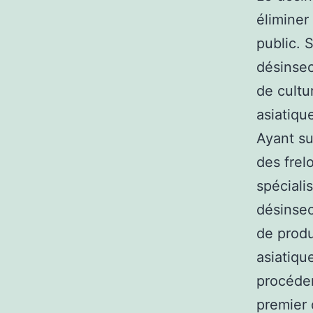
éliminer
public. S
désinsec
de cultu
asiatiqu
Ayant su
des frel
spéciali
désinsec
de produ
asiatiqu
procéder
premier 