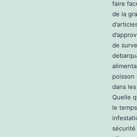
faire fa
de la gr
d’articl
d’appro
de surve
debarqua
alimenta
poisson f
dans les 
Quelle qu
le temps
infestat
sécurité