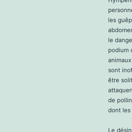
Hympeno
personne
les guêp
abdomen 
le dange
podium d
animaux.
sont ino
être soli
attaquen
de polli
dont les 
Le désin