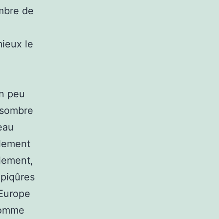
ombre de
mieux le
un peu
s sombre
eau
alement
alement,
 piqûres
’Europe
 comme