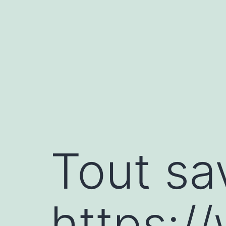
Aller
au
contenu
Tout sa
https:/