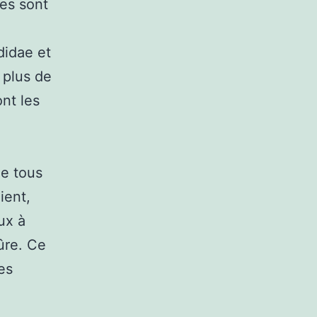
es sont
didae et
 plus de
nt les
ue tous
ient,
ux à
qûre. Ce
es