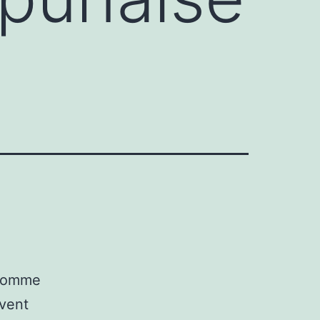
 comme
ivent