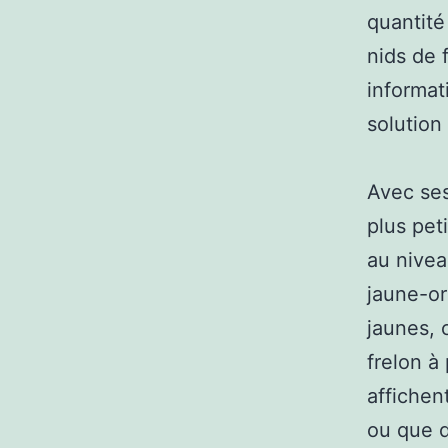
quantité
nids de 
informat
solution 
Avec ses
plus pet
au nivea
jaune-or
jaunes, 
frelon à
affichen
ou que d