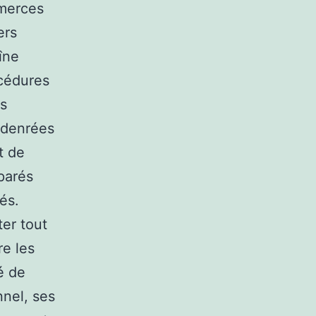
mmerces
ers
îne
cédures
es
e denrées
t de
éparés
lés.
ter tout
re les
é de
nnel, ses