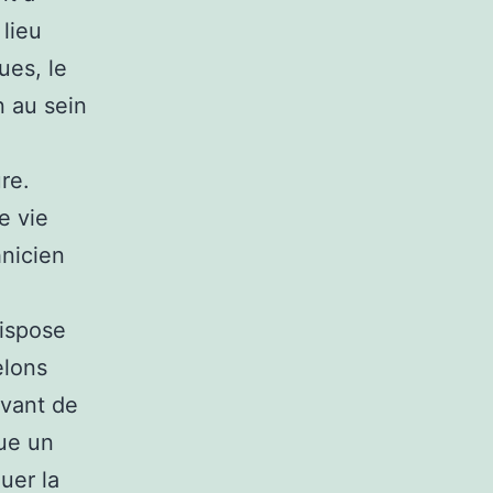
 lieu
ues, le
n au sein
re.
e vie
hnicien
dispose
elons
avant de
tue un
uer la