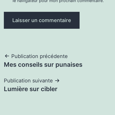
le navigateur pour mon prochain commentaire.
Navigation
Publication précédente
Mes conseils sur punaises
de
l’article
Publication suivante
Lumière sur cibler