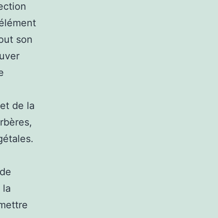
ection
 élément
tout son
ouver
e
et de la
erbères,
gétales.
 de
 la
mettre