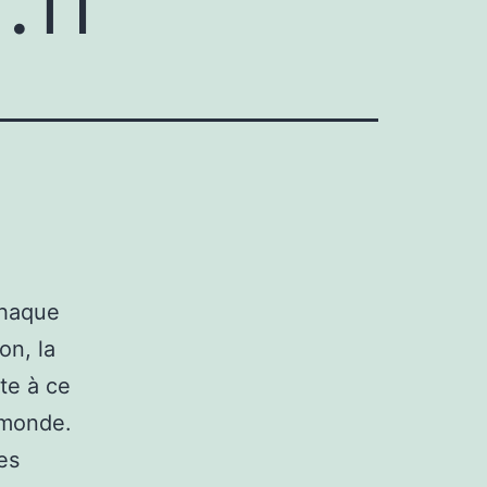
chaque
on, la
te à ce
 monde.
es