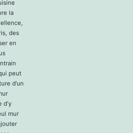
uisine
re la
cellence,
is, des
ser en
us
ntrain
qui peut
ture d’un
mur
e d’y
eul mur
ajouter