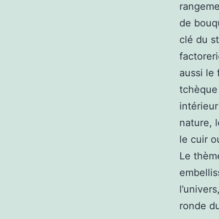
rangemen
de bouqu
clé du s
factorer
aussi le
tchèque 
intérieur
nature, 
le cuir 
Le thème
embellis
l’univer
ronde du