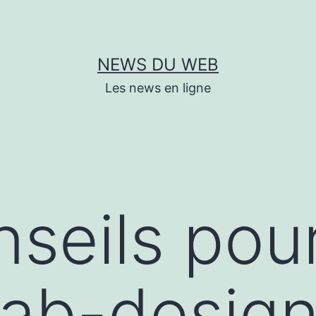
NEWS DU WEB
Les news en ligne
seils pou
jab-design