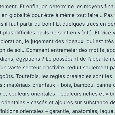
ement. Et enfin, on détermine les moyens finan
 en globalité pour être à même tout faire… Pas 
is il faut partir du bon ! Et quelques trucs en dé
plus difficiles qu’ils ne sont en vérité. Et vice 
oloration, le jugement des rideaux, qui est très d
son de sol…Comment entremêler des motifs japo
indiens, égyptiens ? Le possédant de l’appartem
d’un vaste secteur d’activité, réduit seulement p
goûts. Toutefois, les règles préalables sont les
s : matériaux orientaux – bois, bambou, canne 
oie, couleurs orientales – couleurs riches et vib
orientales – cassés et ajourés sur substance de
finitions orientales – garantie, anatomies, laque,