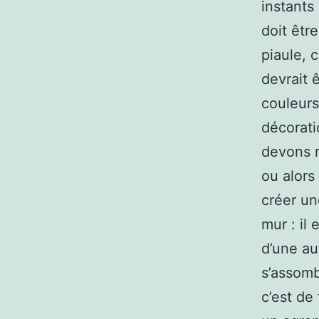
instants
doit êtr
piaule, 
devrait 
couleurs
décorati
devons r
ou alors
créer un
mur : il
d’une au
s’assomb
c’est de 