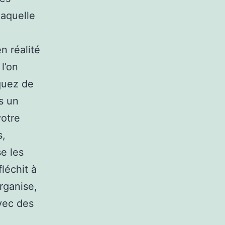
laquelle
n réalité
l’on
squez de
s un
votre
s,
e les
léchit à
organise,
vec des