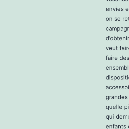
envies e
on se re
campagne
d’obteni
veut fai
faire de
ensemble
disposit
accessoi
grandes 
quelle p
qui deme
enfants 