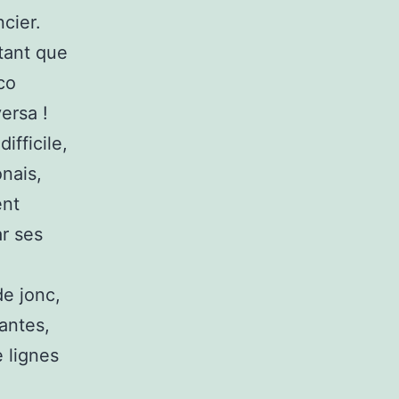
cier.
tant que
co
versa !
ifficile,
nais,
ent
ar ses
de jonc,
rantes,
 lignes