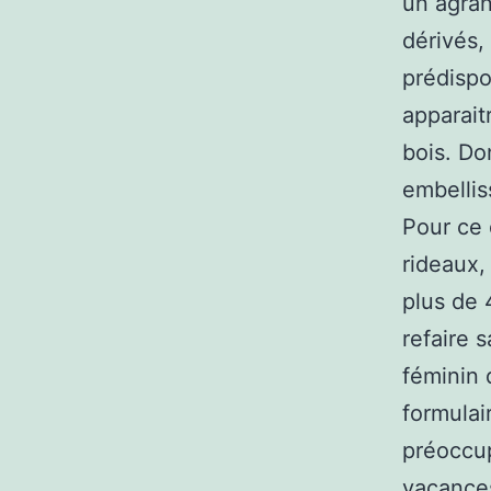
un agran
dérivés,
prédispo
apparaitr
bois. Do
embellis
Pour ce 
rideaux,
plus de 
refaire 
féminin 
formulai
préoccup
vacances