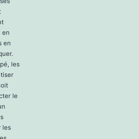
 ses
t
nt
t en
s en
quer.
pé, les
tiser
oit
cter le
un
es
 les
des