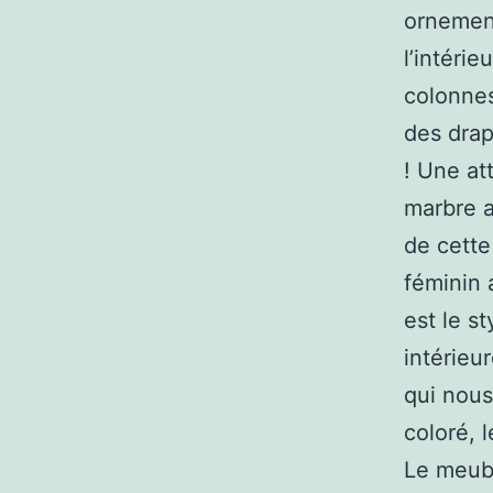
ornement
l’intéri
colonne
des drap
! Une at
marbre a
de cette
féminin 
est le s
intérieu
qui nous
coloré, 
Le meubl