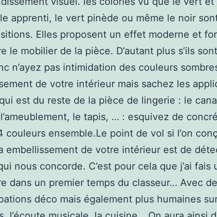
dissement visuel. les colories vu que le vert et
 le apprenti, le vert pinède ou même le noir son
sitions. Elles proposent un effet moderne et fo
e le mobilier de la pièce. D’autant plus s’ils son
nc n’ayez pas intimidation des couleurs sombre
sement de votre intérieur mais sachez les appli
qui est du reste de la pièce de lingerie : le cana
 l’ameublement, le tapis, … : esquivez de concré
4 couleurs ensemble.Le point de vol si l’on conç
sa embellissement de votre intérieur est de déte
qui nous concorde. C’est pour cela que j’ai fais 
re dans un premier temps du classeur… Avec d
ations déco mais également plus humaines sur
, l’écoute musicale, la cuisine… On aura ainsi 