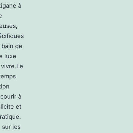
zigane à
e
euses,
écifiques
e bain de
e luxe
 vivre.Le
 temps
tion
courir à
icite et
ratique.
 sur les