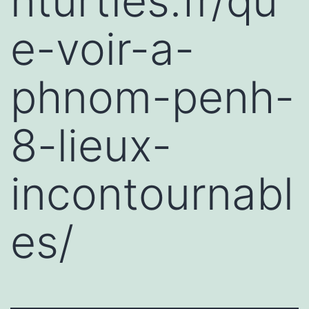
nturtles.fr/qu
e-voir-a-
phnom-penh-
8-lieux-
incontournabl
es/