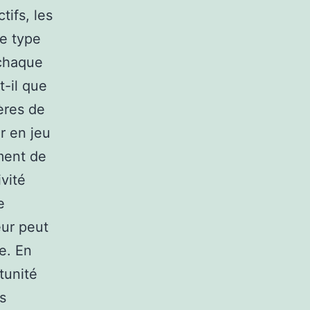
tifs, les
re type
 chaque
t-il que
ères de
er en jeu
ement de
ivité
e
eur peut
e. En
tunité
s