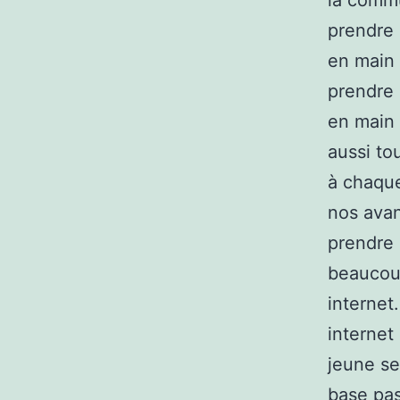
la commu
prendre 
en main 
prendre 
en main 
aussi to
à chaque
nos avan
prendre 
beaucoup
internet
internet
jeune se
base pas