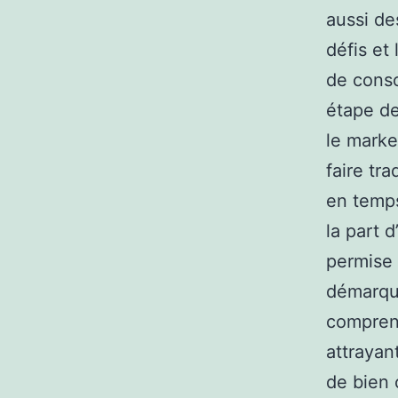
aussi des
défis et
de conso
étape de
le marke
faire tra
en temps
la part d
permise 
démarque
comprend
attrayan
de bien 