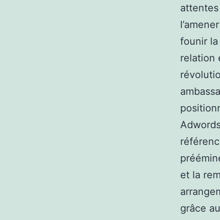
attentes 
l’amener
founir l
relation 
révoluti
ambassad
position
Adwords 
référenc
préémine
et la re
arrangem
grâce au