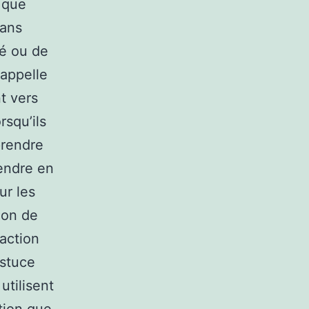
s que
dans
vé ou de
 appelle
t vers
squ’ils
prendre
endre en
ur les
ion de
faction
astuce
utilisent