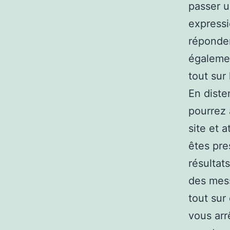
passer u
expressi
réponden
égalemen
tout sur
En diste
pourrez 
site et 
êtes pre
résultat
des mess
tout sur
vous arr