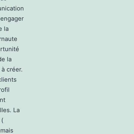
unication
t engager
e la
ernaute
rtunité
de la
 à créer.
lients
ofil
nt
les. La
 (
 mais