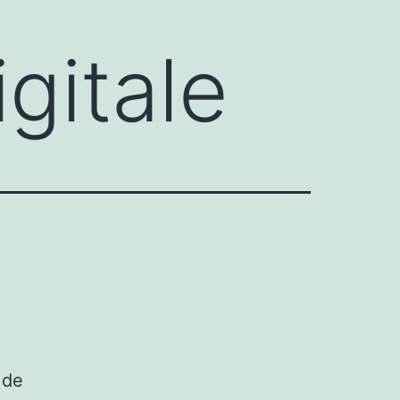
gitale
 de