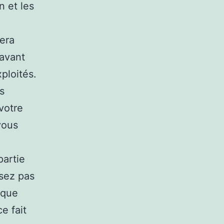
n et les
sera
 avant
ploités.
s
votre
vous
partie
sez pas
 que
e fait