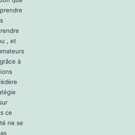
tion que
 prendre
es
prendre
u , et
ommateurs
 grâce à
tions
fédère
atégie
sur
ns ce
ité ne se
pas