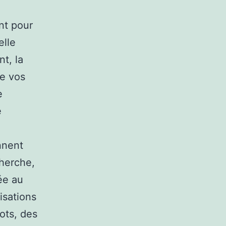
nt pour
elle
nt, la
re vos
e
e
nnent
herche,
ée au
isations
ots, des