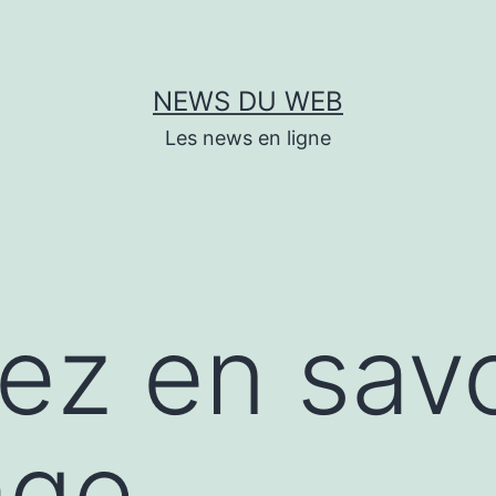
NEWS DU WEB
Les news en ligne
lez en savo
age