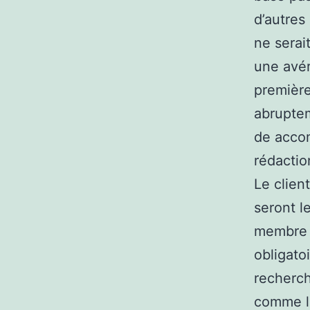
d’autres
ne serai
une avér
première
abruptem
de accom
rédactio
Le clien
seront l
membre 
obligato
recherch
comme la 