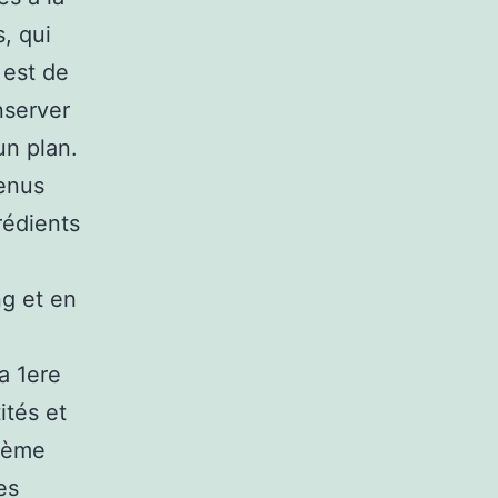
, qui
 est de
nserver
un plan.
menus
rédients
ng et en
La 1ere
ités et
sième
es