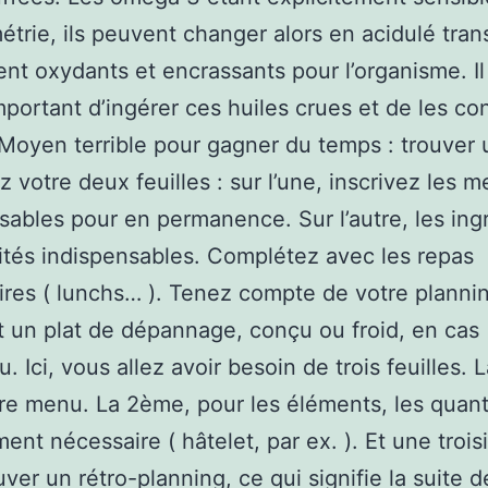
trie, ils peuvent changer alors en acidulé trans
nt oxydants et encrassants pour l’organisme. Il
important d’ingérer ces huiles crues et de les co
.Moyen terrible pour gagner du temps : trouver 
z votre deux feuilles : sur l’une, inscrivez les 
sables pour en permanence. Sur l’autre, les ing
ités indispensables. Complétez avec les repas
res ( lunchs… ). Tenez compte de votre planni
 un plat de dépannage, conçu ou froid, en cas
. Ici, vous allez avoir besoin de trois feuilles. 
re menu. La 2ème, pour les éléments, les quant
ment nécessaire ( hâtelet, par ex. ). Et une troi
uver un rétro-planning, ce qui signifie la suite d