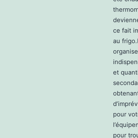
thermomé
devienne
ce fait 
au frigo
organise
indispen
et quant
secondai
obtenant
d’imprévu
pour vot
l’équipe
pour tro