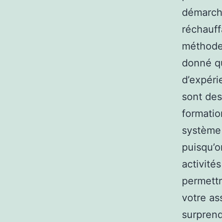
démarche
réchauff
méthodes
donné qu
d’expéri
sont des
formatio
système 
puisqu’o
activité
permettr
votre ass
surprend