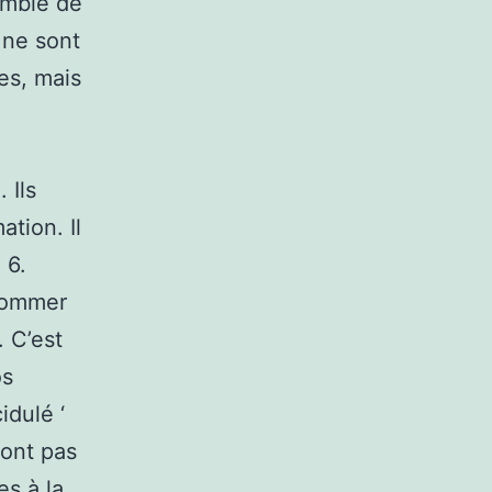
emble de
 ne sont
es, mais
 Ils
tion. Il
 6.
nsommer
 C’est
os
idulé ‘
’ont pas
es à la