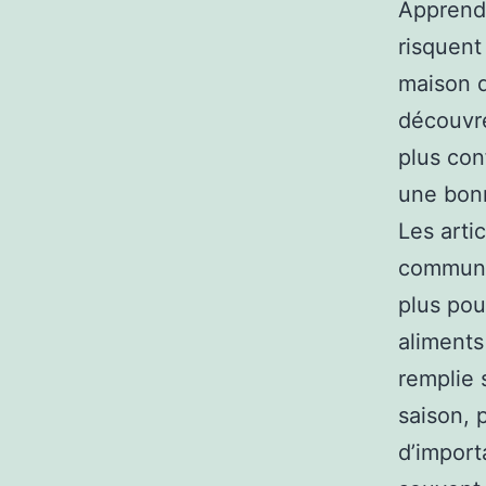
Apprendr
risquent 
maison d
découvre
plus con
une bonn
Les arti
commun, 
plus pou
aliments
remplie 
saison, 
d’import