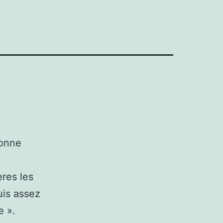
bonne
res les
uis assez
e ».