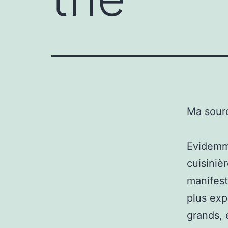
Ma sour
Evidemm
cuisiniè
manifest
plus exp
grands, 