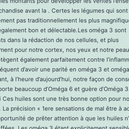
les montants pour développer les ventes l’ens
chandise avant la . Certes les légumes qui sont
ement pas traditionnellement les plus magnifiqu
 également bon et délectable.Les oméga 3 sont
ts dans la rédaction de nos cellules, et plus
ment pour notre cortex, nos yeux et notre peau.
tègent également parfaitement contre l’inflamma
équent d’avoir une parité en oméga 3 et oméga
t, à l’heure d’aujourd’hui, notre façon de co
porte beaucoup d’Oméga 6 et guère d’Oméga 3.
 Ces huiles sont une très bonne option pour n
. La précision « 1ere sensations de mal être à ac
opportunité de prêter attention à que les huiles n
ffées. Les oméga 3 étant explicitement sensibl