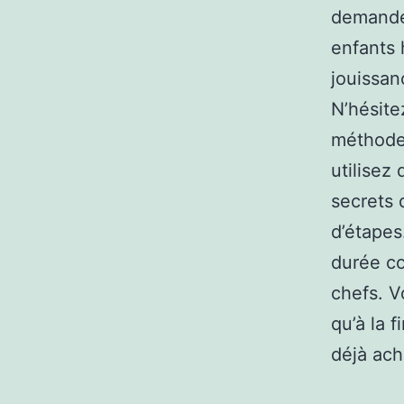
demande 
enfants h
jouissan
N’hésite
méthodes
utilisez
secrets 
d’étapes
durée co
chefs. V
qu’à la f
déjà ac