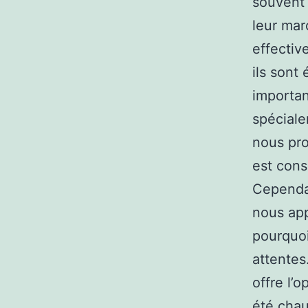
souvent 
leur mar
effectiv
ils sont
importan
spéciale
nous pro
est cons
Cependan
nous ap
pourquoi
attentes
offre l’
été chau