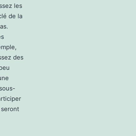
ssez les
clé de la
as.
es
emple,
issez des
 peu
 une
 sous-
rticiper
s seront