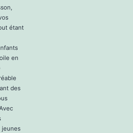
sson,
vos
out étant
enfants
oile en
e
réable
dant des
ous
 Avec
s
s jeunes