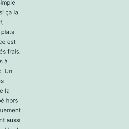
simple
si ça la
f,
 plats
ce est
s frais.
s à
x. Un
es
e la
bé hors
équement
nt aussi