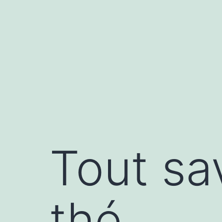
Aller
au
contenu
Tout sa
thé