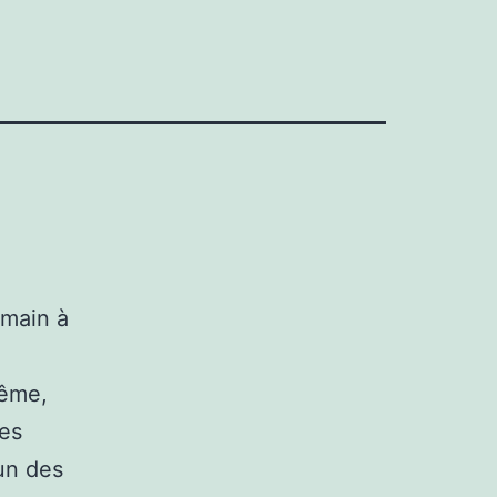
emain à
même,
ées
’un des