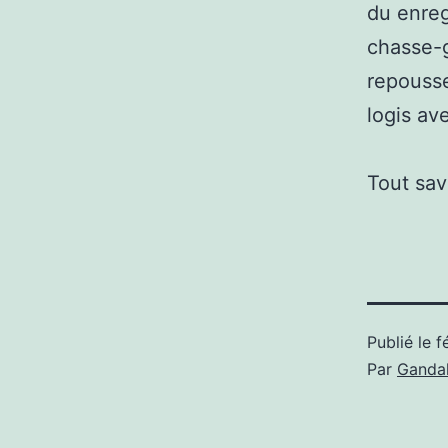
du enreg
chasse-g
repouss
logis ave
Tout sav
Publié le
f
Par
Gandal