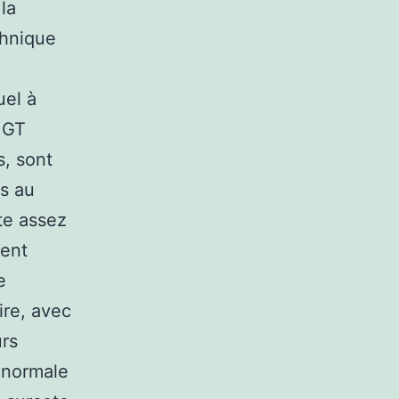
la
chnique
uel à
s GT
s, sont
ps au
te assez
ment
e
ire, avec
urs
 normale