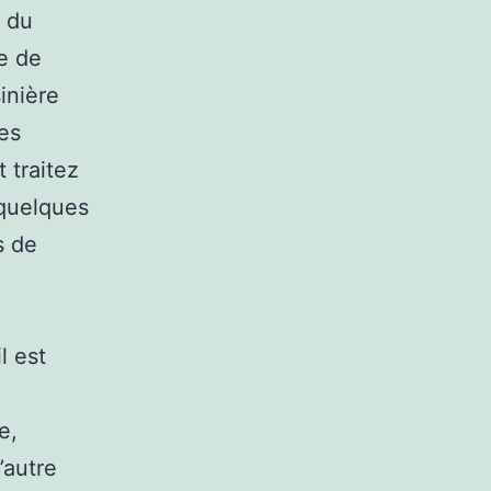
r du
se de
sinière
les
 traitez
 quelques
s de
l est
e,
’autre