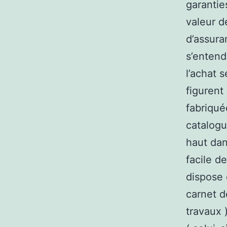
garantie
valeur d
d’assura
s’entendr
l’achat 
figurent
fabriqué
catalogu
haut dan
facile d
dispose 
carnet d
travaux 