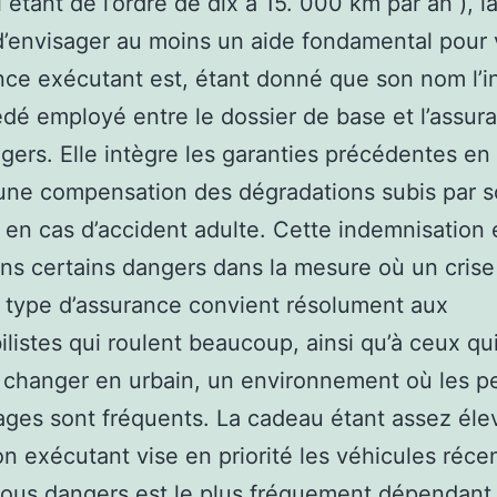
i étant de l’ordre de dix à 15. 000 km par an ), l
’envisager au moins un aide fondamental pour v
nce exécutant est, étant donné que son nom l’i
dé employé entre le dossier de base et l’assur
gers. Elle intègre les garanties précédentes e
une compensation des dégradations subis par 
 en cas d’accident adulte. Cette indemnisation 
s certains dangers dans la mesure où un crise
e type d’assurance convient résolument aux
listes qui roulent beaucoup, ainsi qu’à ceux qu
changer en urbain, un environnement où les pe
ges sont fréquents. La cadeau étant assez élev
on exécutant vise en priorité les véhicules récen
tous dangers est le plus fréquement dépendant