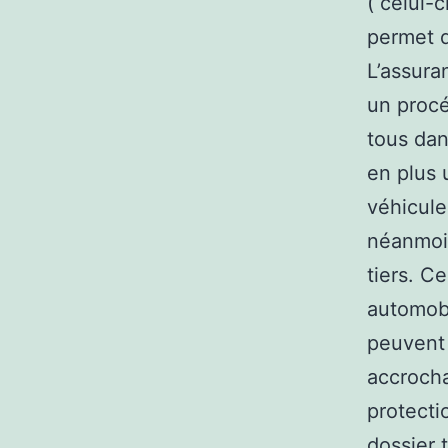
( celui-c
permet d
L’assura
un procé
tous dan
en plus 
véhicule
néanmoin
tiers. C
automobi
peuvent 
accrocha
protecti
dossier 