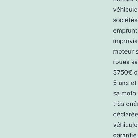
véhicule
sociétés
emprunte
improvis
moteur s
roues s
3750€ d’
5 ans et
sa moto 
très oné
déclarée
véhicule
garantie