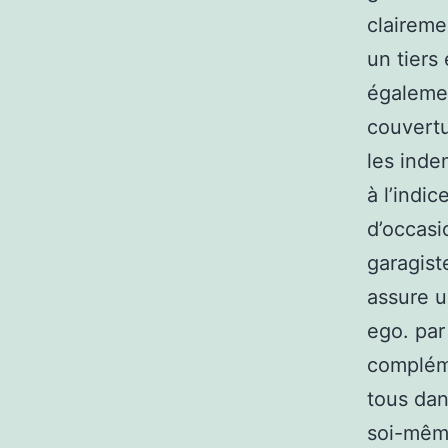
claireme
un tiers
égalemen
couvertu
les inde
à l’indi
d’occasi
garagist
assure u
ego. par
compléme
tous dan
soi-même