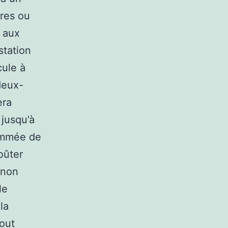
ires ou
 aux
station
cule à
 deux-
era
jusqu’à
nommée de
oûter
 non
le
la
tout