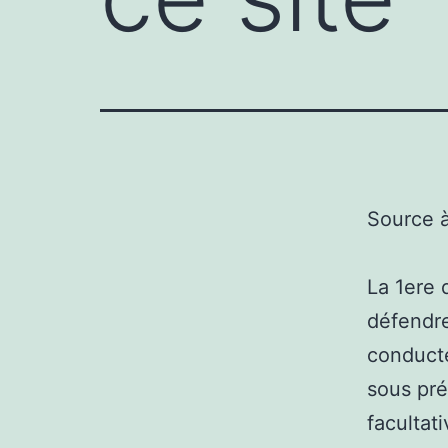
Source 
La 1ere 
défendre
conducte
sous pré
facultati