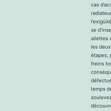
cas d’ac
radiateu
l’exigüit
se d’ins
ailettes
les deux
étapes, 
freins t
conséque
défectue
temps de
soulevez
découvre