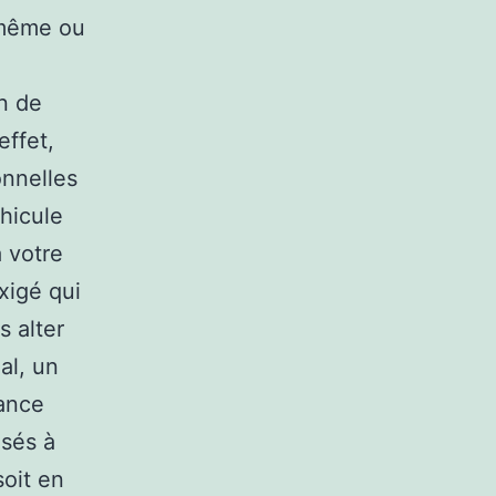
i-même ou
n de
effet,
onnelles
éhicule
 votre
xigé qui
 alter
al, un
rance
usés à
soit en