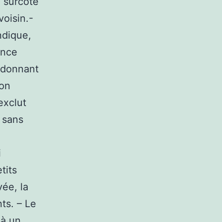
a surcote
oisin.-
ndique,
ance
n donnant
son
exclut
 sans
i
tits
ée, la
ts. – Le
 à un