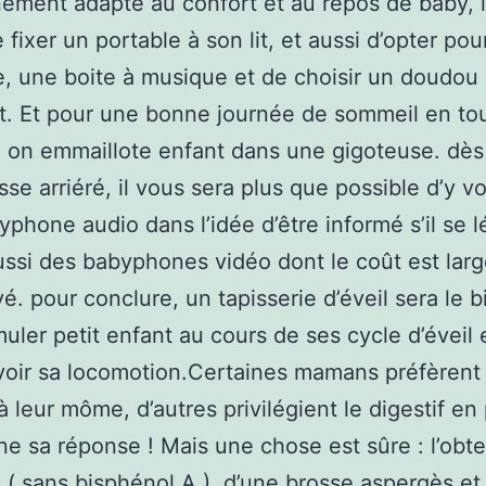
ement adapté au confort et au repos de baby, i
 fixer un portable à son lit, et aussi d’opter po
e, une boite à musique et de choisir un doudou
t. Et pour une bonne journée de sommeil en to
, on emmaillote enfant dans une gigoteuse. dès 
sse arriéré, il vous sera plus que possible d’y v
yphone audio dans l’idée d’être informé s’il se lé
ussi des babyphones vidéo dont le coût est lar
vé. pour conclure, un tapisserie d’éveil sera le 
uler petit enfant au cours de ses cycle d’éveil e
oir sa locomotion.Certaines mamans préfèrent
 à leur môme, d’autres privilégient le digestif en
e sa réponse ! Mais une chose est sûre : l’obt
 ( sans bisphénol A ), d’une brosse aspergès et