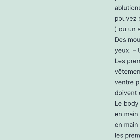
ablution
pouvez e
) ou un 
Des mous
yeux. – 
Les prem
vêtement
ventre p
doivent 
Le body
en main 
en main 
les prem