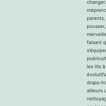
changer
méprenon
parents, 
pousser
merveill
faisant q
s’équipe
puéricul
les lits
évolutif
draps-ho
ailleurs 
nettoyag