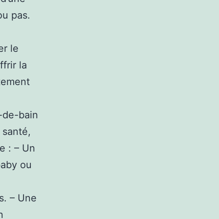
ou pas.
er le
frir la
itement
-de-bain
 santé,
e : – Un
baby ou
s. – Une
n