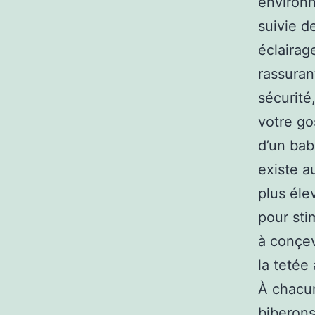
environn
suivie de
éclairag
rassuran
sécurité
votre go
d’un bab
existe a
plus éle
pour stim
à conçev
la tetée
À chacun
biberons