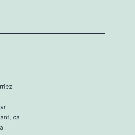
rriez
ar
ant, ca
a