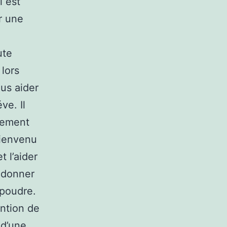
l est
ur une
ute
lors
ous aider
ve. Il
gement
bienvenu
t l’aider
 donner
 poudre.
ention de
 d’une