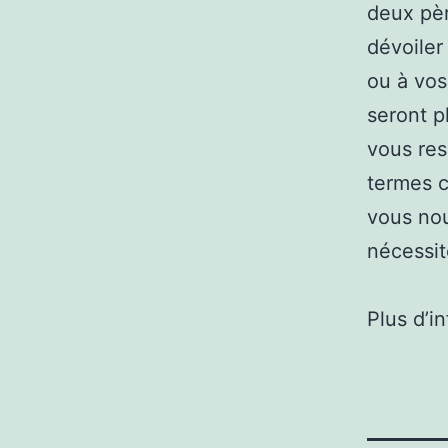
deux pèr
dévoiler
ou à vos
seront p
vous res
termes c
vous nou
nécessit
Plus d’i