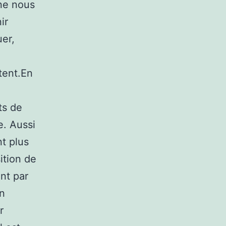
ne nous
ir
uer,
stent.En
ts de
e. Aussi
nt plus
ition de
nt par
un
r