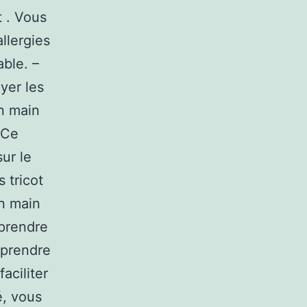
t . Vous
llergies
able. –
yer les
n main
 Ce
ur le
 tricot
en main
prendre
 prendre
aciliter
é, vous