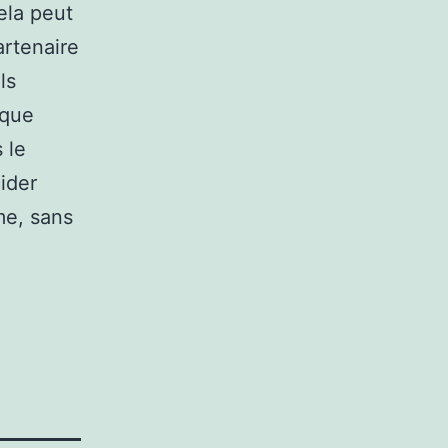
ela peut
artenaire
ls
 que
 le
ider
me, sans