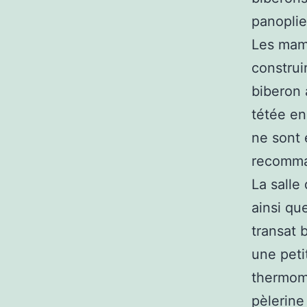
panoplie
Les mama
construir
biberon à
tétée en
ne sont 
recomman
La salle
ainsi qu
transat 
une peti
thermomé
pèlerine