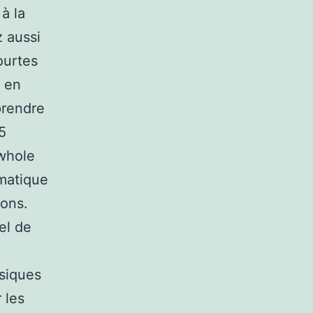
à la
 aussi
ourtes
e en
prendre
5
 whole
matique
sons.
el de
siques
 les