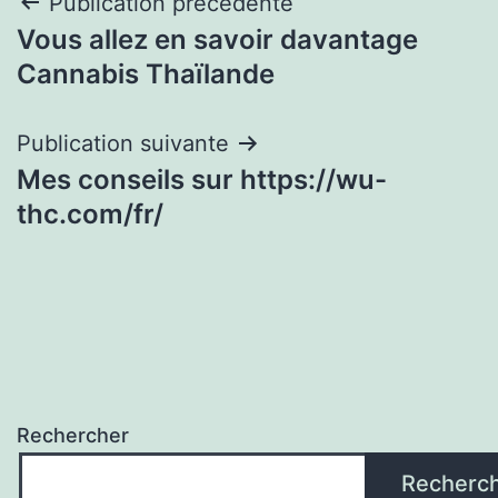
Navigation
Publication précédente
Vous allez en savoir davantage
de
Cannabis Thaïlande
l’article
Publication suivante
Mes conseils sur https://wu-
thc.com/fr/
Rechercher
Recherc