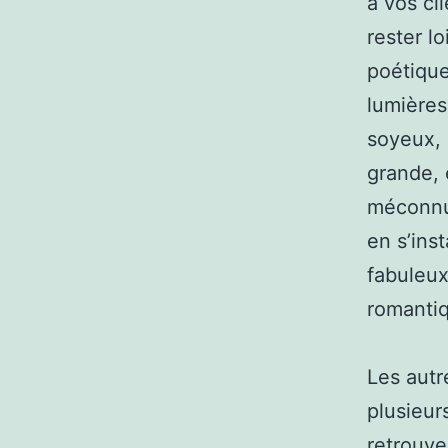
à vos cl
rester l
poétique
lumières
soyeux, 
grande, 
méconnu
en s’ins
fabuleux
romanti
Les autr
plusieur
retrouve