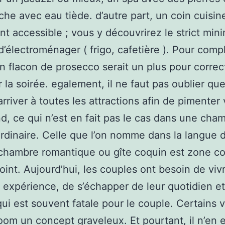
he avec eau tiède. d’autre part, un coin cuisin
t accessible ; vous y découvrirez le strict mi
d’électroménager ( frigo, cafetière ). Pour compl
 un flacon de prosecco serait un plus pour corre
 la soirée. egalement, il ne faut pas oublier qu
rriver à toutes les attractions afin de pimenter 
, ce qui n’est en fait pas le cas dans une cha
ordinaire. Celle que l’on nomme dans la langue 
chambre romantique ou gîte coquin est zone c
oint. Aujourd’hui, les couples ont besoin de viv
 expérience, de s’échapper de leur quotidien et
qui est souvent fatale pour le couple. Certains 
room un concept graveleux. Et pourtant, il n’en e