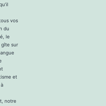
u’il
e
 tous vos
on du
é, le
gîte sur
 langue
e
nt
tisme et
 à
t, notre