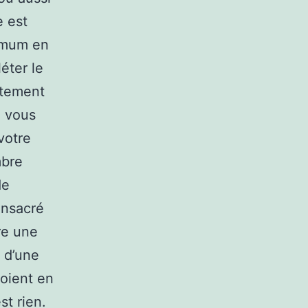
e est
nimum en
éter le
ctement
e vous
votre
mbre
de
onsacré
re une
 d’une
voient en
st rien.