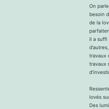
On parle
besoin d
de la lo
parfaite
il a suf
d’autres
travaux 
travaux 
d’invest
Ressente
lovés su
Des lumi