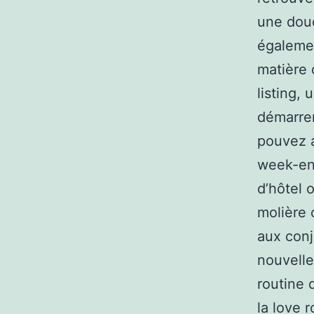
une douc
égalemen
matière 
listing,
démarrer
pouvez a
week-end
d’hôtel 
molière 
aux conj
nouvelle
routine 
la love 