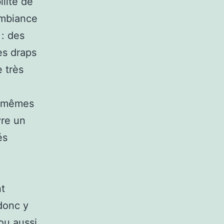
ilité de
ambiance
 : des
es draps
 très
x-mêmes
vre un
és
nt
 donc y
ou aussi