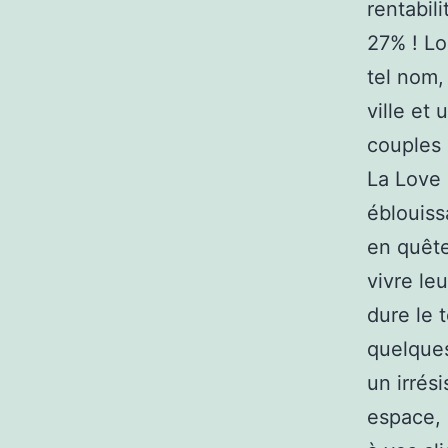
rentabil
27% ! Lo
tel nom,
ville et
couples 
La Love 
éblouiss
en quête
vivre le
dure le 
quelques
un irrés
espace, 