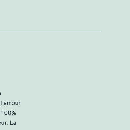
n
 l’amour
t 100%
ur. La