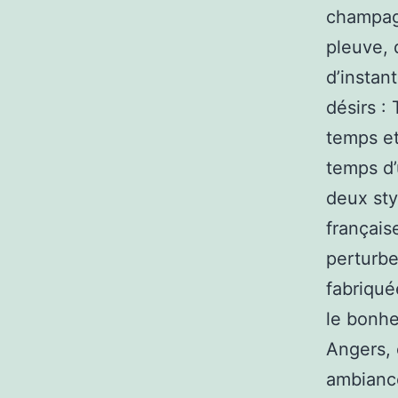
champag
pleuve, 
d’instan
désirs :
temps et
temps d’
deux sty
français
perturb
fabriqué
le bonhe
Angers, 
ambiance