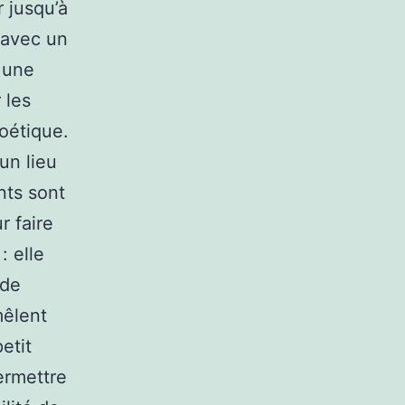
 jusqu’à
 avec un
s une
 les
oétique.
un lieu
nts sont
r faire
: elle
 de
mêlent
etit
ermettre