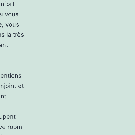
nfort
si vous
e, vous
 la très
ent
tentions
njoint et
ent
oupent
ove room