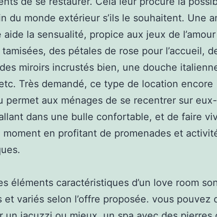
ients de se restaurer. Cela leur procure la possib
oin du monde extérieur s’ils le souhaitent. Une 
 aide la sensualité, propice aux jeux de l’amour
 tamisées, des pétales de rose pour l’accueil, d
des miroirs incrustés bien, une douche italienne
etc. Très demandé, ce type de location encore
 permet aux ménages de se recentrer sur eu
tallant dans une bulle confortable, et de faire vi
 moment en profitant de promenades et activit
ques.
es éléments caractéristiques d’un love room so
s et variés selon l’offre proposée. vous pouvez
r un jacuzzi ou mieux, un spa avec des pierres 