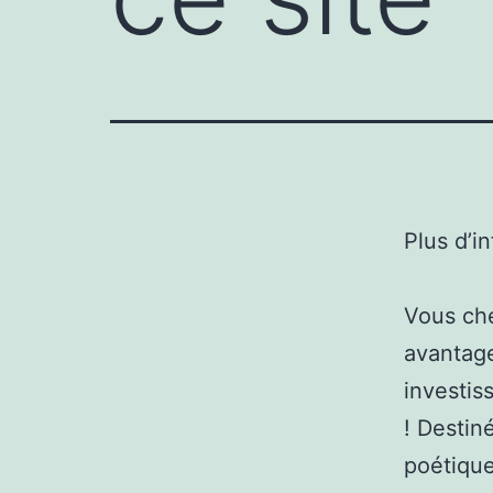
Plus d’i
Vous che
avantage
investis
! Destin
poétique