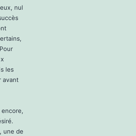
eux, nul
 succès
ont
ertains,
 Pour
ux
s les
r avant
 encore,
siré.
, une de