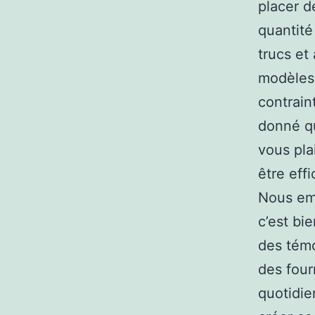
placer d
quantité
trucs et
modèles 
contrain
donné qu
vous pla
être eff
Nous emp
c’est bi
des témo
des four
quotidie