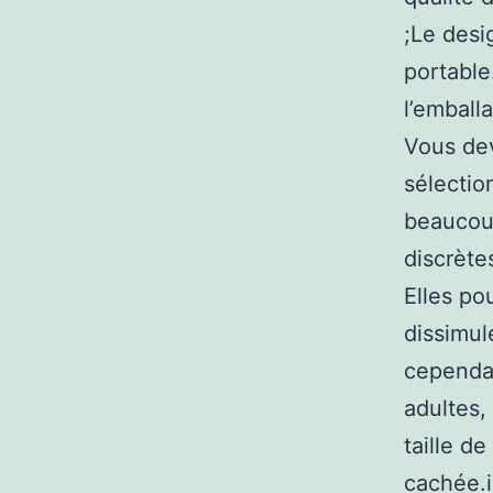
;Le desi
portable
l’emball
Vous dev
sélectio
beaucou
discrète
Elles po
dissimul
cependan
adultes, 
taille d
cachée.i