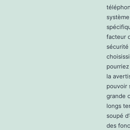
téléphon
système 
spécifiq
facteur 
sécurité
choisiss
pourriez
la avert
pouvoir 
grande c
longs te
soupé d’
des fonc