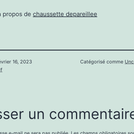
à propos de
chaussette depareillee
évrier 16, 2023
Catégorisé comme
Unc
f
sser un commentair
sse e-mail ne sera pas publiée.
Les champs obligatoires so