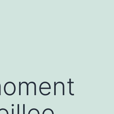
moment
illee