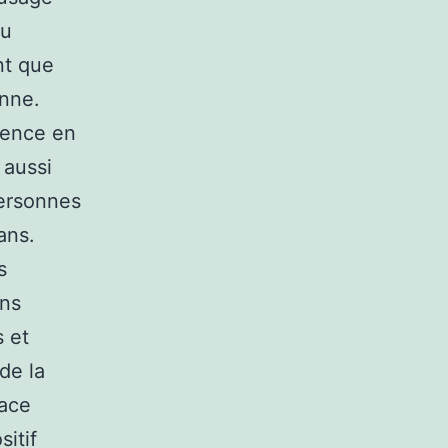
du
nt que
onne.
rence en
 aussi
ersonnes
ans.
s
ins
 et
 de la
face
itif