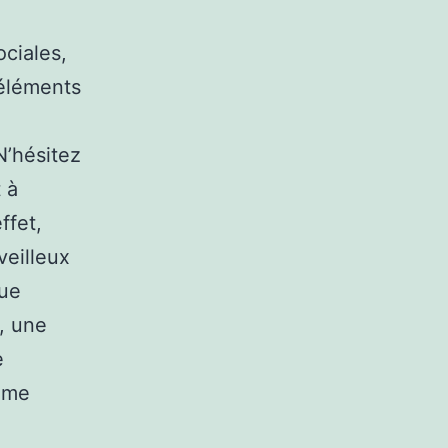
ciales,
 éléments
’hésitez
 à
ffet,
veilleux
que
, une
e
amme