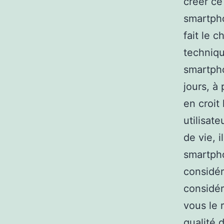
créer ce 
smartpho
fait le 
technique
smartpho
jours, à
en croit
utilisat
de vie, 
smartpho
considér
considér
vous le 
qualité 