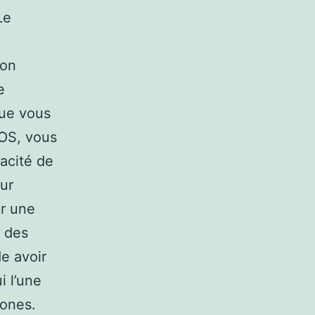
Le
son
e
que vous
iOS, vous
pacité de
ur
ir une
t des
e avoir
i l’une
hones.