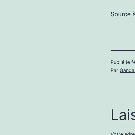
Source 
Publié le
f
Par
Gandal
Lai
Votre adre