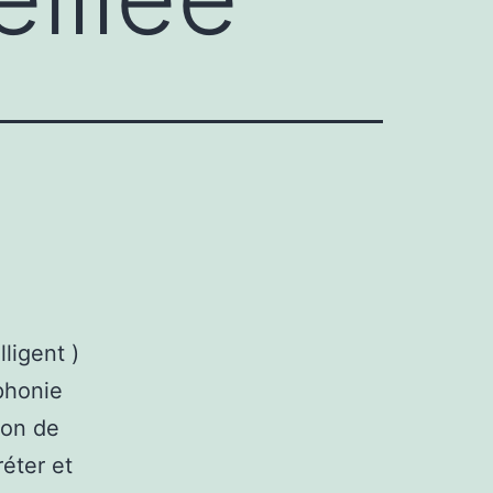
ligent )
phonie
ion de
réter et