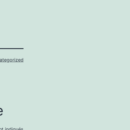
ategorized
e
nt indiqués