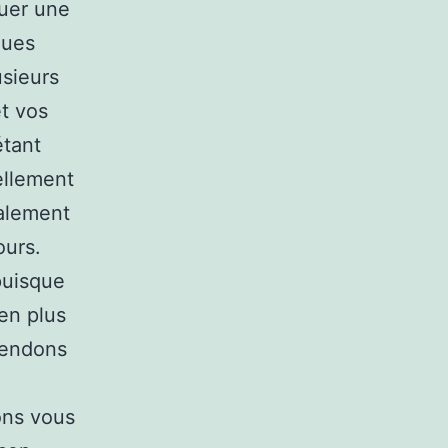
quer une
ques
usieurs
t vos
étant
ellement
galement
ours.
puisque
en plus
tendons
ions vous