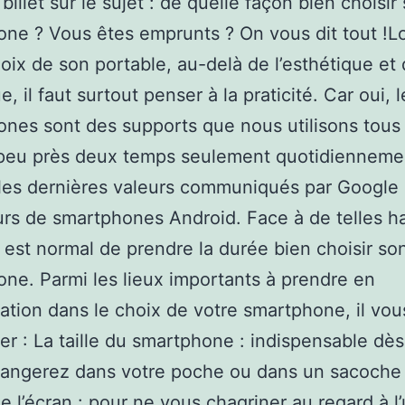
billet sur le sujet : de quelle façon bien choisir
ne ? Vous êtes emprunts ? On vous dit tout !L
choix de son portable, au-delà de l’esthétique et 
, il faut surtout penser à la praticité. Car oui, l
nes sont des supports que nous utilisons tous 
 peu près deux temps seulement quotidiennement
 les dernières valeurs communiqués par Google 
eurs de smartphones Android. Face à de telles h
il est normal de prendre la durée bien choisir so
ne. Parmi les lieux importants à prendre en
ation dans le choix de votre smartphone, il vou
er : La taille du smartphone : indispensable dès
rangerez dans votre poche ou dans un sacoche 
de l’écran : pour ne vous chagriner au regard à l