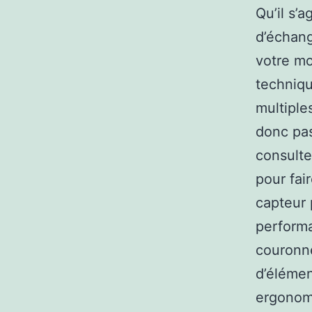
Qu’il s’
d’échang
votre mo
techniqu
multipl
donc pas
consulte
pour fai
capteur 
performa
couronné
d’élémen
ergonom