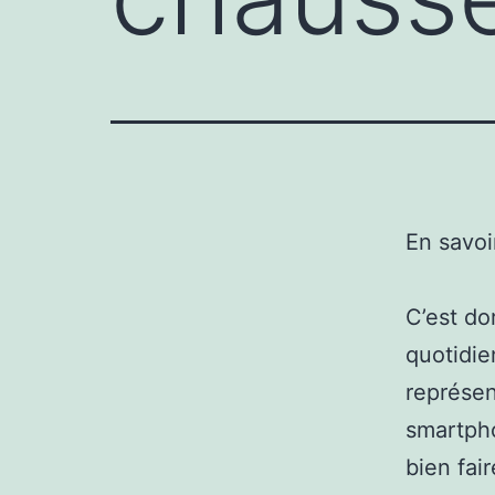
En savoi
C’est do
quotidie
représen
smartpho
bien fair