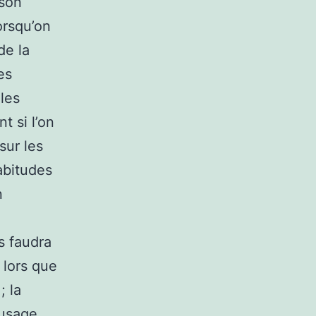
 son
orsqu’on
de la
es
les
 si l’on
sur les
abitudes
n
s faudra
 lors que
; la
’usage