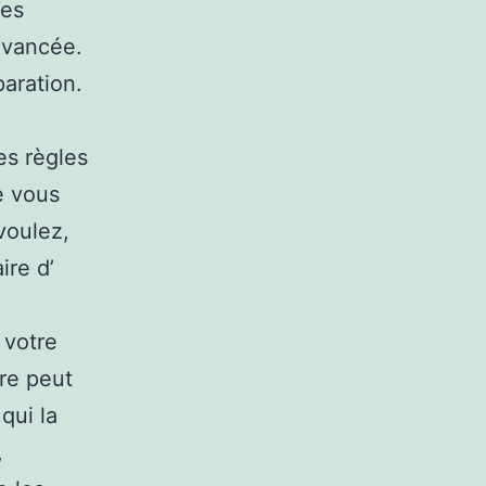
les
avancée.
paration.
es règles
e vous
voulez,
ire d’
 votre
re peut
qui la
,