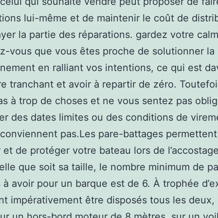
celui qui souhaite vendre peut proposer de fair
tions lui-même et de maintenir le coût de distri
yer la partie des réparations. gardez votre cal
-vous que vous êtes proche de solutionner la
nement en ralliant vos intentions, ce qui est d
re tranchant et avoir à repartir de zéro. Toutefoi
s à trop de choses et ne vous sentez pas oblig
er des dates limites ou des conditions de virem
 conviennent pas.Les pare-battages permettent
r et de protéger votre bateau lors de l’accostag
elle que soit sa taille, le nombre minimum de p
 à avoir pour un barque est de 6. À trophée d’
ent impérativement être disposés tous les deux,
ur un hors-bord moteur de 8 mètres, sur un voili