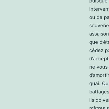
puisque 
interven
ou de pa
souvenez
assaison
que d’êt
cédez pa
d’accept
ne vous
d’amorti
quai. Qu
battages
ils doiv
mètres s