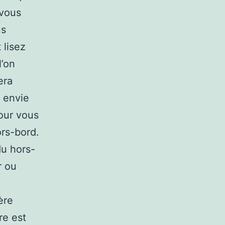
 vous
us
 lisez
l’on
era
z envie
our vous
ors-bord.
du hors-
r ou
ère
re est