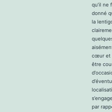
qu’il ne
donné qu
la lenti
claireme
quelques
aisément
cœur et 
être cou
d’occasi
d’éventu
localisa
s’engage
par rapp