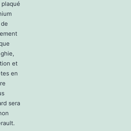
e plaqué
inium
é de
irement
rque
nghie,
tion et
êtes en
re
us
ard sera
chon
rault.