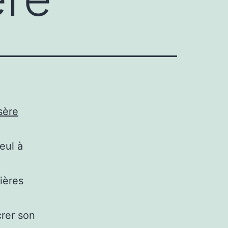
sère
eul à
ières
crer son