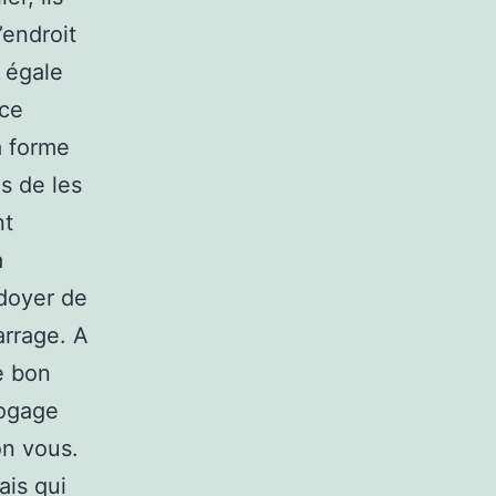
’endroit
e égale
nce
a forme
s de les
nt
a
idoyer de
arrage. A
e bon
logage
on vous.
ais qui