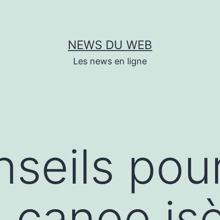
NEWS DU WEB
Les news en ligne
seils pou
n canoe is