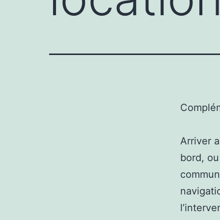
Complém
Arriver 
bord, ou
communé
navigati
l’interv