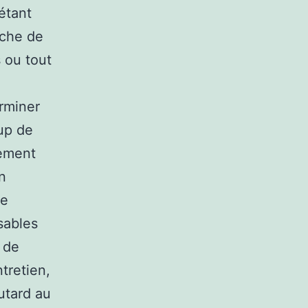
étant
rche de
s ou tout
rminer
up de
vement
n
re
sables
t de
tretien,
utard au