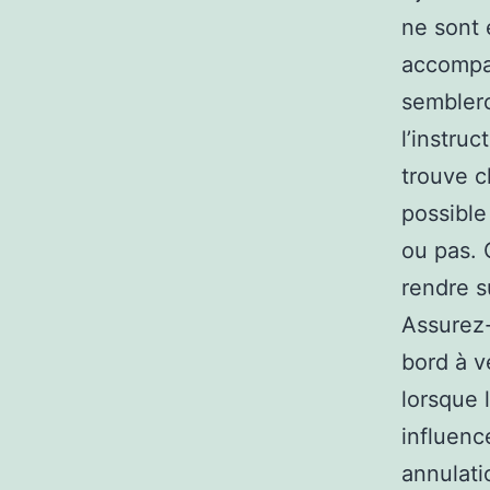
ne sont 
accompag
semblero
l’instru
trouve c
possible
ou pas. 
rendre s
Assurez-
bord à v
lorsque 
influenc
annulati