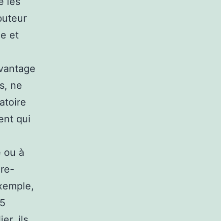
e les
buteur
me et
avantage
s, ne
atoire
ent qui
e ou à
are-
exemple,
 5
er, ils