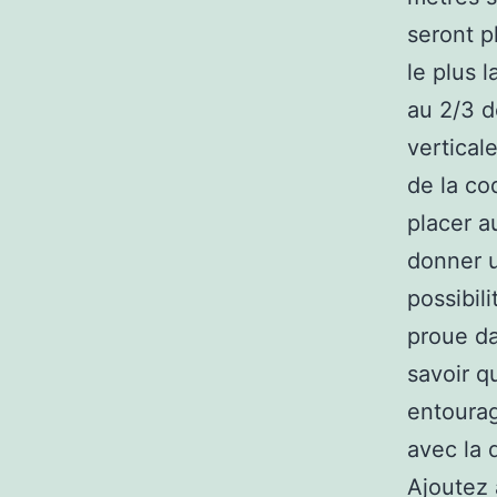
seront p
le plus 
au 2/3 d
vertical
de la co
placer a
donner u
possibil
proue da
savoir q
entourag
avec la 
Ajoutez 