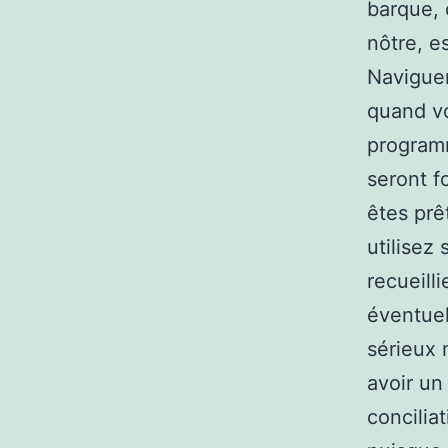
barque, 
nôtre, e
Naviguer
quand vo
programm
seront f
êtes prê
utilisez
recueill
éventuel
sérieux 
avoir un
concilia