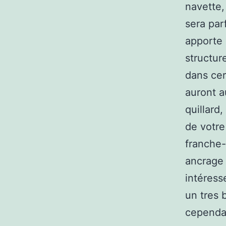
navette,
sera par
apporte u
structur
dans cer
auront a
quillard
de votre
franche-
ancrage 
intéress
un tres 
cependan