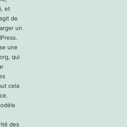
, et
agit de
harger un
dPress.
ose une
org, qui
ar
es
ut cela
ce.
modèle
ité des