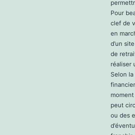
permettr
Pour bea
clef de 
en march
d’un sit
de retra
réaliser
Selon la
financie
moment i
peut cir
ou des e
d’évent