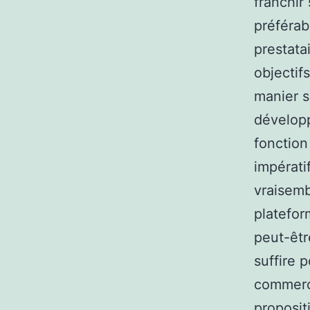
franchir 
préférab
prestata
objectif
manier s
développ
fonction
impératif
vraisemb
platefo
peut-êtr
suffire 
commerce
proposit