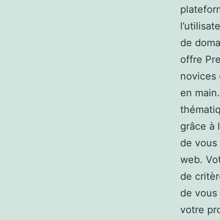
platefor
l’utilis
de domai
offre Pr
novices 
en main.
thématiq
grâce à 
de vous 
web. Vo
de critèr
de vous 
votre pr