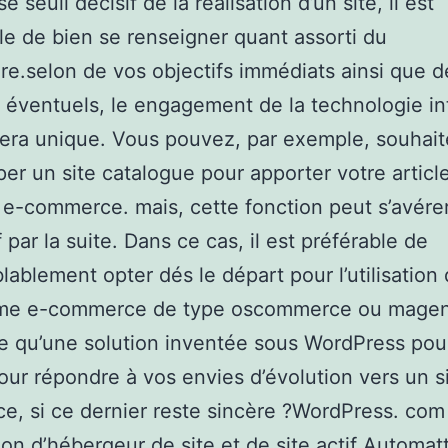
se seuil décisif de la réalisation d’un site, il est
le de bien se renseigner quant assorti du
ire.selon de vos objectifs immédiats ainsi que d
s éventuels, le engagement de la technologie in
era unique. Vous pouvez, par exemple, souhait
er un site catalogue pour apporter votre articl
 e-commerce. mais, cette fonction peut s’avére
 par la suite. Dans ce cas, il est préférable de
lablement opter dés le départ pour l’utilisation
rme e-commerce de type oscommerce ou magen
e qu’une solution inventée sous WordPress pour
pour répondre à vos envies d’évolution vers un s
, si ce dernier reste sincère ?WordPress. com
ion d’hébergeur de site et de site actif Automatt