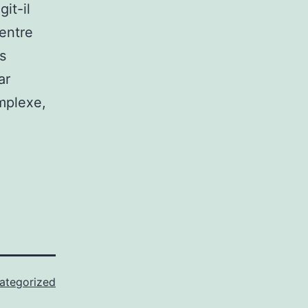
it-il
entre
s
ar
mplexe,
ategorized