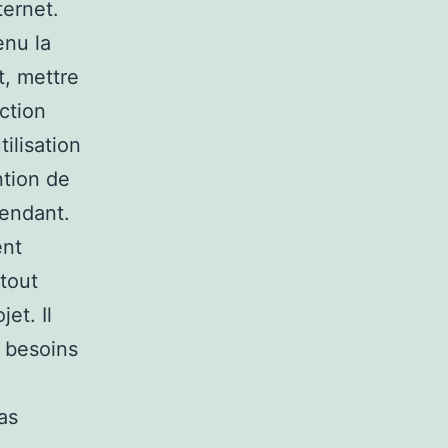
ternet.
enu la
t, mettre
ction
ilisation
ntion de
pendant.
ent
 tout
et. Il
s besoins
as