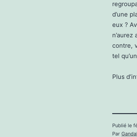
regroupa
d’une pl
eux ? Av
n’aurez 
contre, 
tel qu’u
Plus d’i
Publié le
f
Par
Gandal