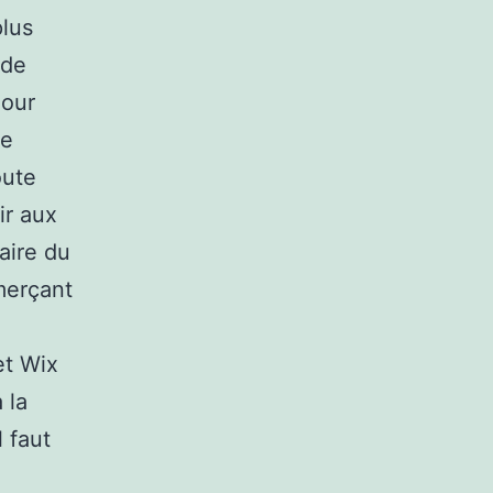
plus
 de
Pour
ne
oute
ir aux
aire du
merçant
et Wix
 la
 faut