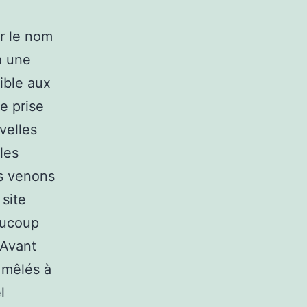
ur le nom
à une
ible aux
e prise
velles
les
us venons
 site
aucoup
. Avant
 mêlés à
l