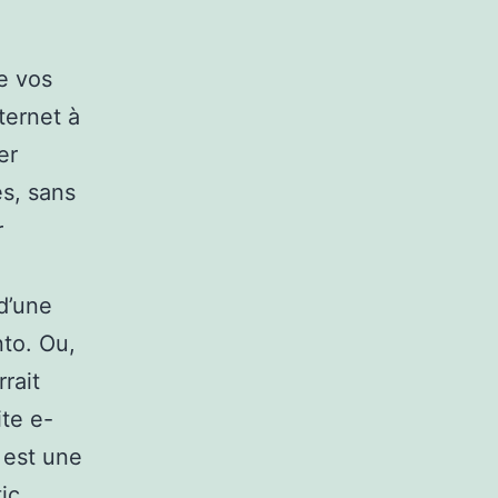
e vos
ternet à
er
es, sans
r
 d’une
to. Ou,
rait
ite e-
 est une
ic,