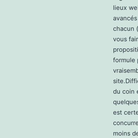
lieux we
avancés 
chacun (
vous fai
proposit
formule 
vraisemb
site.Dif
du coin 
quelques
est cert
concurre
moins de