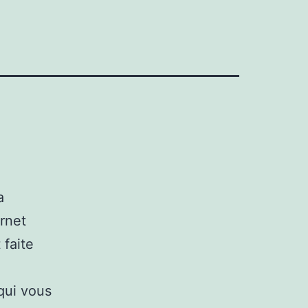
a
ernet
 faite
qui vous