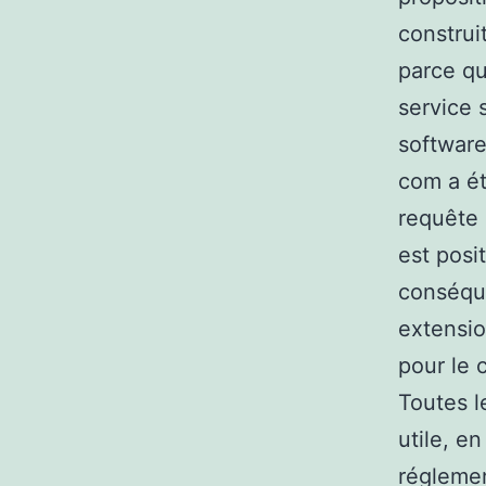
construi
parce qu
service s
software
com a ét
requête 
est posi
conséque
extensio
pour le
Toutes l
utile, en
réglemen