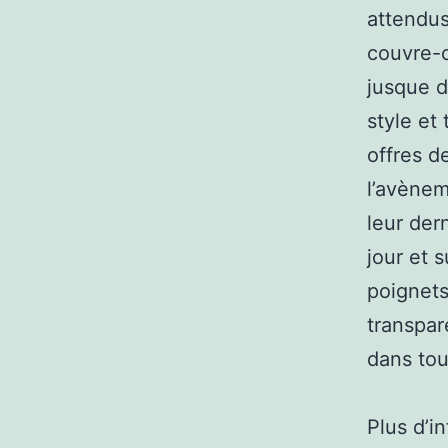
attendus
couvre-c
jusque d
style et
offres d
l’avènem
leur der
jour et 
poignets
transpar
dans tou
Plus d’i