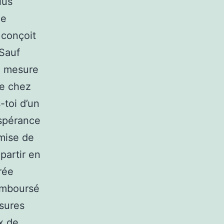
lus
ne
 conçoit
.Sauf
la mesure
 de chez
-toi d’un
espérance
mise de
 partir en
rée
emboursé
ssures
ix de