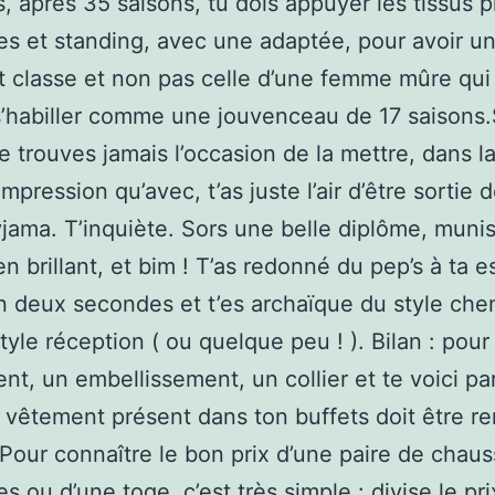
ls, après 35 saisons, tu dois appuyer les tissus p
s et standing, avec une adaptée, pour avoir u
 classe et non pas celle d’une femme mûre qui
’habiller comme une jouvenceau de 17 saisons
e trouves jamais l’occasion de la mettre, dans 
’impression qu’avec, t’as juste l’air d’être sortie
yjama. T’inquiète. Sors une belle diplôme, munis
en brillant, et bim ! T’as redonné du pep’s à ta 
n deux secondes et t’es archaïque du style che
tyle réception ( ou quelque peu ! ). Bilan : pour
t, un embellissement, un collier et te voici pa
vêtement présent dans ton buffets doit être r
Pour connaître le bon prix d’une paire de chau
s ou d’une toge, c’est très simple : divise le pr