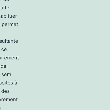
la te
habituer
e permet
sultante
r ce
lairement
ode.
 sera
boites à
e des
ièrement
i