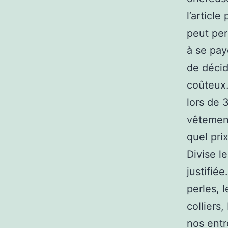
l’article
peut per
à se pay
de décid
coûteux.
lors de 
vêtement
quel pri
Divise l
justifié
perles, 
colliers
nos entr