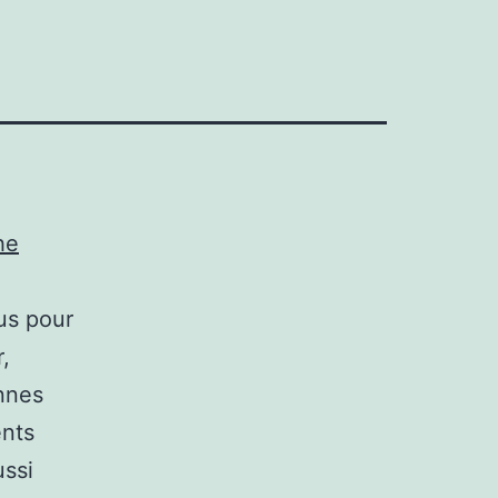
he
us pour
r,
nnes
ents
ussi