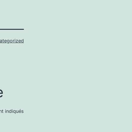
ategorized
e
nt indiqués