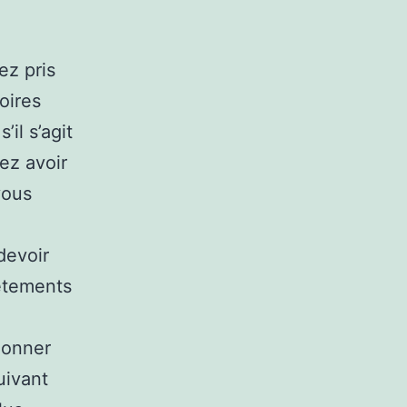
ez pris
oires
’il s’agit
ez avoir
vous
devoir
vêtements
donner
uivant