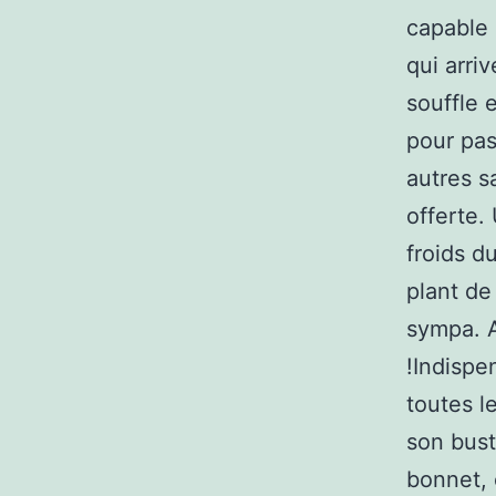
capable 
qui arri
souffle 
pour pas
autres s
offerte.
froids d
plant de
sympa. A
!Indispe
toutes l
son bust
bonnet, 