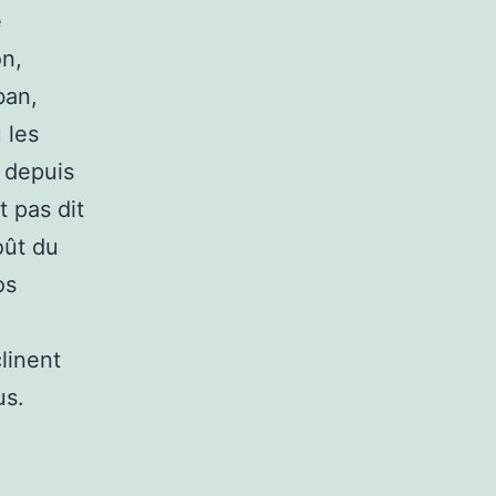
e
on,
ban,
 les
 depuis
 pas dit
oût du
os
linent
us.