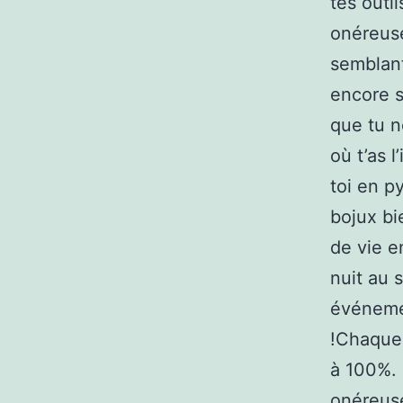
tes outi
onéreuse
semblant
encore s
que tu n
où t’as l
toi en p
bojux bi
de vie e
nuit au s
événemen
!Chaque 
à 100%. 
onéreuse