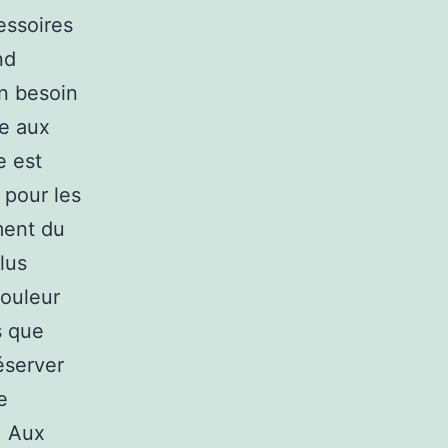
essoires
nd
un besoin
re aux
e est
 pour les
ment du
lus
couleur
s que
éserver
e
. Aux