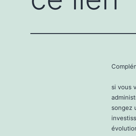
Complém
si vous 
administr
songez 
investis
évolutio