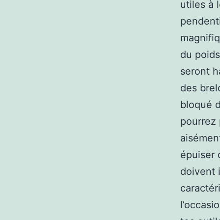
utiles à
pendenti
magnifiq
du poids
seront ha
des brel
bloqué d
pourrez 
aisément
épuiser 
doivent 
caractér
l’occasi