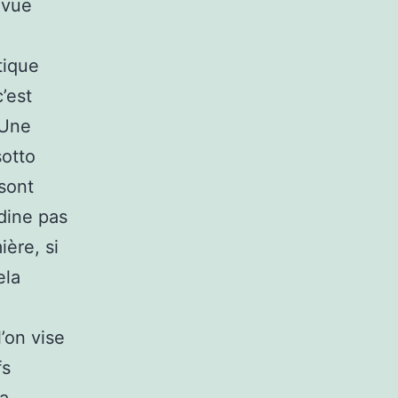
 vue
tique
’est
lUne
sotto
sont
adine pas
ière, si
ela
’on vise
fs