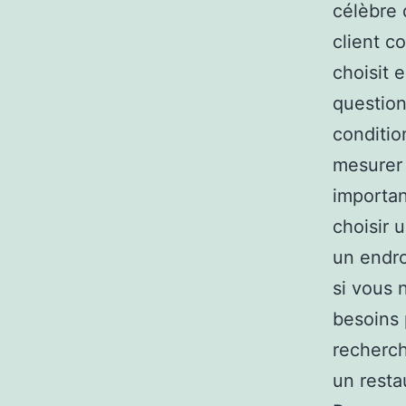
célèbre 
client c
choisit 
question
conditio
mesurer 
importan
choisir 
un endro
si vous 
besoins 
recherche
un resta