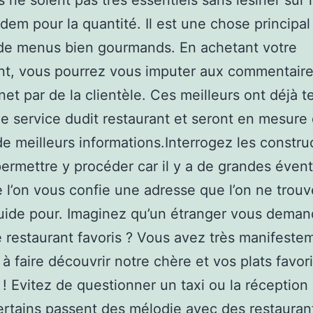
s ne soient pas très essentiels sans lésiner sur 
 Idem pour la quantité. Il est une chose principal
 de menus bien gourmands. En achetant votre
nt, vous pourrez vous imputer aux commentaire
net par de la clientèle. Ces meilleurs ont déjà t
de service dudit restaurant et seront en mesure
e meilleurs informations.Interrogez les construc
permettre y procéder car il y a de grandes évent
 l’on vous confie une adresse que l’on ne trou
ide pour. Imaginez qu’un étranger vous deman
e restaurant favoris ? Vous avez très manifeste
à faire découvrir notre chère et vos plats favor
s ! Evitez de questionner un taxi ou la réception
ertains passent des mélodie avec des restaurant