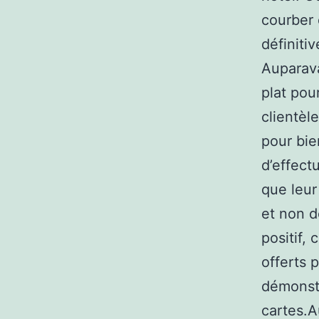
courber 
définiti
Auparava
plat pour
clientèl
pour bie
d’effect
que leur 
et non d
positif,
offerts 
démonstr
cartes.Au