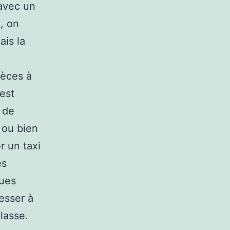
 avec un
, on
ais la
ièces à
est
 de
 ou bien
r un taxi
es
ques
resser à
lasse.