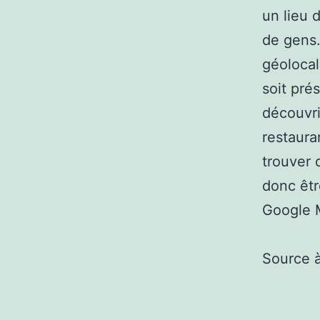
un lieu 
de gens.
géolocal
soit pré
découvri
restaura
trouver 
donc êtr
Google M
Source 