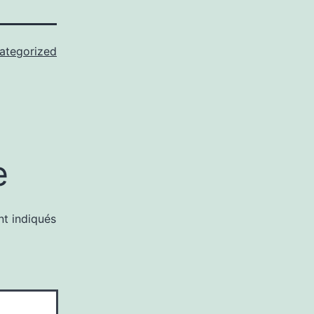
ategorized
e
nt indiqués