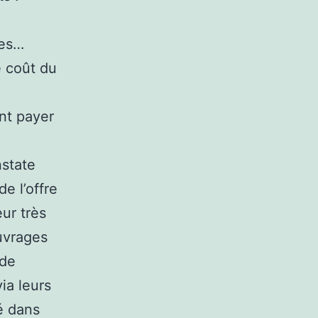
ses…
e coût du
ent payer
nstate
de l’offre
ur très
ouvrages
 de
ia leurs
ué dans