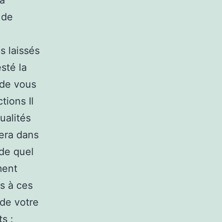
la
 de
s laissés
esté la
 de vous
tions Il
ualités
vera dans
de quel
ment
is à ces
 de votre
s :