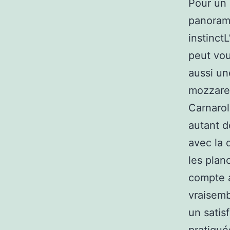
Pour un 
panorami
instinct
peut vou
aussi un
mozzarel
Carnarol
autant d
avec la 
les plan
compte a
vraisemb
un satis