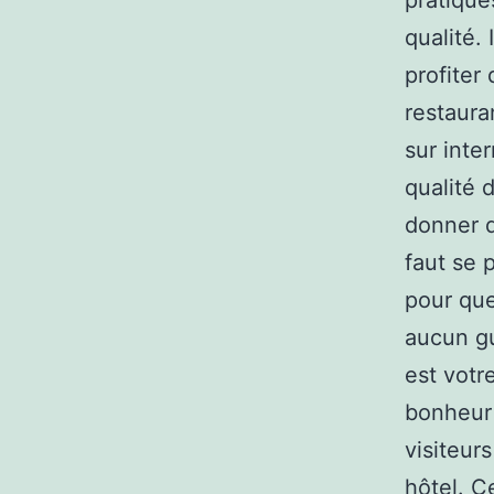
pratiqué
qualité.
profiter
restaura
sur inter
qualité 
donner d
faut se 
pour que
aucun gu
est votr
bonheur 
visiteur
hôtel. C