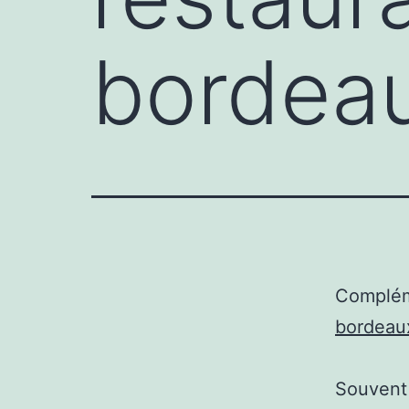
bordea
Complém
bordeau
Souvent 