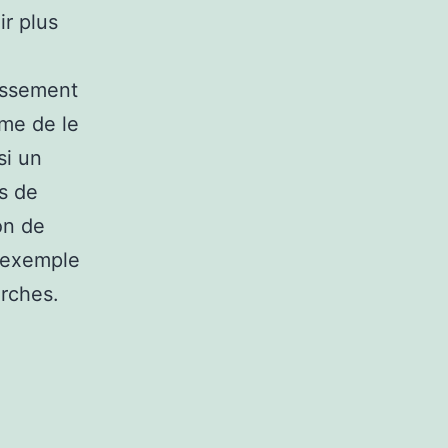
ir plus
lissement
me de le
si un
és de
on de
r exemple
erches.