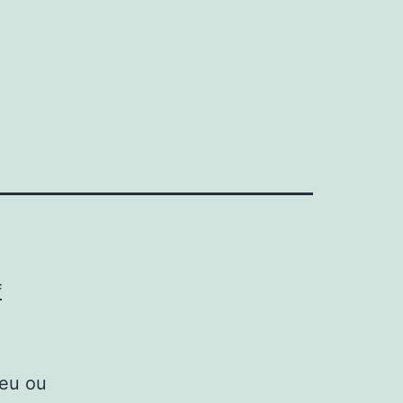
f
peu ou